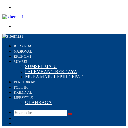
Menu
Search
for
BERANDA
NASIONAL
EKONOMI
SUMSEL
SUMSEL MAJU
PALEMBANG BERDAYA
MUBA MAJU LEBIH CEPAT
PENDIDIKAN
POLITIK
KRIMINAL
LIFESYTLE
OLAHRAGA
Search
Switch
for
skin
Sidebar