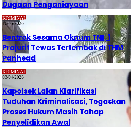
Dugaan Penganiayaan
KRIMINAL
16/05/2026
Bentrok Sesama Oknum TNI, 1
Prajurit Tewas Tertembak di THM
Panhead
KRIMINAL
03/04/2026
Kapolsek Lalan Klarifikasi
Tuduhan Kriminalisasi, Tegaskan
Proses Hukum Masih Tahap
Penyelidikan Awal