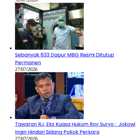
Sebanyak 833 Dapur MBG Resmi Ditutup
Permanen
27/07/2026
Tawaran RJ, Eks Kuasa Hukum Roy Suryo : Jokowi
Ingin Hindari Sidang Pokok Perkara
27/07/2026