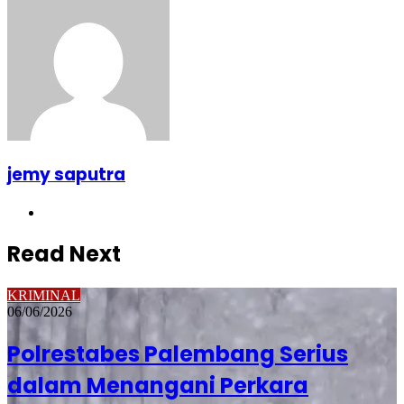
jemy saputra
Website
Read Next
KRIMINAL
06/06/2026
Polrestabes Palembang Serius
dalam Menangani Perkara