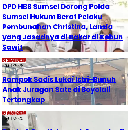
DPD HBB Sumsel Dorong Polda
Sumsel Hukum Berat Pelaku
Pembunahan Christina, Lansia
yang Jasadnya di Bakar di Kebun
Sawit
KRIMINAL
30/01/2026
Rampok Sadis Lukai Istri-Bunuh
Anak Juragan Sate di Boyolali
Tertangkap
KRIMINAL
06/01/2026