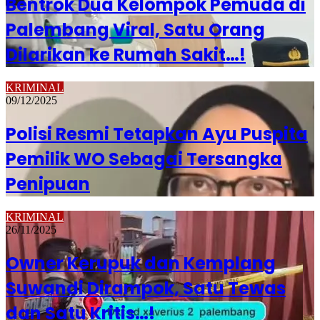
Bentrok Dua Kelompok Pemuda di
Palembang Viral, Satu Orang
Dilarikan ke Rumah Sakit…!
KRIMINAL
09/12/2025
Polisi Resmi Tetapkan Ayu Puspita
Pemilik WO Sebagai Tersangka
Penipuan
KRIMINAL
26/11/2025
Owner Kerupuk dan Kemplang
Suwandi Dirampok, Satu Tewas
dan Satu Kritis…!