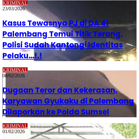
KRIMINAL
23/03/2026
Kasus Tewasnya PJ di DA 41
Palembang Temui Titik Terang,
Polisi Sudah Kantongi Identitas
Pelaku…!.!
KRIMINAL
08/02/2026
Dugaan Teror dan Kekerasan,
Karyawan Gyukaku di Palembang
Dilaporkan ke Polda Sumsel
KRIMINAL
01/02/2026