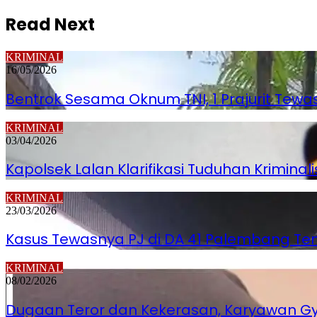
Read Next
KRIMINAL
16/05/2026
Bentrok Sesama Oknum TNI, 1 Prajurit Tew
KRIMINAL
03/04/2026
Kapolsek Lalan Klarifikasi Tuduhan Krimina
KRIMINAL
23/03/2026
Kasus Tewasnya PJ di DA 41 Palembang Temui 
KRIMINAL
08/02/2026
Dugaan Teror dan Kekerasan, Karyawan Gy