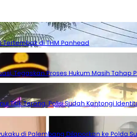
as Tertembak di THM Panhead
lisasi, Tegaskan Proses Hukum Masih Tahap P
Titik Terang, Polisi Sudah Kantongi Identita
ukaku di Palembang Dilaporkan ke Polda S