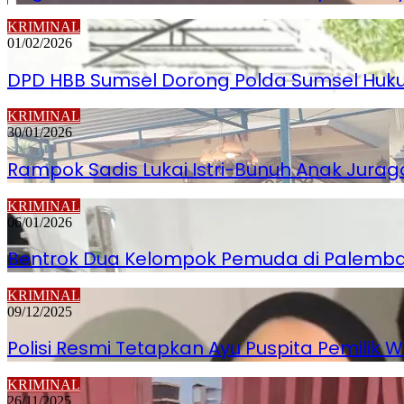
KRIMINAL
01/02/2026
DPD HBB Sumsel Dorong Polda Sumsel Hukum
KRIMINAL
30/01/2026
Rampok Sadis Lukai Istri-Bunuh Anak Jurag
KRIMINAL
06/01/2026
Bentrok Dua Kelompok Pemuda di Palembang
KRIMINAL
09/12/2025
Polisi Resmi Tetapkan Ayu Puspita Pemilik
KRIMINAL
26/11/2025