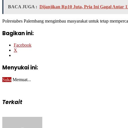
BACA JUGA :
Dijanjikan Rp10 Juta, Pria Ini Gagal Antar
Polrestabes Palembang mengimbau masyarakat untuk tetap mempercaya
Bagikan ini:
Facebook
X
Menyukai ini:
Suka
Memuat...
Terkait
Send
an