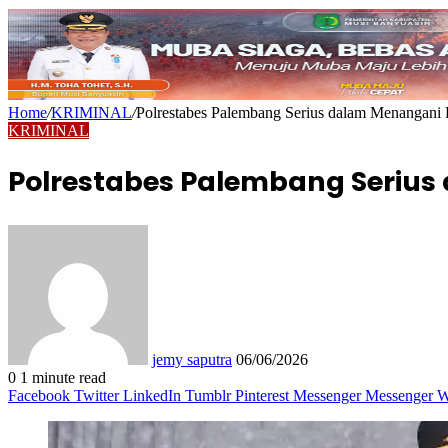
Home
/
KRIMINAL
/
Polrestabes Palembang Serius dalam Menangani
KRIMINAL
Polrestabes Palembang Seriu
Send
an
email
jemy saputra
06/06/2026
0
1 minute read
Facebook
Twitter
LinkedIn
Tumblr
Pinterest
Messenger
Messenger
W