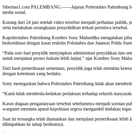
Sibernas1.com PALEMBANG.——Jajaran Polrestabes Palembang bergerak
media sosial.
Kurang dari 24 jam setelah video tersebut menjadi perhatian publik,
serta melakukan serangkaian penyelidikan terkait peristiwa tersebut.
Kapolrestabes Palembang Kombes Sony Mahardika mengatakan pihakny
berkordinasi dengan kasat reskrim Polratabes dan Jatanras Polda Sum
“Pada sore hari penyidik menyiapkan administrasi penyidikan dan set
untuk menjalani proses hukum lebih lanjut,” ujar Kombes Sony Maha
Dari hasil pemeriksaan sementara, penyidik juga telah meminta keter
dengan ketentuan yang berlaku.
Sony menegaskan bahwa Polrestabes Palembang tidak akan membeda
“Kami tidak membeda-bedakan perlakuan terhadap seluruh masyarakat.
Kasus dugaan penganiayaan tersebut sebelumnya menjadi sorotan publ
warganet meminta aparat kepolisian segera mengambil tindakan tegas
Saat ini tersangka telah diamankan dan menjalani pemeriksaan lebih 
dilimpahkan ke tahap berikutnya.