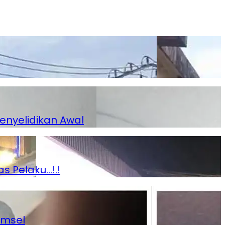
enyelidikan Awal
s Pelaku…!.!
umsel