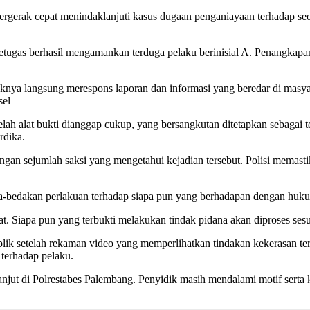
 cepat menindaklanjuti kasus dugaan penganiayaan terhadap seorang 
 petugas berhasil mengamankan terduga pelaku berinisial A. Penangkap
a langsung merespons laporan dan informasi yang beredar di masyara
sel
elah alat bukti dianggap cukup, yang bersangkutan ditetapkan sebagai 
rdika.
angan sejumlah saksi yang mengetahui kejadian tersebut. Polisi memast
-bedakan perlakuan terhadap siapa pun yang berhadapan dengan huk
 Siapa pun yang terbukti melakukan tindak pidana akan diproses sesu
ik setelah rekaman video yang memperlihatkan tindakan kekerasan terh
 terhadap pelaku.
lanjut di Polrestabes Palembang. Penyidik masih mendalami motif sert