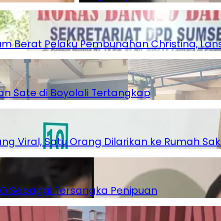
 Berat Pelaku Pembunahan Christina, Lansi
an Sate di Boyolali Tertangkap
 Viral, Satu Orang Dilarikan ke Rumah Saki
 WO Sebagai Tersangka Penipuan