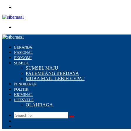
Menu
Search
for
BERANDA
NASIONAL
EKONOMI
SUMSEL
SUMSEL MAJU
PALEMBANG BERDAYA
MUBA MAJU LEBIH CEPAT
PENDIDIKAN
POLITIK
KRIMINAL
LIFESYTLE
OLAHRAGA
Search
Switch
for
skin
Sidebar