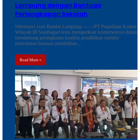
Lampung dengan Bantuan
Perlengkapan Sekolah
Sibermas1.com Bandar Lampung.——-PT Pegadaian Kantor
Wilayah III Sumbagsel terus memperkuat komitmennya dalam
mendukung peningkatan kualitas pendidikan melalui
penyaluran bantuan pendidikan…
Read More »