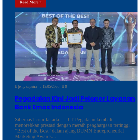
Read More »
jemy saputra
12/05/2026
0
Pegadaian Kini Jadi Pelopor Layanan
Bank Emas Indonesia
Sibernas1.com Jakarta.—–PT Pegadaian kembali
menorehkan prestasi dengan meraih penghargaan tertinggi
“Best of the Best” dalam ajang BUMN Entrepreneurial
Marketing Awards…