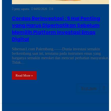
jemy saputra
04/02/2026
0
Cerdas Berinvestasi : 5 Hal Penting
yang Harus Diperhatikan Sebelum
Memilih Platform Investasi Emas
Digital
Sibernas1.com Palembang.——Dunia investasi semakin
berkembang saat ini, terutama pada instrumen emas yang
harganya semakin meroket dan mencuri perhatian masyarakat.
Tidak…
Read More »
Next page