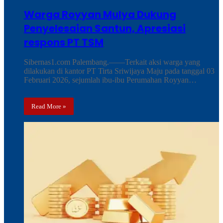
Warga Royyan Mulya Dukung
Penyelesaian Santun, Apresiasi
respons PT TSM
Sibernas1.com Palembang.——Terkait aksi warga yang
dilakukan di kantor PT Tirta Sriwijaya Maju pada tanggal 03
Februari 2026, sejumlah ibu-ibu Perumahan Royyan…
Read More »