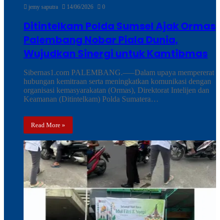
jemy saputra
14/06/2026
0
Ditintelkam Polda Sumsel Ajak Ormas
Palembang Nobar Piala Dunia,
Wujudkan Sinergi untuk Kamtibmas
Sibernas1.com PALEMBANG.—–Dalam upaya mempererat
hubungan kemitraan serta meningkatkan komunikasi dengan
organisasi kemasyarakatan (Ormas), Direktorat Intelijen dan
Keamanan (Ditintelkam) Polda Sumatera…
Read More »