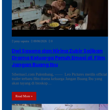
jemy saputra
09/06/2026
0
Dwi Sasono dan Nirina Zubir Sajikan
Drama Keluarga Penuh Emosi di Film
Jangan Buang Ibu
Sibernas1.com Palembang, —— Leo Pictures merilis official
trailer terbaru film drama keluarga Jangan Buang Ibu yang
akan tayang di bioskop…
Read More »