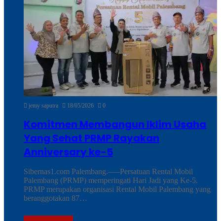
jemy saputra
18/05/2026
0
Komitmen Membangun Iklim Usaha
Yang Sehat PRMP Rayakan
Anniversary ke-5
Sibernas1.com Palembang.—–Persatuan Rental Mobil
Palembang (PRMP) memperingati Hari Jadi yang Ke-5.
PRMP merupakan organisasi Rental Mobil Palembang yang
beranggotakan 87…