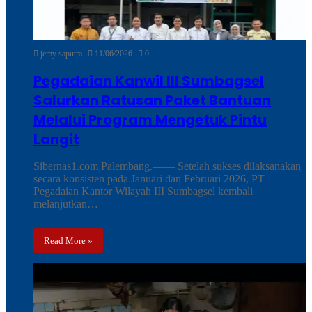
jemy saputra
11/06/2026
0
Pegadaian Kanwil III Sumbagsel
Salurkan Ratusan Paket Bantuan
Melalui Program Mengetuk Pintu
Langit
Sibernas1.com Palembang.—— Setelah sukses dilaksanakan
secara konsisten pada Januari dan Februari 2026, PT
Pegadaian Kantor Wilayah III Sumbagsel kembali
melanjutkan…
Read More »