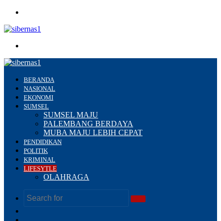
Menu
Search
for
BERANDA
NASIONAL
EKONOMI
SUMSEL
SUMSEL MAJU
PALEMBANG BERDAYA
MUBA MAJU LEBIH CEPAT
PENDIDIKAN
POLITIK
KRIMINAL
LIFESYTLE
OLAHRAGA
Search
Switch
for
skin
Sidebar