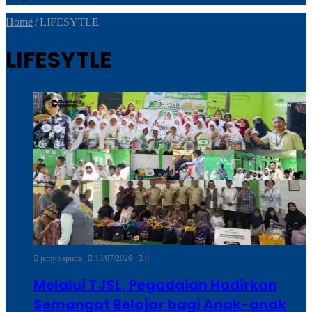
Home
/
LIFESYTLE
LIFESYTLE
jemy saputra
13/07/2026
0
Melalui TJSL, Pegadaian Hadirkan
Semangat Belajar bagi Anak-anak