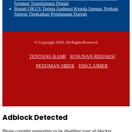
Seminar Transformasi Digital
Bupati OKUS Terima Audiensi Kepala Samsat, Perkuat
Sinergi Tingkatkan Pendapatan Daerah
© Copyright 2026, All Rights Reserved
TENTANG KAMI
SUSUNAN REDAKSI
PEDOMAN SIBER
DISCLAIMER
Facebook
TikTok
RSS
Adblock Detected
Please consider supporting us by disabling your ad blocker