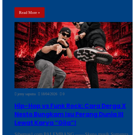
Read More »
jemy saputra
18/04/2026
0
Hip-Hop vs Funk Rock: Cara Derga X
Nesto Bungkam Isu Perang Dunia III
Lewat Karya “Gila”!
Sibernas1.com PALEMBANG.——Skena musik Sumatera