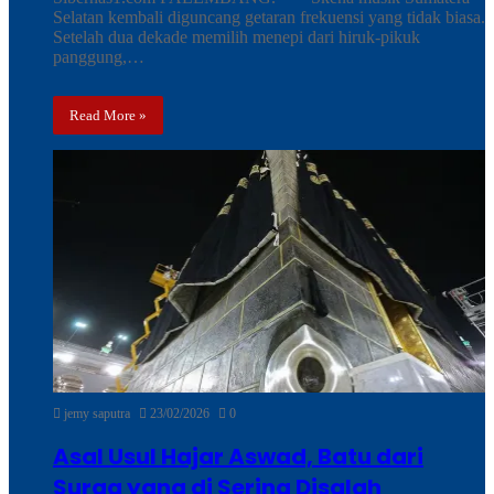
Selatan kembali diguncang getaran frekuensi yang tidak biasa.
Setelah dua dekade memilih menepi dari hiruk-pikuk
panggung,…
Read More »
jemy saputra
23/02/2026
0
Asal Usul Hajar Aswad, Batu dari
Surga yang di Sering Disalah