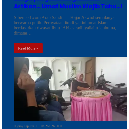
Artikan… Umat Muslim Wajib Tahu…!
Sibernas1.com Arab Saudi—– Hajar Aswad semulanya
berwarna putih. Pernyataan itu di yakini umat Islam
berdasarkan riwayat Ibnu ‘Abbas radhiyallahu ‘anhuma,
dimana…
Read More »
jemy saputra
10/02/2026
0