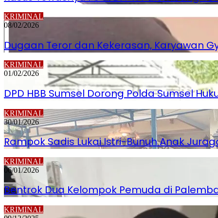
KRIMINAL
08/02/2026
Dugaan Teror dan Kekerasan, Karyawan Gy
KRIMINAL
01/02/2026
DPD HBB Sumsel Dorong Polda Sumsel Hukum
KRIMINAL
30/01/2026
Rampok Sadis Lukai Istri-Bunuh Anak Jurag
KRIMINAL
06/01/2026
Bentrok Dua Kelompok Pemuda di Palembang
KRIMINAL