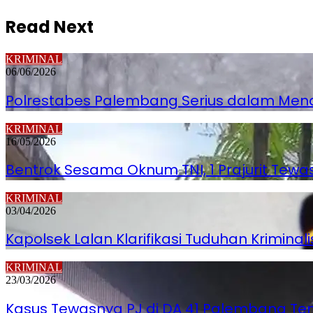
Read Next
KRIMINAL
06/06/2026
Polrestabes Palembang Serius dalam Men
KRIMINAL
16/05/2026
Bentrok Sesama Oknum TNI, 1 Prajurit Tew
KRIMINAL
03/04/2026
Kapolsek Lalan Klarifikasi Tuduhan Krimina
KRIMINAL
23/03/2026
Kasus Tewasnya PJ di DA 41 Palembang Temui 