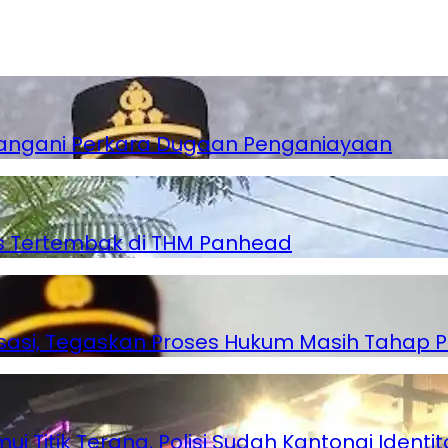
angani Perkara Dugaan Penganiayaan
as Tertembak di THM Panhead
lisasi, Tegaskan Proses Hukum Masih Tahap P
Titik Terang, Polisi Sudah Kantongi Identita