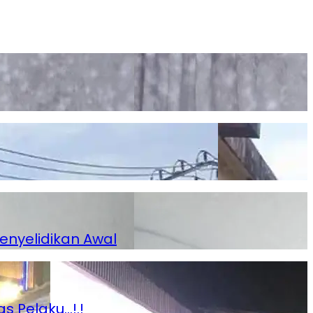
enyelidikan Awal
s Pelaku…!.!