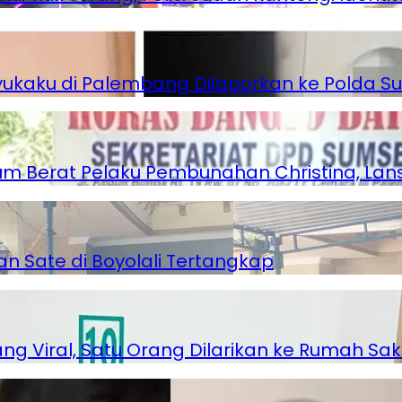
ukaku di Palembang Dilaporkan ke Polda S
 Berat Pelaku Pembunahan Christina, Lansi
an Sate di Boyolali Tertangkap
 Viral, Satu Orang Dilarikan ke Rumah Saki