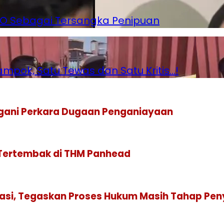
 WO Sebagai Tersangka Penipuan
pok, Satu Tewas dan Satu Kritis…!
gani Perkara Dugaan Penganiayaan
 Tertembak di THM Panhead
isasi, Tegaskan Proses Hukum Masih Tahap Pen