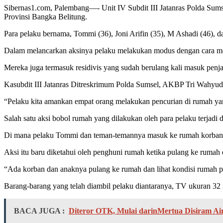
Sibernas1.com, Palembang—- Unit IV Subdit III Jatanras Polda Sumse
Provinsi Bangka Belitung.
Para pelaku bernama, Tommi (36), Joni Arifin (35), M Ashadi (46), 
Dalam melancarkan aksinya pelaku melakukan modus dengan cara me
Mereka juga termasuk residivis yang sudah berulang kali masuk penjara
Kasubdit III Jatanras Ditreskrimum Polda Sumsel, AKBP Tri Wahyudi
“Pelaku kita amankan empat orang melakukan pencurian di rumah yang 
Salah satu aksi bobol rumah yang dilakukan oleh para pelaku terjadi
Di mana pelaku Tommi dan teman-temannya masuk ke rumah korban d
Aksi itu baru diketahui oleh penghuni rumah ketika pulang ke rumah
“Ada korban dan anaknya pulang ke rumah dan lihat kondisi rumah pi
Barang-barang yang telah diambil pelaku diantaranya, TV ukuran 32
BACA JUGA :
Diteror OTK, Mulai darinMertua Disiram A