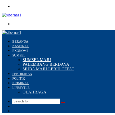
Menu
Search
for
BERANDA
NASIONAL
EKONOMI
SUMSEL
SUMSEL MAJU
PALEMBANG BERDAYA
MUBA MAJU LEBIH CEPAT
PENDIDIKAN
POLITIK
KRIMINAL
LIFESYTLE
OLAHRAGA
Search
Switch
for
skin
Sidebar