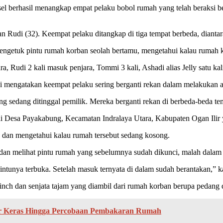
l berhasil menangkap empat pelaku bobol rumah yang telah beraksi be
dan Rudi (32). Keempat pelaku ditangkap di tiga tempat berbeda, diant
ngetuk pintu rumah korban seolah bertamu, mengetahui kalau rumah 
, Rudi 2 kali masuk penjara, Tommi 3 kali, Ashadi alias Jelly satu kali,
 mengatakan keempat pelaku sering berganti rekan dalam melakukan a
sedang ditinggal pemilik. Mereka berganti rekan di berbeda-beda temp
 di Desa Payakabung, Kecamatan Indralaya Utara, Kabupaten Ogan Ilir y
an mengetahui kalau rumah tersebut sedang kosong.
 dan melihat pintu rumah yang sebelumnya sudah dikunci, malah dalam
ntunya terbuka. Setelah masuk ternyata di dalam sudah berantakan,” k
 inch dan senjata tajam yang diambil dari rumah korban berupa pedan
ir Keras Hingga Percobaan Pembakaran Rumah