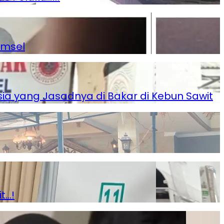
umsel
a yang Jasadnya di Bakar di Kebun Sawit
t…!