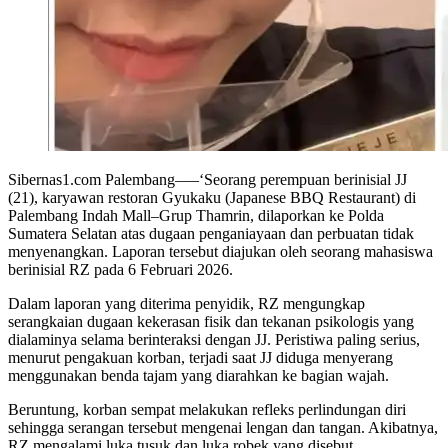
Sibernas1.com Palembang—–‘Seorang perempuan berinisial JJ
(21), karyawan restoran Gyukaku (Japanese BBQ Restaurant) di
Palembang Indah Mall–Grup Thamrin, dilaporkan ke Polda
Sumatera Selatan atas dugaan penganiayaan dan perbuatan tidak
menyenangkan. Laporan tersebut diajukan oleh seorang mahasiswa
berinisial RZ pada 6 Februari 2026.
Dalam laporan yang diterima penyidik, RZ mengungkap
serangkaian dugaan kekerasan fisik dan tekanan psikologis yang
dialaminya selama berinteraksi dengan JJ. Peristiwa paling serius,
menurut pengakuan korban, terjadi saat JJ diduga menyerang
menggunakan benda tajam yang diarahkan ke bagian wajah.
Beruntung, korban sempat melakukan refleks perlindungan diri
sehingga serangan tersebut mengenai lengan dan tangan. Akibatnya,
RZ mengalami luka tusuk dan luka robek yang disebut