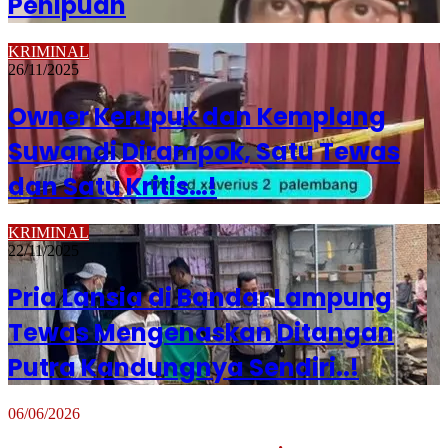
Penipuan
KRIMINAL
26/11/2025
Owner Kerupuk dan Kemplang
Suwandi Dirampok, Satu Tewas
dan Satu Kritis…!
KRIMINAL
22/11/2025
Pria Lansia di Bandar Lampung
Tewas Mengenaskan Ditangan
Putra Kandungnya Sendiri..!
06/06/2026