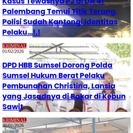
Kasus Tewasnya PJ di DA 41
Palembang Temui Titik Terang,
Polisi Sudah Kantongi Identitas
Pelaku…!.!
KRIMINAL
01/02/2026
DPD HBB Sumsel Dorong Polda
Sumsel Hukum Berat Pelaku
Pembunahan Christina, Lansia
yang Jasadnya di Bakar di Kebun
Sawit
KRIMINAL
30/01/2026