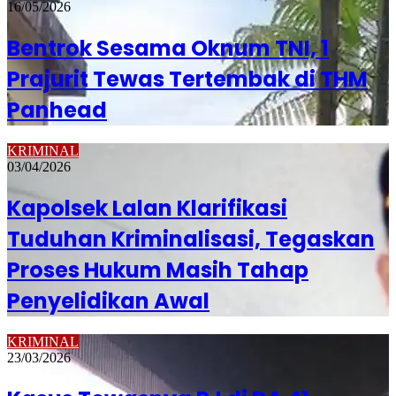
16/05/2026
Bentrok Sesama Oknum TNI, 1
Prajurit Tewas Tertembak di THM
Panhead
KRIMINAL
03/04/2026
Kapolsek Lalan Klarifikasi
Tuduhan Kriminalisasi, Tegaskan
Proses Hukum Masih Tahap
Penyelidikan Awal
KRIMINAL
23/03/2026