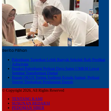
Berita Pilihan
Palembang Targetkan Lebih Banyak Sekolah Raih Predikat
Adiwiyata
Pemkot Palembang Perkuat Daya Saing UMKM Lewat
Seminar Transformasi Digital
Bupati OKUS Terima Audiensi Kepala Samsat, Perkuat
Sinergi Tingkatkan Pendapatan Daerah
© Copyright 2026, All Rights Reserved
TENTANG KAMI
SUSUNAN REDAKSI
PEDOMAN SIBER