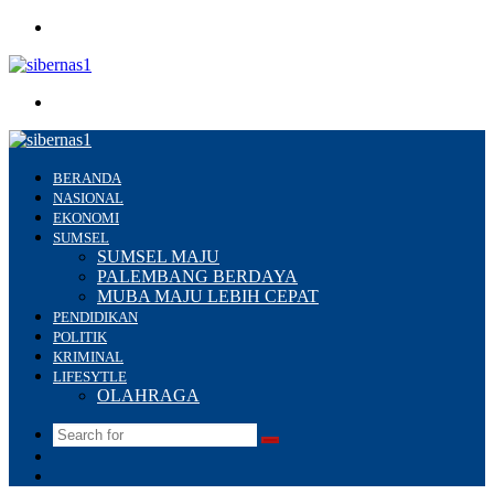
Menu
Search
for
BERANDA
NASIONAL
EKONOMI
SUMSEL
SUMSEL MAJU
PALEMBANG BERDAYA
MUBA MAJU LEBIH CEPAT
PENDIDIKAN
POLITIK
KRIMINAL
LIFESYTLE
OLAHRAGA
Search
Switch
for
skin
Sidebar