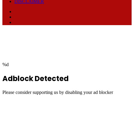
DISCLAIMER
Facebook
TikTok
RSS
Facebook
Twitter
WhatsApp
Telegram
Back
to
top
button
%d
Adblock Detected
Please consider supporting us by disabling your ad blocker