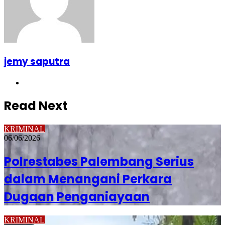
jemy saputra
Website
Read Next
KRIMINAL
06/06/2026
Polrestabes Palembang Serius
dalam Menangani Perkara
Dugaan Penganiayaan
KRIMINAL