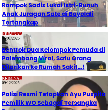
Rampok Sadis Lukai Istri-Bunuh
Anak Juragan Sate di Boyolali
Tertangkap
KRIMINAL
06/01/2026
Bentrok Dua Kelompok Pemuda di
Palembang Viral, Satu Orang
Dilarikan ke Rumah Sakit…!
KRIMINAL
09/12/2025
Polisi Resmi Tetapkan Ayu Puspita
Pemilik WO Sebagai Tersangka