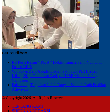
Berita Pilihan
RS Pusri Resmi ” Pecat ” Dokter Tamara yang Nyinyirin
Pasien BPJS
Wujudkan Zero Accident Selama Pit Stop Part II 2026,
Kilang Plaju Tanamkan Budaya HSSE Melalui Safety
Campaign
Palembang Targetkan Lebih Banyak Sekolah Raih Predikat
Adiwiyata
© Copyright 2026, All Rights Reserved
TENTANG KAMI
SUSUNAN REDAKSI