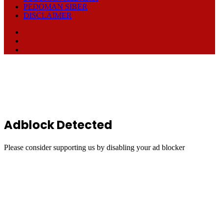
PEDOMAN SIBER
DISCLAIMER
Facebook
TikTok
RSS
Back
to
top
button
Adblock Detected
Please consider supporting us by disabling your ad blocker