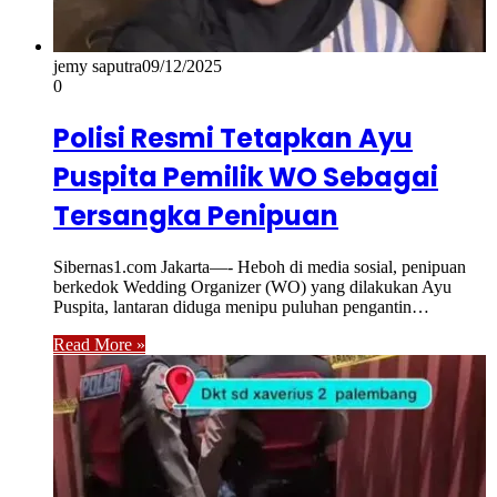
jemy saputra
09/12/2025
0
Polisi Resmi Tetapkan Ayu
Puspita Pemilik WO Sebagai
Tersangka Penipuan
Sibernas1.com Jakarta—- Heboh di media sosial, penipuan
berkedok Wedding Organizer (WO) yang dilakukan Ayu
Puspita, lantaran diduga menipu puluhan pengantin…
Read More »