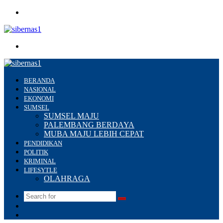
Menu
Search
for
BERANDA
NASIONAL
EKONOMI
SUMSEL
SUMSEL MAJU
PALEMBANG BERDAYA
MUBA MAJU LEBIH CEPAT
PENDIDIKAN
POLITIK
KRIMINAL
LIFESYTLE
OLAHRAGA
Search
Switch
for
skin
Sidebar