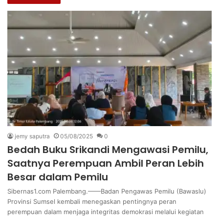
jemy saputra
05/08/2025
0
Bedah Buku Srikandi Mengawasi Pemilu,
Saatnya Perempuan Ambil Peran Lebih
Besar dalam Pemilu
Sibernas1.com Palembang.——Badan Pengawas Pemilu (Bawaslu)
Provinsi Sumsel kembali menegaskan pentingnya peran
perempuan dalam menjaga integritas demokrasi melalui kegiatan