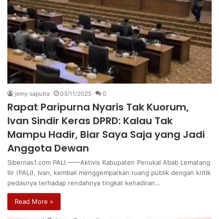
jemy saputra
05/11/2025
0
Rapat Paripurna Nyaris Tak Kuorum,
Ivan Sindir Keras DPRD: Kalau Tak
Mampu Hadir, Biar Saya Saja yang Jadi
Anggota Dewan
Sibernas1.com PALI.——Aktivis Kabupaten Penukal Abab Lematang
Ilir (PALI), Ivan, kembali menggemparkan ruang publik dengan kritik
pedasnya terhadap rendahnya tingkat kehadiran…
Read More »