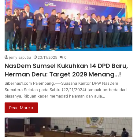
jemy saputra
23/11/2025
0
NasDem Sumsel Kukuhkan 14 DPD Baru,
Herman Deru: Target 2029 Menang…!
Sibernas1.com Palembang.—–Suasana Kantor DPW NasDem
Sumatera Selatan pada Sabtu (22/11/2024) tampak berbeda dari
biasanya. Ribuan kader memadati halaman dan aula…
Read More »