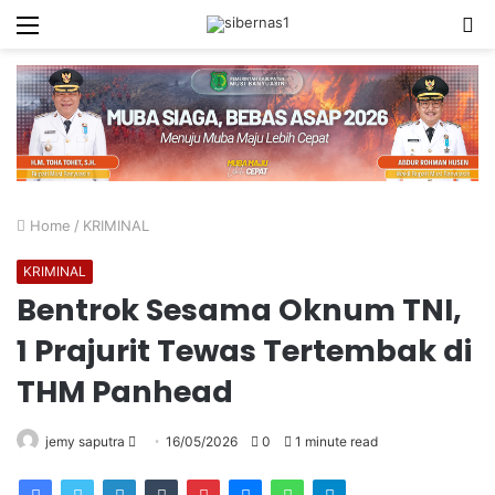
Menu
S
fo
Home
/
KRIMINAL
KRIMINAL
Bentrok Sesama Oknum TNI,
1 Prajurit Tewas Tertembak di
THM Panhead
Send
jemy saputra
16/05/2026
0
1 minute read
an
email