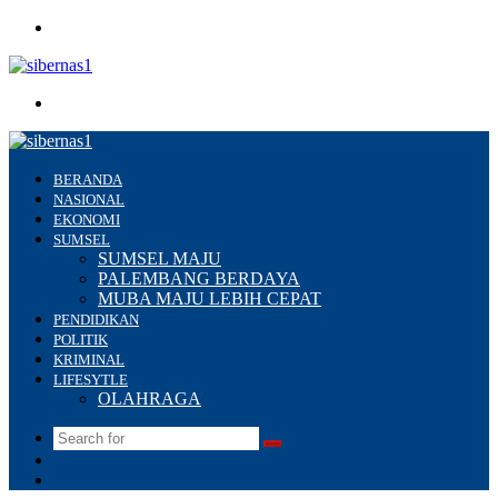
Menu
Search
for
BERANDA
NASIONAL
EKONOMI
SUMSEL
SUMSEL MAJU
PALEMBANG BERDAYA
MUBA MAJU LEBIH CEPAT
PENDIDIKAN
POLITIK
KRIMINAL
LIFESYTLE
OLAHRAGA
Search
Switch
for
skin
Sidebar