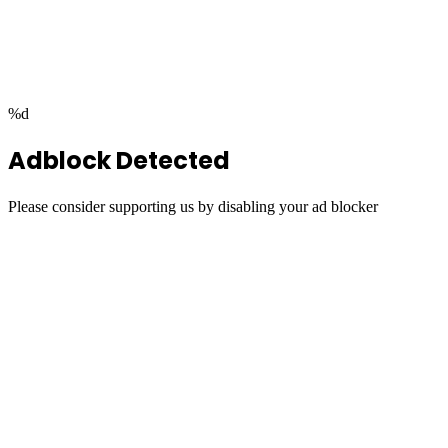
Facebook
Twitter
WhatsApp
Telegram
Back
to
top
button
%d
Adblock Detected
Please consider supporting us by disabling your ad blocker