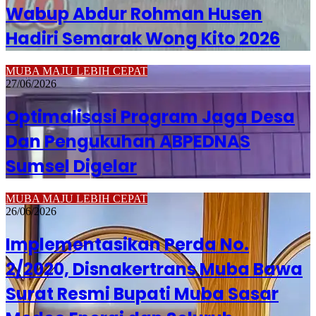
Wabup Abdur Rohman Husen
Hadiri Semarak Wong Kito 2026
MUBA MAJU LEBIH CEPAT
27/06/2026
Optimalisasi Program Jaga Desa
Dan Pengukuhan ABPEDNAS
Sumsel Digelar
MUBA MAJU LEBIH CEPAT
26/06/2026
Implementasikan Perda No.
2/2020, Disnakertrans Muba Bawa
Surat Resmi Bupati Muba Sasar