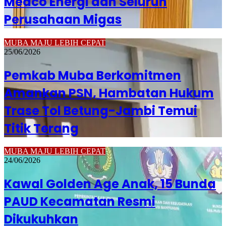
Medco Energi dan Seluruh
Perusahaan Migas
MUBA MAJU LEBIH CEPAT
25/06/2026
Pemkab Muba Berkomitmen
Amankan PSN, Hambatan Hukum
Trase Tol Betung-Jambi Temui
Titik Terang
MUBA MAJU LEBIH CEPAT
24/06/2026
Kawal Golden Age Anak, 15 Bunda
PAUD Kecamatan Resmi
Dikukuhkan