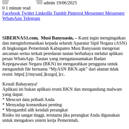
admin
19/06/2025
0
1 minute read
Facebook
Twitter
LinkedIn
Tumblr
Pinterest
Messenger
Messenger
WhatsApp
Telegram
SIBERNAS1.com, Musi Banyuasin, –
Kami ingin mengingatkan
dan menginformasikan kepada seluruh Aparatur Sipil Negara (ASN)
di lingkungan Pemerintah Kabupaten Musi Banyuasin mengenai
ancaman serius terkait peredaran tautan berbahaya melalui aplikasi
pesan WhatsApp. Tautan yang mengatasnamakan Badan
Kepegawaian Negara (BKN) ini mengarahkan pengguna untuk
mengunduh file bernama “MyASN BKN.apk” dari alamat tidak
resmi: https[:]//mysan[.]kszgo[.]cc.
Kenali Bahayanya!
Aplikasi ini bukan aplikasi resmi BKN dan mengandung malware
yang dapat:
* Mencuri data pribadi Anda
* Menyadap komunikasi penting
* Mengambil alih kendali perangkat
Risiko ini sangat tinggi, terutama jika perangkat Anda digunakan
untuk mengakses sistem kerja Pemerintah.