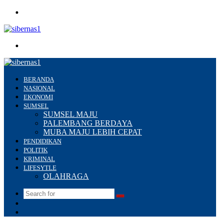
Menu
Search
for
BERANDA
NASIONAL
EKONOMI
SUMSEL
SUMSEL MAJU
PALEMBANG BERDAYA
MUBA MAJU LEBIH CEPAT
PENDIDIKAN
POLITIK
KRIMINAL
LIFESYTLE
OLAHRAGA
Search
Switch
for
skin
Sidebar