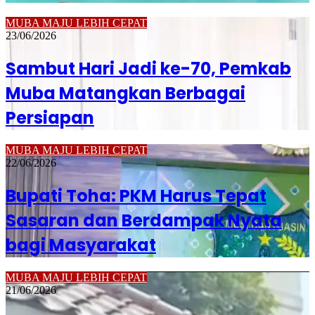
MUBA MAJU LEBIH CEPAT
23/06/2026
Sambut Hari Jadi ke-70, Pemkab
Muba Matangkan Berbagai
Persiapan
MUBA MAJU LEBIH CEPAT
22/06/2026
Bupati Toha: PKM Harus Tepat
Sasaran dan Berdampak Nyata
bagi Masyarakat
MUBA MAJU LEBIH CEPAT
21/06/2026