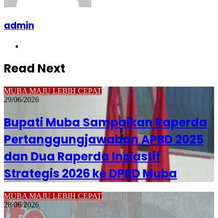
admin
Website
Read Next
MUBA MAJU LEBIH CEPAT
29/06/2026
Bupati Muba Sampaikan Raperda
Pertanggungjawaban APBD 2025
dan Dua Raperda Insiastif
Strategis 2026 ke DPRD Muba
MUBA MAJU LEBIH CEPAT
28/06/2026