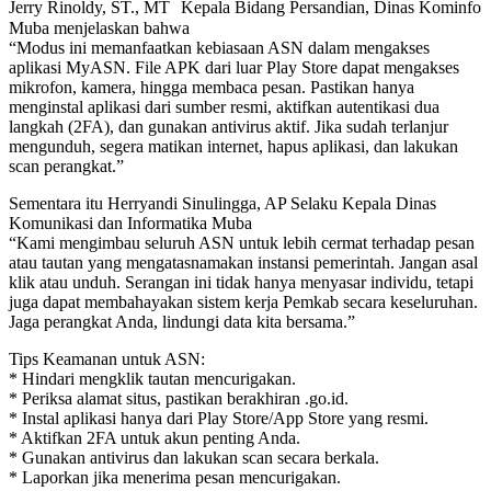
Jerry Rinoldy, ST., MT Kepala Bidang Persandian, Dinas Kominfo
Muba menjelaskan bahwa
“Modus ini memanfaatkan kebiasaan ASN dalam mengakses
aplikasi MyASN. File APK dari luar Play Store dapat mengakses
mikrofon, kamera, hingga membaca pesan. Pastikan hanya
menginstal aplikasi dari sumber resmi, aktifkan autentikasi dua
langkah (2FA), dan gunakan antivirus aktif. Jika sudah terlanjur
mengunduh, segera matikan internet, hapus aplikasi, dan lakukan
scan perangkat.”
Sementara itu Herryandi Sinulingga, AP Selaku Kepala Dinas
Komunikasi dan Informatika Muba
“Kami mengimbau seluruh ASN untuk lebih cermat terhadap pesan
atau tautan yang mengatasnamakan instansi pemerintah. Jangan asal
klik atau unduh. Serangan ini tidak hanya menyasar individu, tetapi
juga dapat membahayakan sistem kerja Pemkab secara keseluruhan.
Jaga perangkat Anda, lindungi data kita bersama.”
Tips Keamanan untuk ASN:
* Hindari mengklik tautan mencurigakan.
* Periksa alamat situs, pastikan berakhiran .go.id.
* Instal aplikasi hanya dari Play Store/App Store yang resmi.
* Aktifkan 2FA untuk akun penting Anda.
* Gunakan antivirus dan lakukan scan secara berkala.
* Laporkan jika menerima pesan mencurigakan.