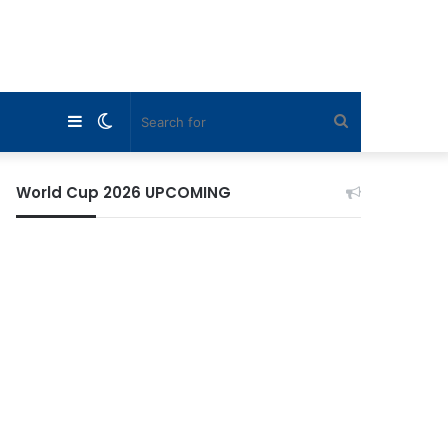
Sidebar
Switch
Search
skin
for
World Cup 2026 UPCOMING