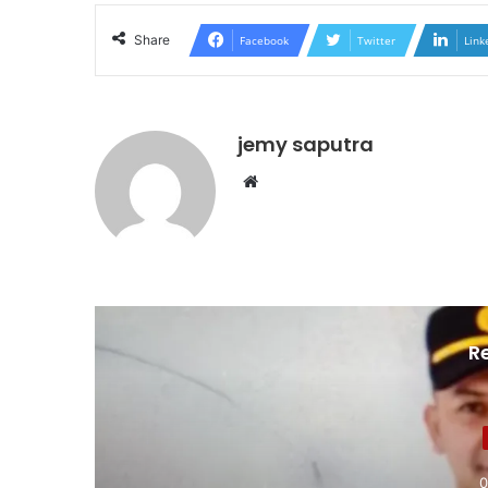
Share
Facebook
Twitter
Link
jemy saputra
Website
R
0