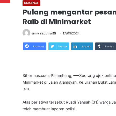
KRIMINAL
Pulang mengantar pesan
Raib di Minimarket
Send
jemy saputra
17/09/2024
an
email
Facebook
Twitter
LinkedIn
Tumblr
Sibermas.com, Palembang, —–Seorang ojek online 
Minimarket di Jalan Alamsyah, Kelurahan Bukit La
lalu.
Atas peristiwa tersebut Rusdi Yansah (31) warga Jal
telah membuat laporan polisi.