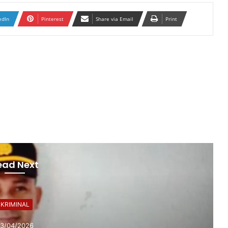
edIn
Pinterest
Share via Email
Print
ead Next
KRIMINAL
3/04/2026