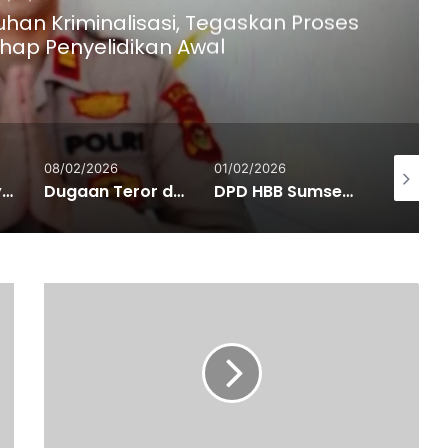
duhan Kriminalisasi, Tegaskan Proses
hap Penyelidikan Awal
08/02/2026
01/02/2026
30/01/20
Kasus Tewasnya PJ di DA 41 Palembang Temui Titik Terang, Polisi Sudah Kantongi Identitas Pelaku…!.!
Dugaan Teror dan Kekerasan, Karyawan Gyukaku di Palembang Dilaporkan ke Polda Sumsel
DPD HBB Sumsel Dorong Polda Sumsel Hukum Berat Pelaku Pembunahan Christina, Lansia yang Jasadnya di Bakar di Kebun Sawit