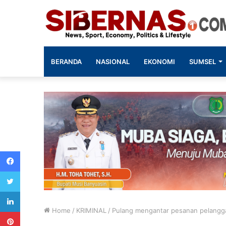
BERANDA
NASIONAL
EKONOMI
SUMSEL
Facebook
Twitter
LinkedIn
Home
/
KRIMINAL
/
Pulang mengantar pesanan pelanggan
Pinterest