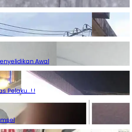
enyelidikan Awal
s Pelaku…!.!
umsel