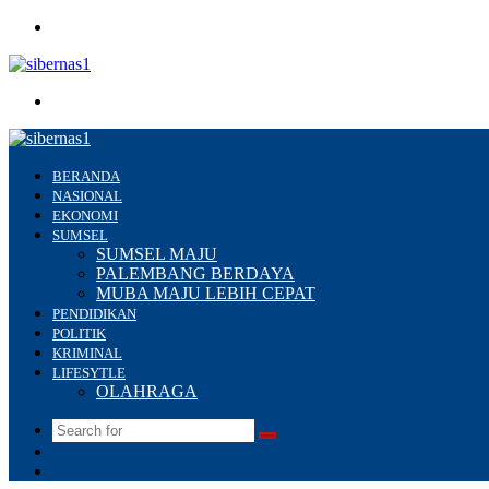
Menu
Search
for
BERANDA
NASIONAL
EKONOMI
SUMSEL
SUMSEL MAJU
PALEMBANG BERDAYA
MUBA MAJU LEBIH CEPAT
PENDIDIKAN
POLITIK
KRIMINAL
LIFESYTLE
OLAHRAGA
Search
Switch
for
skin
Sidebar