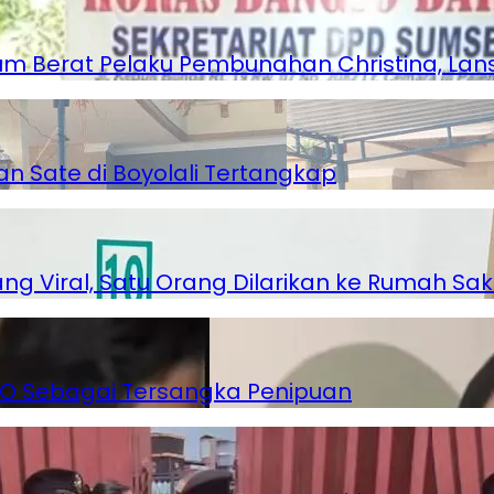
 Berat Pelaku Pembunahan Christina, Lansi
an Sate di Boyolali Tertangkap
 Viral, Satu Orang Dilarikan ke Rumah Saki
 WO Sebagai Tersangka Penipuan