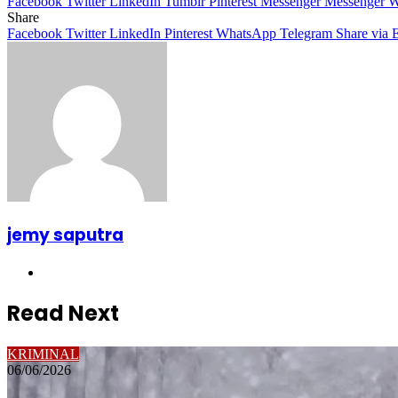
Facebook
Twitter
LinkedIn
Tumblr
Pinterest
Messenger
Messenger
W
Share
Facebook
Twitter
LinkedIn
Pinterest
WhatsApp
Telegram
Share via 
jemy saputra
Website
Read Next
KRIMINAL
06/06/2026