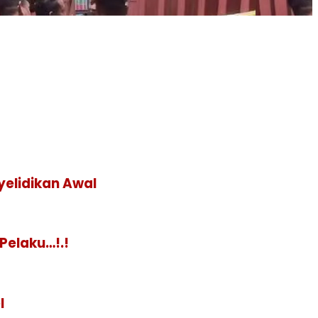
yelidikan Awal
Pelaku…!.!
l