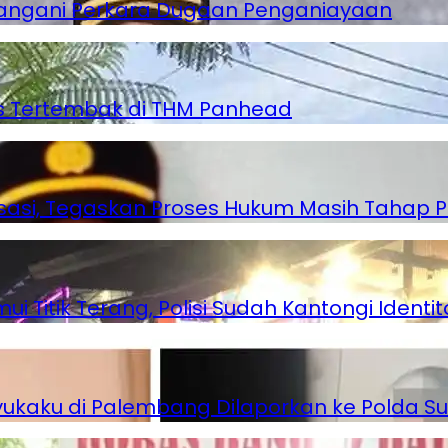
angani Perkara Dugaan Penganiayaan
as Tertembak di THM Panhead
lisasi, Tegaskan Proses Hukum Masih Tahap P
Titik Terang, Polisi Sudah Kantongi Identita
ukaku di Palembang Dilaporkan ke Polda S