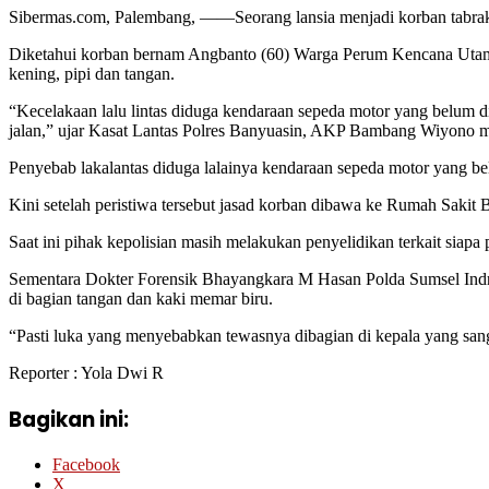
Sibermas.com, Palembang, ——Seorang lansia menjadi korban tabrak 
Diketahui korban bernam Angbanto (60) Warga Perum Kencana Utam
kening, pipi dan tangan.
“Kecelakaan lalu lintas diduga kendaraan sepeda motor yang belum 
jalan,” ujar Kasat Lantas Polres Banyuasin, AKP Bambang Wiyono mel
Penyebab lakalantas diduga lalainya kendaraan sepeda motor yang bel
Kini setelah peristiwa tersebut jasad korban dibawa ke Rumah Sakit
Saat ini pihak kepolisian masih melakukan penyelidikan terkait siap
Sementara Dokter Forensik Bhayangkara M Hasan Polda Sumsel Indra 
di bagian tangan dan kaki memar biru.
“Pasti luka yang menyebabkan tewasnya dibagian di kepala yang san
Reporter : Yola Dwi R
Bagikan ini:
Facebook
X