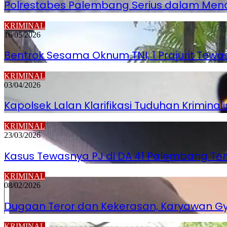
Polrestabes Palembang Serius dalam Men
KRIMINAL
16/05/2026
Bentrok Sesama Oknum TNI, 1 Prajurit Tew
KRIMINAL
03/04/2026
Kapolsek Lalan Klarifikasi Tuduhan Krimina
KRIMINAL
23/03/2026
Kasus Tewasnya PJ di DA 41 Palembang Temui 
KRIMINAL
08/02/2026
Dugaan Teror dan Kekerasan, Karyawan Gy
KRIMINAL