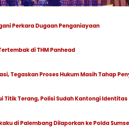
pok, Satu Tewas dan Satu Kritis…!
gani Perkara Dugaan Penganiayaan
 Tertembak di THM Panhead
isasi, Tegaskan Proses Hukum Masih Tahap Pen
itik Terang, Polisi Sudah Kantongi Identitas 
aku di Palembang Dilaporkan ke Polda Sumse