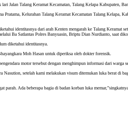
lari Jalan Talang Keramat Kecamatan, Talang Kelapa Kabupaten, Bany
a Pratama, Kelurahan Talang Keramat Kecamatan Talang Kelapa, Kab
diketahui identitasnya dari arah Kenten mengarah ke Talang Keramat 
alui Ba Satlantas Polres Banyuasin, Briptu Dian Nurdianto, saat diko
um diketahui identitasnya.
 Bhayangkara Moh Hasan untuk diperiksa oleh dokter forensik.
a pengendara motor tersebut dengan menghimpun informasi dari warga se
Nasution, setelah kami melakukan visum ditemukan luka berat di bag
gat parah. Ada beberapa bagia di badan korban luka memar,”singkatnya