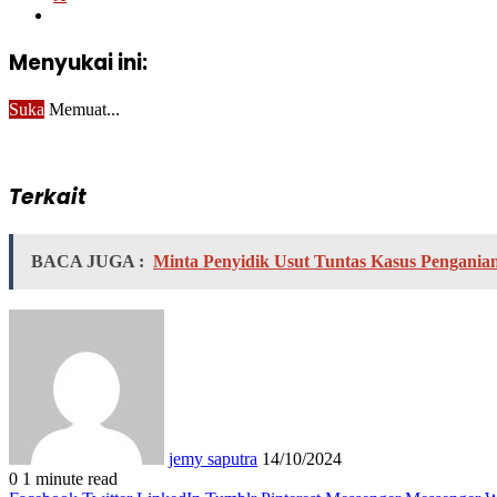
Menyukai ini:
Suka
Memuat...
Terkait
BACA JUGA :
Minta Penyidik Usut Tuntas Kasus Pengania
Send
an
email
jemy saputra
14/10/2024
0
1 minute read