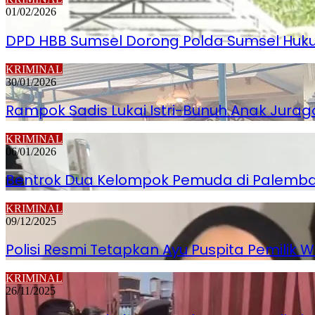
01/02/2026
DPD HBB Sumsel Dorong Polda Sumsel Hukum
KRIMINAL
30/01/2026
Rampok Sadis Lukai Istri-Bunuh Anak Jurag
KRIMINAL
06/01/2026
Bentrok Dua Kelompok Pemuda di Palembang
KRIMINAL
09/12/2025
Polisi Resmi Tetapkan Ayu Puspita Pemilik
KRIMINAL
26/11/2025