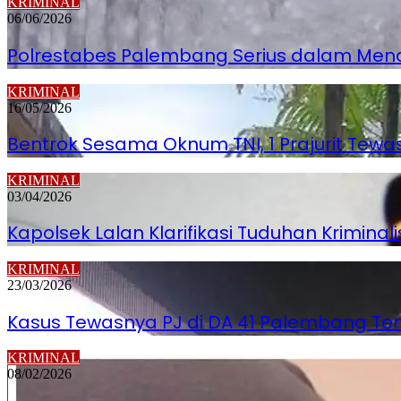
KRIMINAL
06/06/2026
Polrestabes Palembang Serius dalam Men
KRIMINAL
16/05/2026
Bentrok Sesama Oknum TNI, 1 Prajurit Tew
KRIMINAL
03/04/2026
Kapolsek Lalan Klarifikasi Tuduhan Krimina
KRIMINAL
23/03/2026
Kasus Tewasnya PJ di DA 41 Palembang Temui 
KRIMINAL
08/02/2026