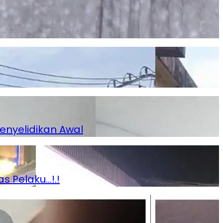
enyelidikan Awal
s Pelaku…!.!