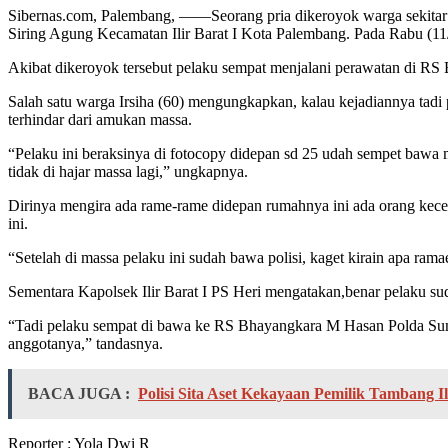
Sibernas.com, Palembang, ——Seorang pria dikeroyok warga sekitar 
Siring Agung Kecamatan Ilir Barat I Kota Palembang. Pada Rabu (11/
Akibat dikeroyok tersebut pelaku sempat menjalani perawatan di RS
Salah satu warga Irsiha (60) mengungkapkan, kalau kejadiannya tadi 
terhindar dari amukan massa.
“Pelaku ini beraksinya di fotocopy didepan sd 25 udah sempet bawa 
tidak di hajar massa lagi,” ungkapnya.
Dirinya mengira ada rame-rame didepan rumahnya ini ada orang kecel
ini.
“Setelah di massa pelaku ini sudah bawa polisi, kaget kirain apa rama
Sementara Kapolsek Ilir Barat I PS Heri mengatakan,benar pelaku su
“Tadi pelaku sempat di bawa ke RS Bhayangkara M Hasan Polda Sumse
anggotanya,” tandasnya.
BACA JUGA :
Polisi Sita Aset Kekayaan Pemilik Tambang Ile
Reporter : Yola Dwi R