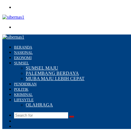
Menu
Search
for
BERANDA
NASIONAL
EKONOMI
SUMSEL
SUMSEL MAJU
PALEMBANG BERDAYA
MUBA MAJU LEBIH CEPAT
PENDIDIKAN
POLITIK
KRIMINAL
LIFESYTLE
OLAHRAGA
Search
Switch
for
skin
Sidebar