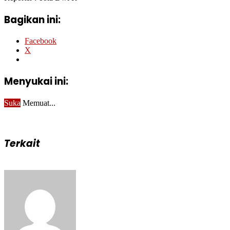
Bagikan ini:
Facebook
X
Menyukai ini:
Suka
Memuat...
Terkait
Send
an
email