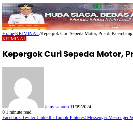
Home
/
KRIMINAL
/
Kepergok Curi Sepeda Motor, Pria di Palemban
KRIMINAL
Kepergok Curi Sepeda Motor, P
Send
an
email
jemy saputra
11/09/2024
0
1 minute read
Facebook
Twitter
LinkedIn
Tumblr
Pinterest
Messenger
Messenger
W