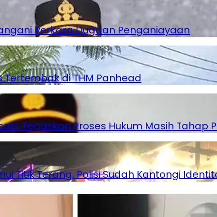
angani Perkara Dugaan Penganiayaan
as Tertembak di THM Panhead
lisasi, Tegaskan Proses Hukum Masih Tahap P
Titik Terang, Polisi Sudah Kantongi Identita