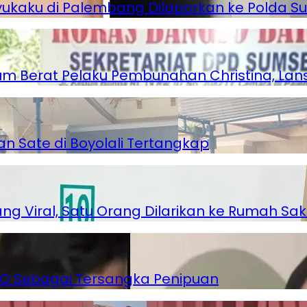
ukaku di Palembang Dilaporkan ke Polda S
 Berat Pelaku Pembunahan Christina, Lansi
an Sate di Boyolali Tertangkap
 Viral, Satu Orang Dilarikan ke Rumah Saki
 WO Sebagai Tersangka Penipuan