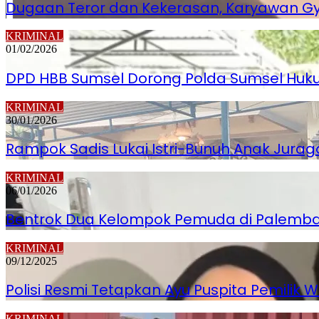
Dugaan Teror dan Kekerasan, Karyawan Gy
KRIMINAL
01/02/2026
DPD HBB Sumsel Dorong Polda Sumsel Hukum
KRIMINAL
30/01/2026
Rampok Sadis Lukai Istri-Bunuh Anak Jurag
KRIMINAL
06/01/2026
Bentrok Dua Kelompok Pemuda di Palembang
KRIMINAL
09/12/2025
Polisi Resmi Tetapkan Ayu Puspita Pemilik
KRIMINAL