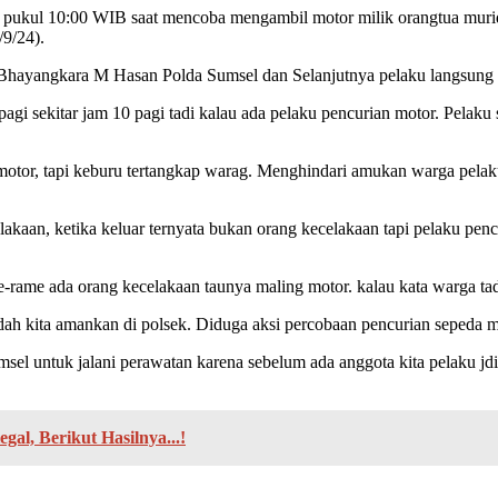
pukul 10:00 WIB saat mencoba mengambil motor milik orangtua murid 
9/24).
 Bhayangkara M Hasan Polda Sumsel dan Selanjutnya pelaku langsung d
pagi sekitar jam 10 pagi tadi kalau ada pelaku pencurian motor. Pelaku
motor, tapi keburu tertangkap warag. Menghindari amukan warga pelaku
akaan, ketika keluar ternyata bukan orang kecelakaan tapi pelaku penc
e-rame ada orang kecelakaan taunya maling motor. kalau kata warga tadi
dah kita amankan di polsek. Diduga aksi percobaan pencurian sepeda m
l untuk jalani perawatan karena sebelum ada anggota kita pelaku jdi
gal, Berikut Hasilnya...!