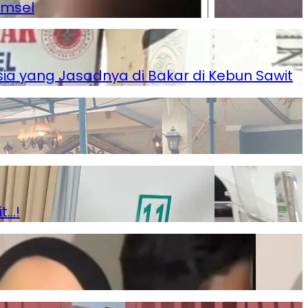
umsel
a yang Jasadnya di Bakar di Kebun Sawit
t…!