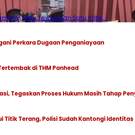
pok, Satu Tewas dan Satu Kritis…!
gani Perkara Dugaan Penganiayaan
 Tertembak di THM Panhead
isasi, Tegaskan Proses Hukum Masih Tahap Pen
itik Terang, Polisi Sudah Kantongi Identitas 