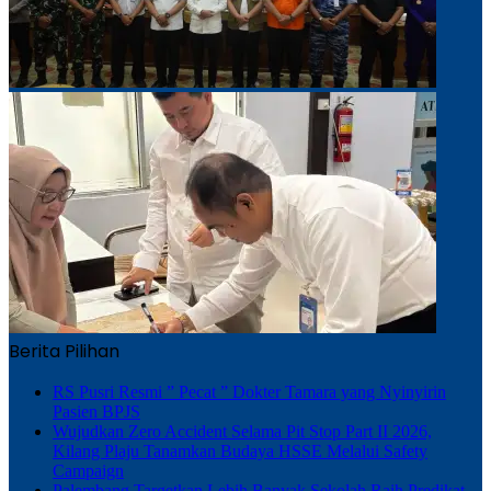
Berita Pilihan
RS Pusri Resmi ” Pecat ” Dokter Tamara yang Nyinyirin
Pasien BPJS
Wujudkan Zero Accident Selama Pit Stop Part II 2026,
Kilang Plaju Tanamkan Budaya HSSE Melalui Safety
Campaign
Palembang Targetkan Lebih Banyak Sekolah Raih Predikat