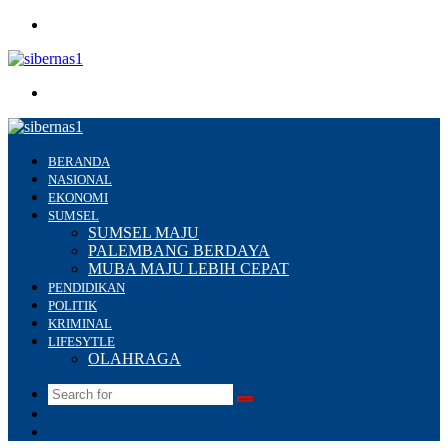
Menu
Search
for
BERANDA
NASIONAL
EKONOMI
SUMSEL
SUMSEL MAJU
PALEMBANG BERDAYA
MUBA MAJU LEBIH CEPAT
PENDIDIKAN
POLITIK
KRIMINAL
LIFESYTLE
OLAHRAGA
Search
Switch
for
skin
Sidebar