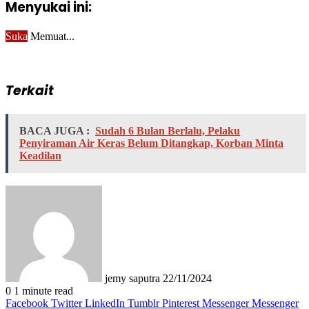
Menyukai ini:
Suka
Memuat...
Terkait
BACA JUGA :
Sudah 6 Bulan Berlalu, Pelaku
Penyiraman Air Keras Belum Ditangkap, Korban Minta
Keadilan
Send
an
email
jemy saputra
22/11/2024
0
1 minute read
Facebook
Twitter
LinkedIn
Tumblr
Pinterest
Messenger
Messenger