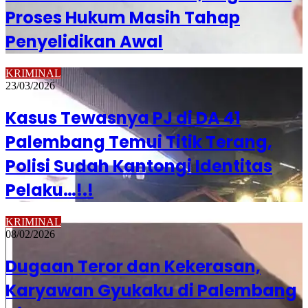
Proses Hukum Masih Tahap
Penyelidikan Awal
KRIMINAL
23/03/2026
Kasus Tewasnya PJ di DA 41
Palembang Temui Titik Terang,
Polisi Sudah Kantongi Identitas
Pelaku…!.!
KRIMINAL
08/02/2026
Dugaan Teror dan Kekerasan,
Karyawan Gyukaku di Palembang