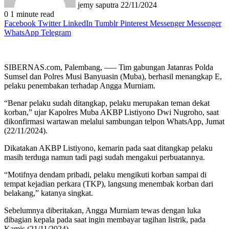
jemy saputra
22/11/2024
0
1 minute read
Facebook
Twitter
LinkedIn
Tumblr
Pinterest
Messenger
Messenger
WhatsApp
Telegram
SIBERNAS.com, Palembang, —– Tim gabungan Jatanras Polda
Sumsel dan Polres Musi Banyuasin (Muba), berhasil menangkap E,
pelaku penembakan terhadap Angga Murniam.
“Benar pelaku sudah ditangkap, pelaku merupakan teman dekat
korban,” ujar Kapolres Muba AKBP Listiyono Dwi Nugroho, saat
dikonfirmasi wartawan melalui sambungan telpon WhatsApp, Jumat
(22/11/2024).
Dikatakan AKBP Listiyono, kemarin pada saat ditangkap pelaku
masih terduga namun tadi pagi sudah mengakui perbuatannya.
“Motifnya dendam pribadi, pelaku mengikuti korban sampai di
tempat kejadian perkara (TKP), langsung menembak korban dari
belakang,” katanya singkat.
Sebelumnya diberitakan, Angga Murniam tewas dengan luka
dibagian kepala pada saat ingin membayar tagihan listrik, pada
Kamis (21/11/2024).