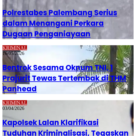
Polrestabes Palembang Serius
dalam Menangani Perkara
Dugaan Penganiayaan
KRIMINAL
16/05/2026
Bentrok Sesama Oknum TNI, 1
Prajurit Tewas Tertembak di THM
Panhead
KRIMINAL
03/04/2026
Kapolsek Lalan Klarifikasi
Tuduhan Kriminalisasi, Tegaskan