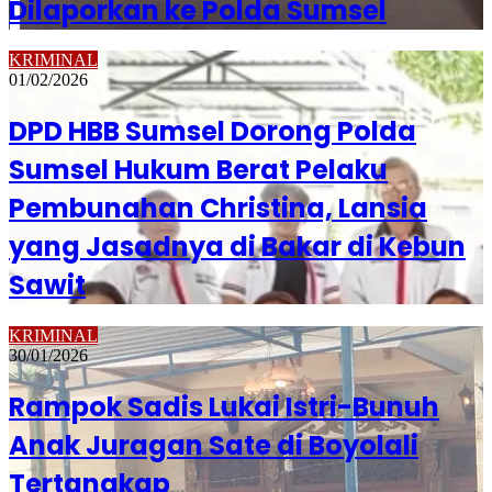
Dilaporkan ke Polda Sumsel
KRIMINAL
01/02/2026
DPD HBB Sumsel Dorong Polda
Sumsel Hukum Berat Pelaku
Pembunahan Christina, Lansia
yang Jasadnya di Bakar di Kebun
Sawit
KRIMINAL
30/01/2026
Rampok Sadis Lukai Istri-Bunuh
Anak Juragan Sate di Boyolali
Tertangkap