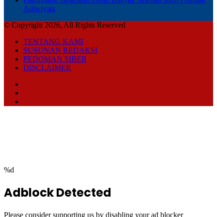
Adiwiyata
© Copyright 2026, All Rights Reserved
TENTANG KAMI
SUSUNAN REDAKSI
PEDOMAN SIBER
DISCLAIMER
Facebook
TikTok
RSS
Facebook
Twitter
WhatsApp
Telegram
Back
to
top
button
%d
Adblock Detected
Please consider supporting us by disabling your ad blocker