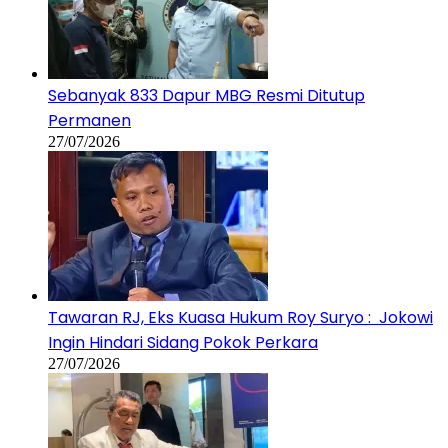
Sebanyak 833 Dapur MBG Resmi Ditutup
Permanen
27/07/2026
Tawaran RJ, Eks Kuasa Hukum Roy Suryo : Jokowi
Ingin Hindari Sidang Pokok Perkara
27/07/2026