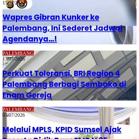
15/07/2026
Wapres Gibran Kunker ke
Palembang, Ini Sederet Jadwal
Agendanya…!
PALEMBANG
13/07/2026
Perkuat Toleransi, BRI Region 4
Palembang Berbagi Sembako di
Enam Gereja
PALEMBANG
07/07/2026
Melalui MPLS, KPID Sumsel Ajak