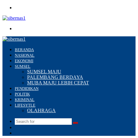
Menu
Search
for
BERANDA
NASIONAL
EKONOMI
SUMSEL
SUMSEL MAJU
PALEMBANG BERDAYA
MUBA MAJU LEBIH CEPAT
PENDIDIKAN
POLITIK
KRIMINAL
LIFESYTLE
OLAHRAGA
Search
Switch
for
skin
Sidebar