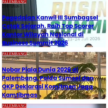
PALEMBANG
27/07/2026
Pegadaian Kanwil III Sumbagsel
Cetak Sejarah, Raih Top Scorer
Kantor Wilayah Nasional di
Business Summit 2026
PALEMBANG
16/07/2026
Nobar Piala Dunia 2026 di
Palembang, Polda Sumsel dan
OKP Deklarasi Komitmen Jaga
Kamtibmas
PALEMBANG