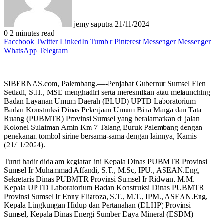
jemy saputra
21/11/2024
0
2 minutes read
Facebook
Twitter
LinkedIn
Tumblr
Pinterest
Messenger
Messenger
WhatsApp
Telegram
SIBERNAS.com, Palembang.—-Penjabat Gubernur Sumsel Elen
Setiadi, S.H., MSE menghadiri serta meresmikan atau melaunching
Badan Layanan Umum Daerah (BLUD) UPTD Laboratorium
Badan Konstruksi Dinas Pekerjaan Umum Bina Marga dan Tata
Ruang (PUBMTR) Provinsi Sumsel yang beralamatkan di jalan
Kolonel Sulaiman Amin Km 7 Talang Buruk Palembang dengan
penekanan tombol sirine bersama-sama dengan lainnya, Kamis
(21/11/2024).
Turut hadir didalam kegiatan ini Kepala Dinas PUBMTR Provinsi
Sumsel Ir Muhammad Affandi, S.T., M.Sc, IPU., ASEAN.Eng,
Sekretaris Dinas PUBMTR Provinsi Sumsel Ir Ridwan, M.M,
Kepala UPTD Laboratorium Badan Konstruksi Dinas PUBMTR
Provinsi Sumsel Ir Enny Eliaroza, S.T., M.T., IPM., ASEAN.Eng,
Kepala Lingkungan Hidup dan Pertanahan (DLHP) Provinsi
Sumsel, Kepala Dinas Energi Sumber Daya Mineral (ESDM)