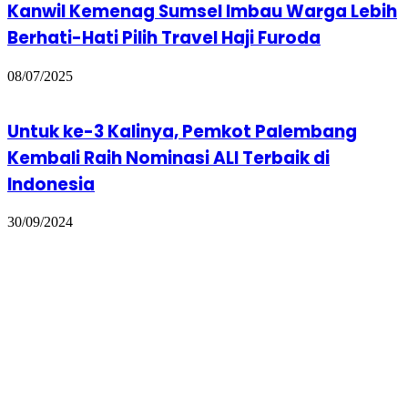
Kanwil Kemenag Sumsel Imbau Warga Lebih
Berhati-Hati Pilih Travel Haji Furoda
08/07/2025
Untuk ke-3 Kalinya, Pemkot Palembang
Kembali Raih Nominasi ALI Terbaik di
Indonesia
30/09/2024
BPKAD Kota Palembang Sampaikan Laporan
TPP ASN ke Kemendagri, Ini Penjelasannya…!
30/01/2025
Tinggalkan Balasan