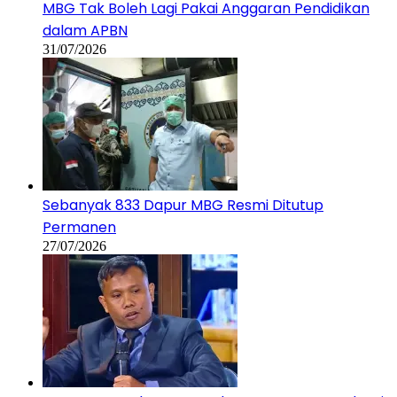
Sebanyak 833 Dapur MBG Resmi Ditutup
Permanen
27/07/2026
Tawaran RJ, Eks Kuasa Hukum Roy Suryo : Jokowi
Ingin Hindari Sidang Pokok Perkara
27/07/2026