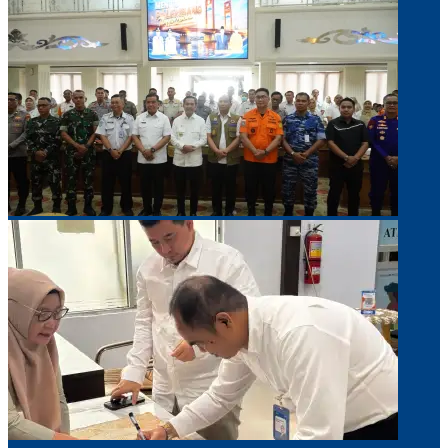
Berita Pilihan
Palembang Targetkan Lebih Banyak Sekolah Raih Predikat
Adiwiyata
Pemkot Palembang Perkuat Daya Saing UMKM Lewat
Seminar Transformasi Digital
Bupati OKUS Terima Audiensi Kepala Samsat, Perkuat
Sinergi Tingkatkan Pendapatan Daerah
© Copyright 2026, All Rights Reserved
TENTANG KAMI