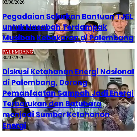
03/08/2026
Pegadaian Salurkan Bantuan TJSL
untuk Nasabah Terdampak
Musibah Kebakaran di Palembang
PALEMBANG
30/07/2026
Diskusi Ketahanan Energi Nasional
di Palembang, Dorong
Pemanfaatan Sampah Jadi Energi
Terbarukan dan Batubara
menjadi Sumber Ketahanan
Energi