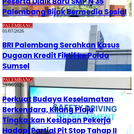
Peserta Didik Baru SMP N 35
Palembang Bijak Bermedia Sosial
PALEMBANG
01/07/2026
BRI Palembang Serahkan Kasus
Dugaan Kredit Fiktif ke Polda
Sumsel
PALEMBANG
29/06/2026
Perkuat Budaya Keselamatan
Berkendara, Kilang Plaju
Tingkatkan Kesiapan Pekerja
Hadapi Partial Pit Stop Tahap II