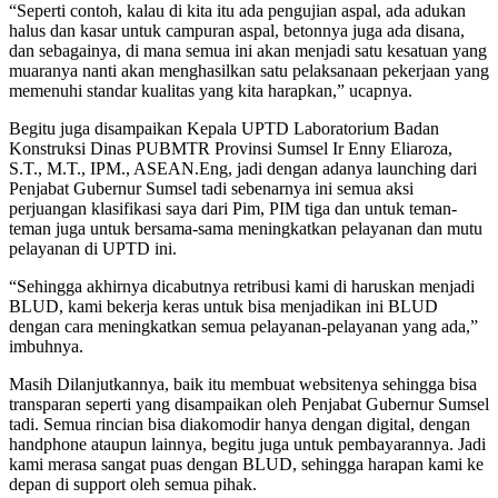
“Seperti contoh, kalau di kita itu ada pengujian aspal, ada adukan
halus dan kasar untuk campuran aspal, betonnya juga ada disana,
dan sebagainya, di mana semua ini akan menjadi satu kesatuan yang
muaranya nanti akan menghasilkan satu pelaksanaan pekerjaan yang
memenuhi standar kualitas yang kita harapkan,” ucapnya.
Begitu juga disampaikan Kepala UPTD Laboratorium Badan
Konstruksi Dinas PUBMTR Provinsi Sumsel Ir Enny Eliaroza,
S.T., M.T., IPM., ASEAN.Eng, jadi dengan adanya launching dari
Penjabat Gubernur Sumsel tadi sebenarnya ini semua aksi
perjuangan klasifikasi saya dari Pim, PIM tiga dan untuk teman-
teman juga untuk bersama-sama meningkatkan pelayanan dan mutu
pelayanan di UPTD ini.
“Sehingga akhirnya dicabutnya retribusi kami di haruskan menjadi
BLUD, kami bekerja keras untuk bisa menjadikan ini BLUD
dengan cara meningkatkan semua pelayanan-pelayanan yang ada,”
imbuhnya.
Masih Dilanjutkannya, baik itu membuat websitenya sehingga bisa
transparan seperti yang disampaikan oleh Penjabat Gubernur Sumsel
tadi. Semua rincian bisa diakomodir hanya dengan digital, dengan
handphone ataupun lainnya, begitu juga untuk pembayarannya. Jadi
kami merasa sangat puas dengan BLUD, sehingga harapan kami ke
depan di support oleh semua pihak.