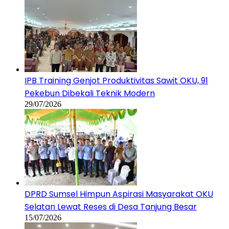
DPRD Sumsel Himpun Aspirasi Masyarakat OKU
Selatan Lewat Reses di Desa Tanjung Besar
15/07/2026
118 Pekebun Empat Lawang Ikuti Pelatihan
Budidaya Sawit, Tingkatkan Produktivitas
Perkebunan Rakyat