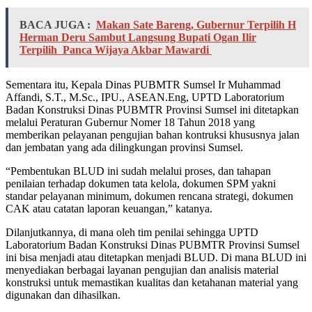
BACA JUGA :
Makan Sate Bareng, Gubernur Terpilih H
Herman Deru Sambut Langsung Bupati Ogan Ilir
Terpilih Panca Wijaya Akbar Mawardi
Sementara itu, Kepala Dinas PUBMTR Sumsel Ir Muhammad
Affandi, S.T., M.Sc., IPU., ASEAN.Eng, UPTD Laboratorium
Badan Konstruksi Dinas PUBMTR Provinsi Sumsel ini ditetapkan
melalui Peraturan Gubernur Nomer 18 Tahun 2018 yang
memberikan pelayanan pengujian bahan kontruksi khususnya jalan
dan jembatan yang ada dilingkungan provinsi Sumsel.
“Pembentukan BLUD ini sudah melalui proses, dan tahapan
penilaian terhadap dokumen tata kelola, dokumen SPM yakni
standar pelayanan minimum, dokumen rencana strategi, dokumen
CAK atau catatan laporan keuangan,” katanya.
Dilanjutkannya, di mana oleh tim penilai sehingga UPTD
Laboratorium Badan Konstruksi Dinas PUBMTR Provinsi Sumsel
ini bisa menjadi atau ditetapkan menjadi BLUD. Di mana BLUD ini
menyediakan berbagai layanan pengujian dan analisis material
konstruksi untuk memastikan kualitas dan ketahanan material yang
digunakan dan dihasilkan.