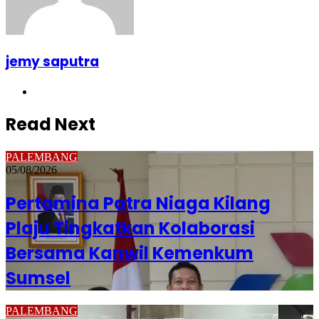
jemy saputra
Website
Read Next
PALEMBANG
05/08/2026
Pertamina Patra Niaga Kilang
Plaju Tingkatkan Kolaborasi
Bersama Kanwil Kemenkum
Sumsel
PALEMBANG