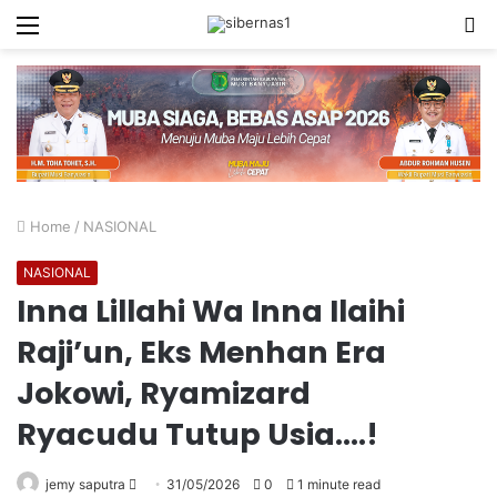
Menu
S
fo
Home
/
NASIONAL
NASIONAL
Inna Lillahi Wa Inna Ilaihi
Raji’un, Eks Menhan Era
Jokowi, Ryamizard
Ryacudu Tutup Usia….!
Send
jemy saputra
31/05/2026
0
1 minute read