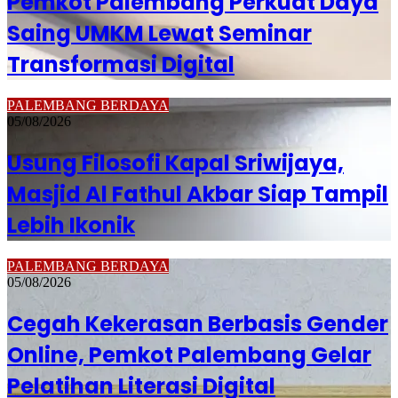
Pemkot Palembang Perkuat Daya
Saing UMKM Lewat Seminar
Transformasi Digital
PALEMBANG BERDAYA
05/08/2026
Usung Filosofi Kapal Sriwijaya,
Masjid Al Fathul Akbar Siap Tampil
Lebih Ikonik
PALEMBANG BERDAYA
05/08/2026
Cegah Kekerasan Berbasis Gender
Online, Pemkot Palembang Gelar
Pelatihan Literasi Digital