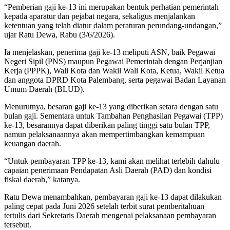
“Pemberian gaji ke-13 ini merupakan bentuk perhatian pemerintah
kepada aparatur dan pejabat negara, sekaligus menjalankan
ketentuan yang telah diatur dalam peraturan perundang-undangan,”
ujar Ratu Dewa, Rabu (3/6/2026).
Ia menjelaskan, penerima gaji ke-13 meliputi ASN, baik Pegawai
Negeri Sipil (PNS) maupun Pegawai Pemerintah dengan Perjanjian
Kerja (PPPK), Wali Kota dan Wakil Wali Kota, Ketua, Wakil Ketua
dan anggota DPRD Kota Palembang, serta pegawai Badan Layanan
Umum Daerah (BLUD).
Menurutnya, besaran gaji ke-13 yang diberikan setara dengan satu
bulan gaji. Sementara untuk Tambahan Penghasilan Pegawai (TPP)
ke-13, besarannya dapat diberikan paling tinggi satu bulan TPP,
namun pelaksanaannya akan mempertimbangkan kemampuan
keuangan daerah.
“Untuk pembayaran TPP ke-13, kami akan melihat terlebih dahulu
capaian penerimaan Pendapatan Asli Daerah (PAD) dan kondisi
fiskal daerah,” katanya.
Ratu Dewa menambahkan, pembayaran gaji ke-13 dapat dilakukan
paling cepat pada Juni 2026 setelah terbit surat pemberitahuan
tertulis dari Sekretaris Daerah mengenai pelaksanaan pembayaran
tersebut.