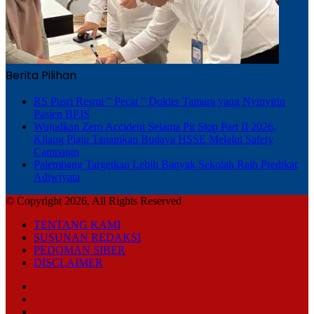
Berita Pilihan
RS Pusri Resmi ” Pecat ” Dokter Tamara yang Nyinyirin
Pasien BPJS
Wujudkan Zero Accident Selama Pit Stop Part II 2026,
Kilang Plaju Tanamkan Budaya HSSE Melalui Safety
Campaign
Palembang Targetkan Lebih Banyak Sekolah Raih Predikat
Adiwiyata
© Copyright 2026, All Rights Reserved
TENTANG KAMI
SUSUNAN REDAKSI
PEDOMAN SIBER
DISCLAIMER
Facebook
TikTok
RSS