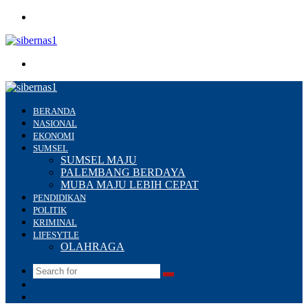
Menu
Search
for
BERANDA
NASIONAL
EKONOMI
SUMSEL
SUMSEL MAJU
PALEMBANG BERDAYA
MUBA MAJU LEBIH CEPAT
PENDIDIKAN
POLITIK
KRIMINAL
LIFESYTLE
OLAHRAGA
Search
Switch
for
skin
Sidebar