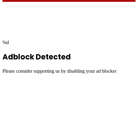
Facebook
Twitter
WhatsApp
Telegram
Back
to
top
button
%d
Adblock Detected
Please consider supporting us by disabling your ad blocker