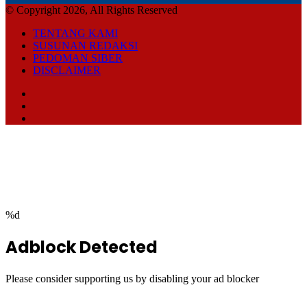
© Copyright 2026, All Rights Reserved
TENTANG KAMI
SUSUNAN REDAKSI
PEDOMAN SIBER
DISCLAIMER
Facebook
TikTok
RSS
Facebook
Twitter
WhatsApp
Telegram
Back
to
top
button
%d
Adblock Detected
Please consider supporting us by disabling your ad blocker