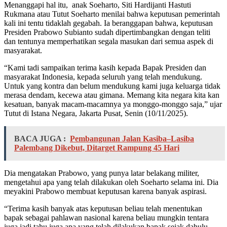
Menanggapi hal itu, anak Soeharto, Siti Hardijanti Hastuti
Rukmana atau Tutut Soeharto menilai bahwa keputusan pemerintah
kali ini tentu tidaklah gegabah. Ia beranggapan bahwa, keputusan
Presiden Prabowo Subianto sudah dipertimbangkan dengan teliti
dan tentunya memperhatikan segala masukan dari semua aspek di
masyarakat.
“Kami tadi sampaikan terima kasih kepada Bapak Presiden dan
masyarakat Indonesia, kepada seluruh yang telah mendukung.
Untuk yang kontra dan belum mendukung kami juga keluarga tidak
merasa dendam, kecewa atau gimana. Memang kita negara kita kan
kesatuan, banyak macam-macamnya ya monggo-monggo saja,” ujar
Tutut di Istana Negara, Jakarta Pusat, Senin (10/11/2025).
BACA JUGA :
Pembangunan Jalan Kasiba–Lasiba
Palembang Dikebut, Ditarget Rampung 45 Hari
Dia mengatakan Prabowo, yang punya latar belakang militer,
mengetahui apa yang telah dilakukan oleh Soeharto selama ini. Dia
meyakini Prabowo membuat keputusan karena banyak aspirasi.
“Terima kasih banyak atas keputusan beliau telah menentukan
bapak sebagai pahlawan nasional karena beliau mungkin tentara
juga jadi tahu juga apa yang telah dilakukan bapak sejak dahulu