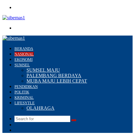
Menu
Search
for
BERANDA
NASIONAL
EKONOMI
SUMSEL
SUMSEL MAJU
PALEMBANG BERDAYA
MUBA MAJU LEBIH CEPAT
PENDIDIKAN
POLITIK
KRIMINAL
LIFESYTLE
OLAHRAGA
Search
Switch
for
skin
Sidebar