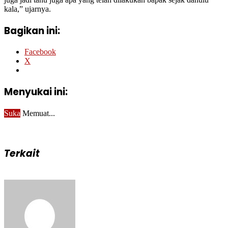
kala,” ujarnya.
Bagikan ini:
Facebook
X
Menyukai ini:
Suka
Memuat...
Terkait
Send
an
email