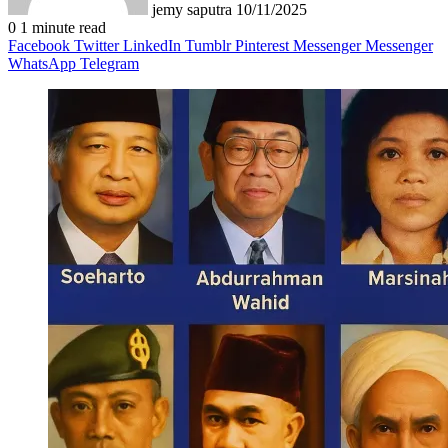
jemy saputra
10/11/2025
0
1 minute read
Facebook
Twitter
LinkedIn
Tumblr
Pinterest
Messenger
Messenger
WhatsApp
Telegram