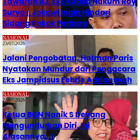
Tawaran RJ, Eks Kuasa Hukum Roy
Suryo : Jokowi Ingin Hindari
Sidang Pokok Perkara
NASIONAL
23/07/2026
Jalani Pengobatan, Hotman Paris
Nyatakan Mundur dari Pengacara
Eks Jampidsus Febrie Adriansyah
NASIONAL
22/07/2026
Ketua BGN Nanik S Deyang
Mengundurkan Diri, Ini
Alasannya…!