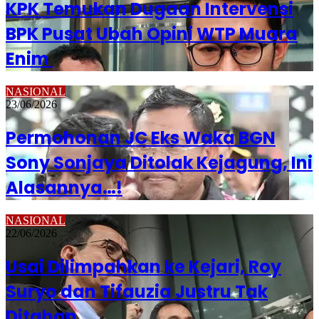
KPK Temukan Dugaan Intervensi
BPK Pusat Ubah Opini WTP Muara
Enim
NASIONAL
23/06/2026
Permohonan JC Eks Waka BGN
Sony Sonjaya Ditolak Kejagung, Ini
Alasannya…!
NASIONAL
22/06/2026
Usai Dilimpahkan ke Kejari, Roy
Suryo dan Tifauzia Justru Tak
Ditahan