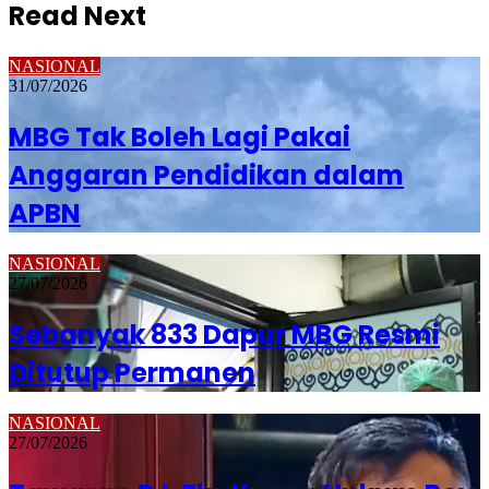
Read Next
NASIONAL
31/07/2026
MBG Tak Boleh Lagi Pakai
Anggaran Pendidikan dalam
APBN
NASIONAL
27/07/2026
Sebanyak 833 Dapur MBG Resmi
Ditutup Permanen
NASIONAL
27/07/2026