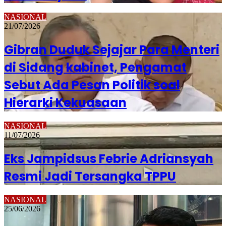
NASIONAL
21/07/2026
Gibran Duduk Sejajar Para Menteri
di Sidang kabinet, Pengamat
Sebut Ada Pesan Politik soal
Hierarki Kekuasaan
NASIONAL
11/07/2026
Eks Jampidsus Febrie Adriansyah
Resmi Jadi Tersangka TPPU
NASIONAL
25/06/2026