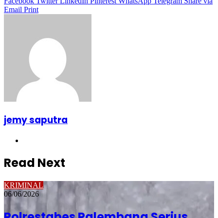
Facebook
Twitter
LinkedIn
Pinterest
WhatsApp
Telegram
Share via
Email
Print
jemy saputra
Website
Read Next
KRIMINAL
06/06/2026
Polrestabes Palembang Serius