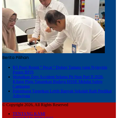
Berita Pilihan
RS Pusri Resmi ” Pecat ” Dokter Tamara yang Nyinyirin
Pasien BPJS
Wujudkan Zero Accident Selama Pit Stop Part II 2026,
Kilang Plaju Tanamkan Budaya HSSE Melalui Safety
Campaign
Palembang Targetkan Lebih Banyak Sekolah Raih Predikat
Adiwiyata
© Copyright 2026, All Rights Reserved
TENTANG KAMI