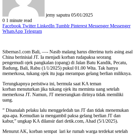
jemy saputra
05/01/2025
0
1 minute read
Facebook
Twitter
LinkedIn
Tumblr
Pinterest
Messenger
Messenger
WhatsApp
Telegram
Sibernas1.com Bali, —- Nasib malang harus diterima turis asing asal
China berinisial JT. Ia menjadi korban rudapaksa seorang
pengemudi ojek pangkalan (opang) di Jalan Batu Kandik, Pecatu,
Badung, Bali, Rabu (1/1/2025) pukul 01.00 Wita. Tak hanya
memerkosa, tukang ojek itu juga merampas gelang berlian miliknya.
Terungkapnya peristiwa ini, bermula saat KA teman
korban menuturkan jika tukang ojek itu meminta uang setelah
memerkosa JT. Namun, JT menerangkan dirinya tidak memiliki
uang.
” Disanalah pelaku lalu menggeledah tas JT dan tidak menemukan
apa-apa. Kemudian ia mengambil paksa gelang berlian JT dan
kabur,” ungkap KA dilansir dari detik.com, Ahad (5/1/2025).
Menurut AK, korban sempat lari ke rumah warga terdekat setelah