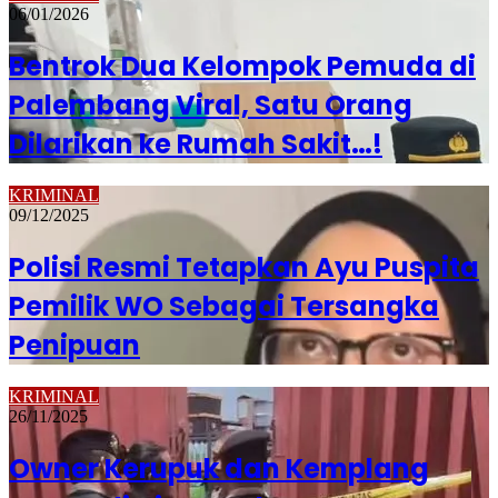
06/01/2026
Bentrok Dua Kelompok Pemuda di
Palembang Viral, Satu Orang
Dilarikan ke Rumah Sakit…!
KRIMINAL
09/12/2025
Polisi Resmi Tetapkan Ayu Puspita
Pemilik WO Sebagai Tersangka
Penipuan
KRIMINAL
26/11/2025
Owner Kerupuk dan Kemplang