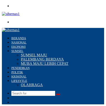
Menu
Search
for
BERANDA
NASIONAL
EKONOMI
SUMSEL
SUMSEL MAJU
PALEMBANG BERDAYA
MUBA MAJU LEBIH CEPAT
PENDIDIKAN
POLITIK
KRIMINAL
LIFESYTLE
OLAHRAGA
Search
Switch
for
skin
Sidebar