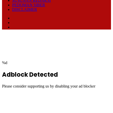
SUSUNAN REDAKSI
PEDOMAN SIBER
DISCLAIMER
Facebook
TikTok
RSS
Facebook
Twitter
WhatsApp
Telegram
Back
to
top
button
%d
Adblock Detected
Please consider supporting us by disabling your ad blocker