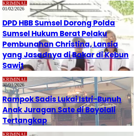
KRIMINAL
01/02/2026
DPD HBB Sumsel Dorong Polda
Sumsel Hukum Berat Pelaku
Pembunahan Christina, Lansia
yang Jasadnya di Bakar di Kebun
Sawit
KRIMINAL
30/01/2026
Rampok Sadis Lukai Istri-Bunuh
Anak Juragan Sate di Boyolali
Tertangkap
KRIMINAL