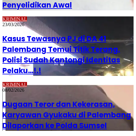
Penyelidikan Awal
KRIMINAL
23/03/2026
Kasus Tewasnya PJ di DA 41
Palembang Temui Titik Terang,
Polisi Sudah Kantongi Identitas
Pelaku…!.!
KRIMINAL
08/02/2026
Dugaan Teror dan Kekerasan,
Karyawan Gyukaku di Palembang
Dilaporkan ke Polda Sumsel