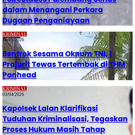
dalam Menangani Perkara
Dugaan Penganiayaan
KRIMINAL
16/05/2026
Bentrok Sesama Oknum TNI, 1
Prajurit Tewas Tertembak di THM
Panhead
KRIMINAL
03/04/2026
Kapolsek Lalan Klarifikasi
Tuduhan Kriminalisasi, Tegaskan
Proses Hukum Masih Tahap