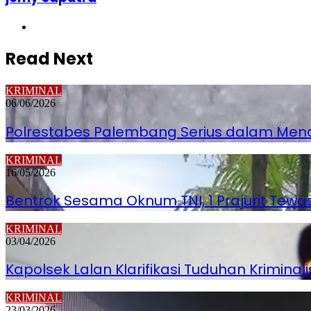
Website
Read Next
KRIMINAL
06/06/2026
Polrestabes Palembang Serius dalam Men
KRIMINAL
16/05/2026
Bentrok Sesama Oknum TNI, 1 Prajurit Tew
KRIMINAL
03/04/2026
Kapolsek Lalan Klarifikasi Tuduhan Krimina
KRIMINAL
23/03/2026