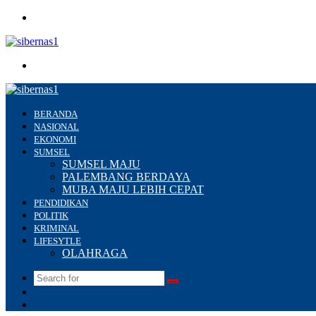
Menu
Search
for
BERANDA
NASIONAL
EKONOMI
SUMSEL
SUMSEL MAJU
PALEMBANG BERDAYA
MUBA MAJU LEBIH CEPAT
PENDIDIKAN
POLITIK
KRIMINAL
LIFESYTLE
OLAHRAGA
Search
Switch
for
skin
Sidebar