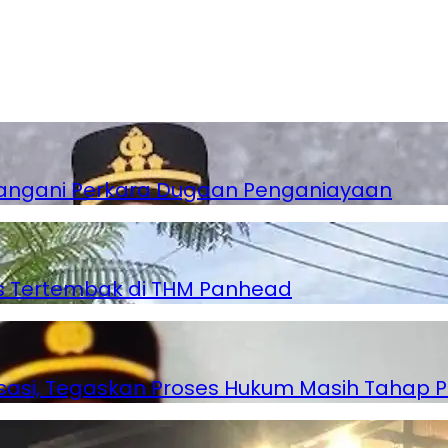
angani Perkara Dugaan Penganiayaan
as Tertembak di THM Panhead
lisasi, Tegaskan Proses Hukum Masih Tahap P