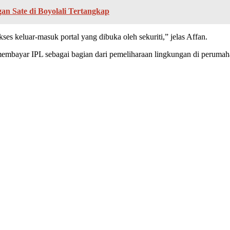
n Sate di Boyolali Tertangkap
s keluar-masuk portal yang dibuka oleh sekuriti,” jelas Affan.
 membayar IPL sebagai bagian dari pemeliharaan lingkungan di peruma