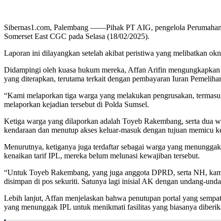
Sibernas1.com, Palembang ——Pihak PT AIG, pengelola Perumahan Citr
Somerset East CGC pada Selasa (18/02/2025).
Laporan ini dilayangkan setelah akibat peristiwa yang melibatkan 
Didampingi oleh kuasa hukum mereka, Affan Arifin mengungkapkan b
yang diterapkan, terutama terkait dengan pembayaran Iuran Pemeliha
“Kami melaporkan tiga warga yang melakukan pengrusakan, termasuk
melaporkan kejadian tersebut di Polda Sumsel.
Ketiga warga yang dilaporkan adalah Toyeb Rakembang, serta dua wa
kendaraan dan menutup akses keluar-masuk dengan tujuan memicu k
Menurutnya, ketiganya juga terdaftar sebagai warga yang menunggak
kenaikan tarif IPL, mereka belum melunasi kewajiban tersebut.
“Untuk Toyeb Rakembang, yang juga anggota DPRD, serta NH, kami m
disimpan di pos sekuriti. Satunya lagi inisial AK dengan undang-und
Lebih lanjut, Affan menjelaskan bahwa penutupan portal yang sempa
yang menunggak IPL untuk menikmati fasilitas yang biasanya diberikan,