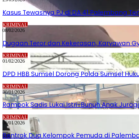
Kasus Tewasnya PJ di DA 41 Palembang Temui 
KRIMINAL
08/02/2026
Dugaan Teror dan Kekerasan, Karyawan Gy
KRIMINAL
01/02/2026
DPD HBB Sumsel Dorong Polda Sumsel Hukum
KRIMINAL
30/01/2026
Rampok Sadis Lukai Istri-Bunuh Anak Jurag
KRIMINAL
06/01/2026
Bentrok Dua Kelompok Pemuda di Palembang