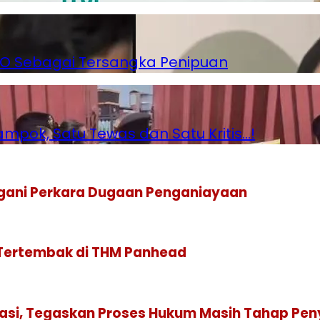
 WO Sebagai Tersangka Penipuan
pok, Satu Tewas dan Satu Kritis…!
gani Perkara Dugaan Penganiayaan
 Tertembak di THM Panhead
isasi, Tegaskan Proses Hukum Masih Tahap Pen