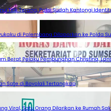
Titik Terang, Polisi Sudah Kantongi Identita
ukaku di Palembang Dilaporkan ke Polda S
 Berat Pelaku Pembunahan Christina, Lansi
an Sate di Boyolali Tertangkap
 Viral, Satu Orang Dilarikan ke Rumah Saki