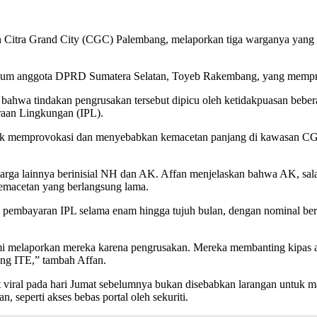
a Grand City (CGC) Palembang, melaporkan tiga warganya yang terlib
oknum anggota DPRD Sumatera Selatan, Toyeb Rakembang, yang memprote
ahwa tindakan pengrusakan tersebut dipicu oleh ketidakpuasan beber
raan Lingkungan (IPL).
 memprovokasi dan menyebabkan kemacetan panjang di kawasan CGC. Pr
rga lainnya berinisial NH dan AK. Affan menjelaskan bahwa AK, sala
emacetan yang berlangsung lama.
 pembayaran IPL selama enam hingga tujuh bulan, dengan nominal ber
elaporkan mereka karena pengrusakan. Mereka membanting kipas angi
ang ITE,” tambah Affan.
t viral pada hari Jumat sebelumnya bukan disebabkan larangan untuk
 seperti akses bebas portal oleh sekuriti.