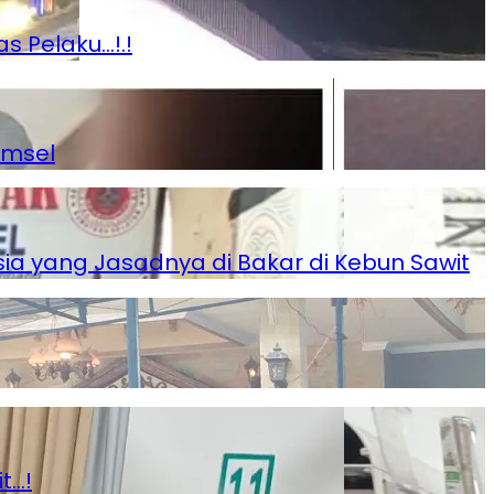
s Pelaku…!.!
umsel
a yang Jasadnya di Bakar di Kebun Sawit
t…!