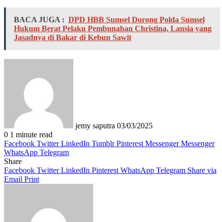
BACA JUGA :
DPD HBB Sumsel Dorong Polda Sumsel
Hukum Berat Pelaku Pembunahan Christina, Lansia yang
Jasadnya di Bakar di Kebun Sawit
Send
an
email
jemy saputra
03/03/2025
0
1 minute read
Facebook
Twitter
LinkedIn
Tumblr
Pinterest
Messenger
Messenger
WhatsApp
Telegram
Share
Facebook
Twitter
LinkedIn
Pinterest
WhatsApp
Telegram
Share via
Email
Print