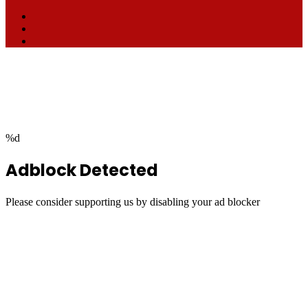
Facebook
TikTok
RSS
Facebook
Twitter
WhatsApp
Telegram
Back
to
top
button
%d
Adblock Detected
Please consider supporting us by disabling your ad blocker