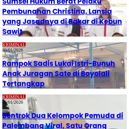
Sumsel Hukum Berat Pelaku
Pembunahan Christina, Lansia
yang Jasadnya di Bakar di Kebun
Sawit
KRIMINAL
30/01/2026
Rampok Sadis Lukai Istri-Bunuh
Anak Juragan Sate di Boyolali
Tertangkap
KRIMINAL
06/01/2026
Bentrok Dua Kelompok Pemuda di
Palembang Viral, Satu Orang