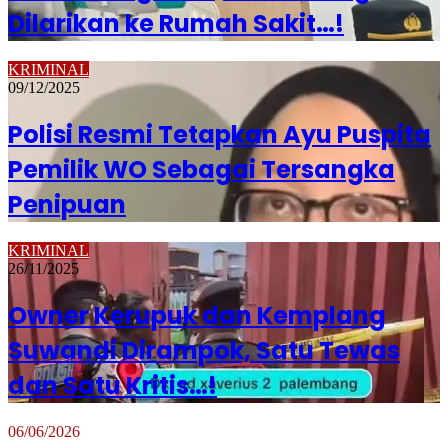
Dilarikan ke Rumah Sakit…!
KRIMINAL
09/12/2025
Polisi Resmi Tetapkan Ayu Puspita
Pemilik WO Sebagai Tersangka
Penipuan
KRIMINAL
26/11/2025
Owner Kerupuk dan Kemplang
Suwandi Dirampok, Satu Tewas
dan Satu Kritis…!
06/06/2026