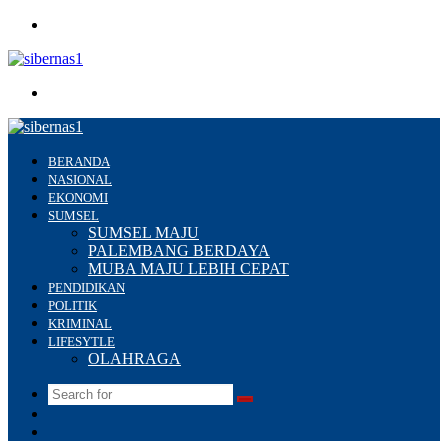
Menu
Search
for
BERANDA
NASIONAL
EKONOMI
SUMSEL
SUMSEL MAJU
PALEMBANG BERDAYA
MUBA MAJU LEBIH CEPAT
PENDIDIKAN
POLITIK
KRIMINAL
LIFESYTLE
OLAHRAGA
Search
Switch
for
skin
Sidebar