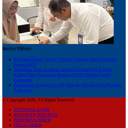
Berita Pilihan
RS Pusri Resmi ” Pecat ” Dokter Tamara yang Nyinyirin
Pasien BPJS
Wujudkan Zero Accident Selama Pit Stop Part II 2026,
Kilang Plaju Tanamkan Budaya HSSE Melalui Safety
Campaign
Palembang Targetkan Lebih Banyak Sekolah Raih Predikat
Adiwiyata
© Copyright 2026, All Rights Reserved
TENTANG KAMI
SUSUNAN REDAKSI
PEDOMAN SIBER
DISCLAIMER