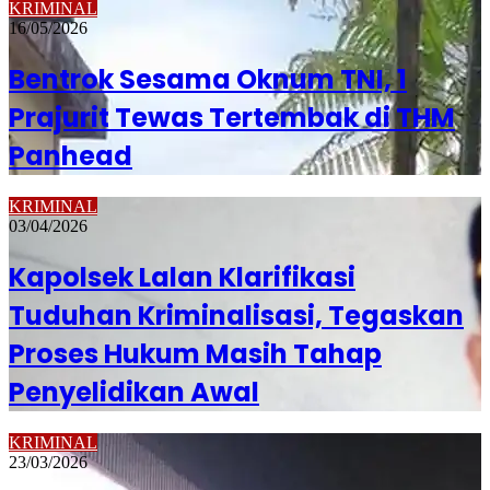
KRIMINAL
16/05/2026
Bentrok Sesama Oknum TNI, 1
Prajurit Tewas Tertembak di THM
Panhead
KRIMINAL
03/04/2026
Kapolsek Lalan Klarifikasi
Tuduhan Kriminalisasi, Tegaskan
Proses Hukum Masih Tahap
Penyelidikan Awal
KRIMINAL
23/03/2026