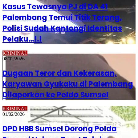
Kasus Tewasnya PJ di DA 41
Palembang Temui Titik Terang,
Polisi Sudah Kantongi Identitas
Pelaku…!.!
KRIMINAL
08/02/2026
Dugaan Teror dan Kekerasan,
Karyawan Gyukaku di Palembang
Dilaporkan ke Polda Sumsel
KRIMINAL
01/02/2026
DPD HBB Sumsel Dorong Polda