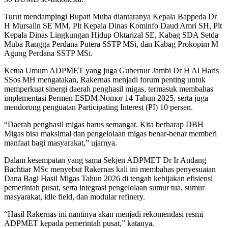
Turut mendampingi Bupati Muba diantaranya Kepala Bappeda Dr
H Mursalin SE MM, Plt Kepala Dinas Kominfo Daud Amri SH, Plt
Kepala Dinas Lingkungan Hidup Oktarizal SE, Kabag SDA Setda
Muba Rangga Perdana Putera SSTP MSi, dan Kabag Prokopim M
Agung Perdana SSTP MSi.
Ketua Umum ADPMET yang juga Gubernur Jambi Dr H Al Haris
SSos MH mengatakan, Rakernas menjadi forum penting untuk
memperkuat sinergi daerah penghasil migas, termasuk membahas
implementasi Permen ESDM Nomor 14 Tahun 2025, serta juga
mendorong penguatan Participating Interest (PI) 10 persen.
“Daerah penghasil migas harus semangat. Kita berharap DBH
Migas bisa maksimal dan pengelolaan migas benar-benar memberi
manfaat bagi masyarakat,” ujarnya.
Dalam kesempatan yang sama Sekjen ADPMET Dr Ir Andang
Bachtiar MSc menyebut Rakernas kali ini membahas penyesuaian
Dana Bagi Hasil Migas Tahun 2026 di tengah kebijakan efisiensi
pemerintah pusat, serta integrasi pengelolaan sumur tua, sumur
masyarakat, idle field, dan modular refinery.
“Hasil Rakernas ini nantinya akan menjadi rekomendasi resmi
ADPMET kepada pemerintah pusat,” katanya.