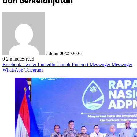
dan berkelanjutan
Send
an
email
admin
09/05/2026
0
2 minutes read
Facebook
Twitter
LinkedIn
Tumblr
Pinterest
Messenger
Messenger
WhatsApp
Telegram