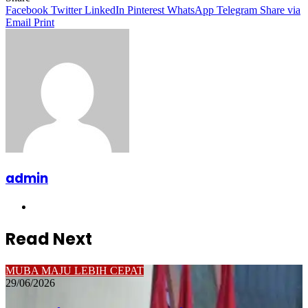
Facebook
Twitter
LinkedIn
Pinterest
WhatsApp
Telegram
Share via
Email
Print
admin
Website
Read Next
MUBA MAJU LEBIH CEPAT
29/06/2026