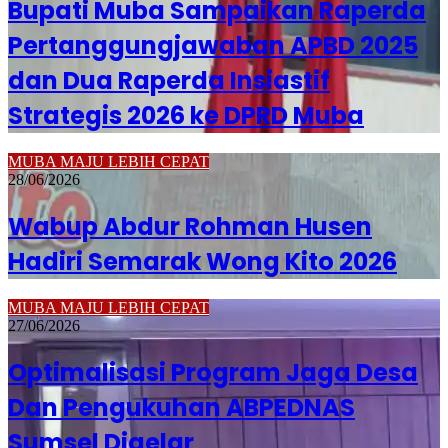
Bupati Muba Sampaikan Raperda
Pertanggungjawaban APBD 2025
dan Dua Raperda Insiastif
Strategis 2026 ke DPRD Muba
MUBA MAJU LEBIH CEPAT
28/06/2026
Wabup Abdur Rohman Husen
Hadiri Semarak Wong Kito 2026
MUBA MAJU LEBIH CEPAT
27/06/2026
Optimalisasi Program Jaga Desa
Dan Pengukuhan ABPEDNAS
Sumsel Digelar