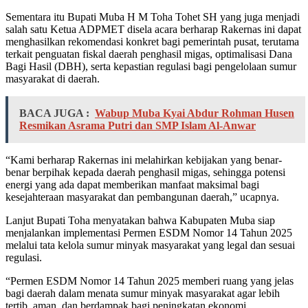
Sementara itu Bupati Muba H M Toha Tohet SH yang juga menjadi
salah satu Ketua ADPMET disela acara berharap Rakernas ini dapat
menghasilkan rekomendasi konkret bagi pemerintah pusat, terutama
terkait penguatan fiskal daerah penghasil migas, optimalisasi Dana
Bagi Hasil (DBH), serta kepastian regulasi bagi pengelolaan sumur
masyarakat di daerah.
BACA JUGA :
Wabup Muba Kyai Abdur Rohman Husen
Resmikan Asrama Putri dan SMP Islam Al-Anwar
“Kami berharap Rakernas ini melahirkan kebijakan yang benar-
benar berpihak kepada daerah penghasil migas, sehingga potensi
energi yang ada dapat memberikan manfaat maksimal bagi
kesejahteraan masyarakat dan pembangunan daerah,” ucapnya.
Lanjut Bupati Toha menyatakan bahwa Kabupaten Muba siap
menjalankan implementasi Permen ESDM Nomor 14 Tahun 2025
melalui tata kelola sumur minyak masyarakat yang legal dan sesuai
regulasi.
“Permen ESDM Nomor 14 Tahun 2025 memberi ruang yang jelas
bagi daerah dalam menata sumur minyak masyarakat agar lebih
tertib, aman, dan berdampak bagi peningkatan ekonomi