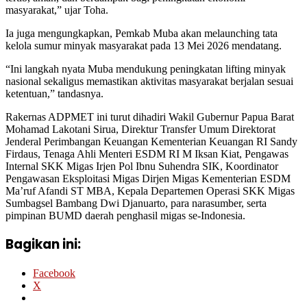
masyarakat,” ujar Toha.
Ia juga mengungkapkan, Pemkab Muba akan melaunching tata
kelola sumur minyak masyarakat pada 13 Mei 2026 mendatang.
“Ini langkah nyata Muba mendukung peningkatan lifting minyak
nasional sekaligus memastikan aktivitas masyarakat berjalan sesuai
ketentuan,” tandasnya.
Rakernas ADPMET ini turut dihadiri Wakil Gubernur Papua Barat
Mohamad Lakotani Sirua, Direktur Transfer Umum Direktorat
Jenderal Perimbangan Keuangan Kementerian Keuangan RI Sandy
Firdaus, Tenaga Ahli Menteri ESDM RI M Iksan Kiat, Pengawas
Internal SKK Migas Irjen Pol Ibnu Suhendra SIK, Koordinator
Pengawasan Eksploitasi Migas Dirjen Migas Kementerian ESDM
Ma’ruf Afandi ST MBA, Kepala Departemen Operasi SKK Migas
Sumbagsel Bambang Dwi Djanuarto, para narasumber, serta
pimpinan BUMD daerah penghasil migas se-Indonesia.
Bagikan ini:
Facebook
X