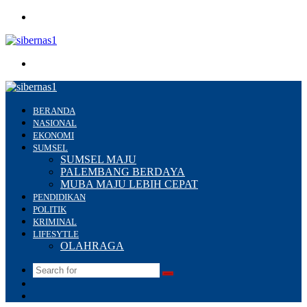
Menu
Search
for
BERANDA
NASIONAL
EKONOMI
SUMSEL
SUMSEL MAJU
PALEMBANG BERDAYA
MUBA MAJU LEBIH CEPAT
PENDIDIKAN
POLITIK
KRIMINAL
LIFESYTLE
OLAHRAGA
Search
Switch
for
skin
Sidebar