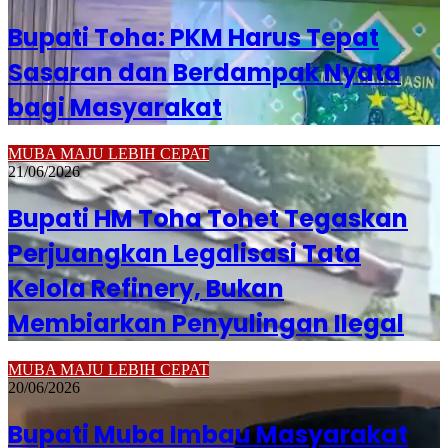
Bupati Toha: PKM Harus Tepat
Sasaran dan Berdampak Nyata
bagi Masyarakat
MUBA MAJU LEBIH CEPAT
21/06/2026
Bupati HM Toha Tohet Tegaskan
Perjuangkan Legalisasi Tata
Kelola Refinery, Bukan
Membiarkan Penyulingan Ilegal
MUBA MAJU LEBIH CEPAT
20/06/2026
Bupati Muba Imbau Masyarakat