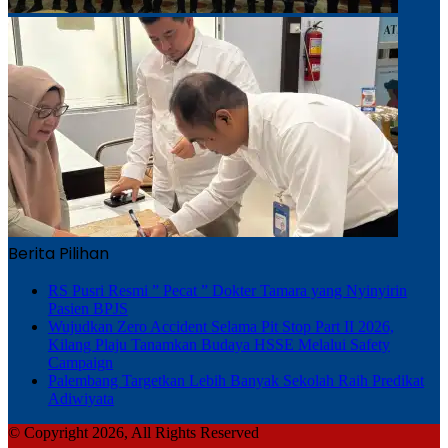
Berita Pilihan
RS Pusri Resmi ” Pecat ” Dokter Tamara yang Nyinyirin
Pasien BPJS
Wujudkan Zero Accident Selama Pit Stop Part II 2026,
Kilang Plaju Tanamkan Budaya HSSE Melalui Safety
Campaign
Palembang Targetkan Lebih Banyak Sekolah Raih Predikat
Adiwiyata
© Copyright 2026, All Rights Reserved