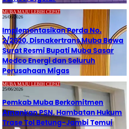
MUBA MAJU LEBIH CEPAT
26/06/2026
Implementasikan Perda No.
2/2020, Disnakertrans Muba Bawa
Surat Resmi Bupati Muba Sasar
Medco Energi dan Seluruh
Perusahaan Migas
MUBA MAJU LEBIH CEPAT
25/06/2026
Pemkab Muba Berkomitmen
Amankan PSN, Hambatan Hukum
Trase Tol Betung-Jambi Temui