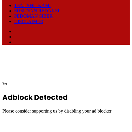
TENTANG KAMI
SUSUNAN REDAKSI
PEDOMAN SIBER
DISCLAIMER
Facebook
TikTok
RSS
Facebook
Twitter
WhatsApp
Telegram
Back
to
top
button
%d
Adblock Detected
Please consider supporting us by disabling your ad blocker