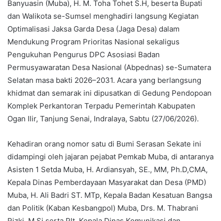
Banyuasin (Muba), H. M. Toha Tohet S.H, beserta Bupati
dan Walikota se-Sumsel menghadiri langsung Kegiatan
Optimalisasi Jaksa Garda Desa (Jaga Desa) dalam
Mendukung Program Prioritas Nasional sekaligus
Pengukuhan Pengurus DPC Asosiasi Badan
Permusyawaratan Desa Nasional (Abpednas) se-Sumatera
Selatan masa bakti 2026–2031. Acara yang berlangsung
khidmat dan semarak ini dipusatkan di Gedung Pendopoan
Komplek Perkantoran Terpadu Pemerintah Kabupaten
Ogan Ilir, Tanjung Senai, Indralaya, Sabtu (27/06/2026).
Kehadiran orang nomor satu di Bumi Serasan Sekate ini
didampingi oleh jajaran pejabat Pemkab Muba, di antaranya
Asisten 1 Setda Muba, H. Ardiansyah, SE., MM, Ph.D,CMA,
Kepala Dinas Pemberdayaan Masyarakat dan Desa (PMD)
Muba, H. Ali Badri ST. MTp, Kepala Badan Kesatuan Bangsa
dan Politik (Kaban Kesbangpol) Muba, Drs. M. Thabrani
Rizki, M.Si serta Plt. Kepala Dinas Komunikasi dan