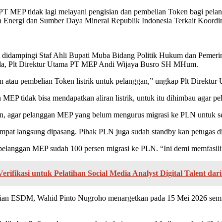
PT MEP tidak lagi melayani pengisian dan pembelian Token bagi pelan
Energi dan Sumber Daya Mineral Republik Indonesia Terkait Koordin
 didampingi Staf Ahli Bupati Muba Bidang Politik Hukum dan Pemeri
, Plt Direktur Utama PT MEP Andi Wijaya Busro SH MHum.
ian atau pembelian Token listrik untuk pelanggan,” ungkap Plt Dire
 MEP tidak bisa mendapatkan aliran listrik, untuk itu dihimbau agar 
 agar pelanggan MEP yang belum mengurus migrasi ke PLN untuk seg
tempat langsung dipasang. Pihak PLN juga sudah standby kan petugas 
rik pelanggan MEP sudah 100 persen migrasi ke PLN. “Ini demi memfasi
ifikasi untuk Pelatihan Social Media Analyst Digital Talent dar
erian ESDM, Wahid Pinto Nugroho menargetkan pada 15 Mei 2026 sem