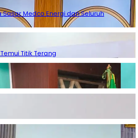
 Sasar Medco Energi dan Seluruh
mui Titik Terang