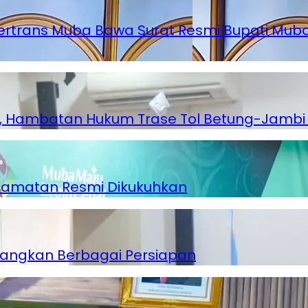
ertrans Muba Bawa Surat Resmi Bupati Muba
ambatan Hukum Trase Tol Betung-Jambi Te
ecamatan Resmi Dikukuhkan
tangkan Berbagai Persiapan