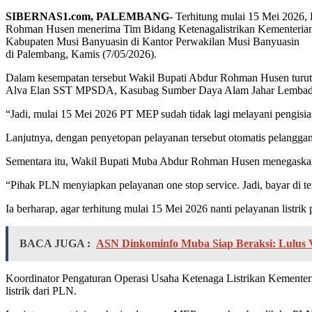
SIBERNAS1.com, PALEMBANG-
Terhitung mulai 15 Mei 2026, 
Rohman Husen menerima Tim Bidang Ketenagalistrikan Kementerian 
Kabupaten Musi Banyuasin di Kantor Perwakilan Musi Banyuasin
di Palembang, Kamis (7/05/2026).
Dalam kesempatan tersebut Wakil Bupati Abdur Rohman Husen turut
Alva Elan SST MPSDA, Kasubag Sumber Daya Alam Jahar Lembada
“Jadi, mulai 15 Mei 2026 PT MEP sudah tidak lagi melayani pengis
Lanjutnya, dengan penyetopan pelayanan tersebut otomatis pelanggan
Sementara itu, Wakil Bupati Muba Abdur Rohman Husen menegaskan,
“Pihak PLN menyiapkan pelayanan one stop service. Jadi, bayar di 
Ia berharap, agar terhitung mulai 15 Mei 2026 nanti pelayanan list
BACA JUGA :
ASN Dinkominfo Muba Siap Beraksi: Lulus Ver
Koordinator Pengaturan Operasi Usaha Ketenaga Listrikan Kement
listrik dari PLN.