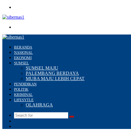
Menu
Search
for
BERANDA
NASIONAL
EKONOMI
SUMSEL
SUMSEL MAJU
PALEMBANG BERDAYA
MUBA MAJU LEBIH CEPAT
PENDIDIKAN
POLITIK
KRIMINAL
LIFESYTLE
OLAHRAGA
Search
Switch
for
skin
Sidebar