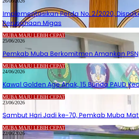
26/06/2026
Implementasikan Perda No. 2/2020, Disnak
Perusahaan Migas
MUBA MAJU LEBIH CEPAT
25/06/2026
Pemkab Muba Berkomitmen Amankan PSN, H
MUBA MAJU LEBIH CEPAT
24/06/2026
Kawal Golden Age Anak, 15 Bunda PAUD K
MUBA MAJU LEBIH CEPAT
23/06/2026
Sambut Hari Jadi ke-70, Pemkab Muba Ma
MUBA MAJU LEBIH CEPAT
22/06/2026