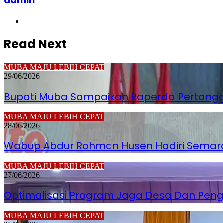
admin
Website
Read Next
MUBA MAJU LEBIH CEPAT
29/06/2026
Bupati Muba Sampaikan Raperda Pertanggu
MUBA MAJU LEBIH CEPAT
28/06/2026
Wabup Abdur Rohman Husen Hadiri Semara
MUBA MAJU LEBIH CEPAT
27/06/2026
Optimalisasi Program Jaga Desa Dan Pen
MUBA MAJU LEBIH CEPAT