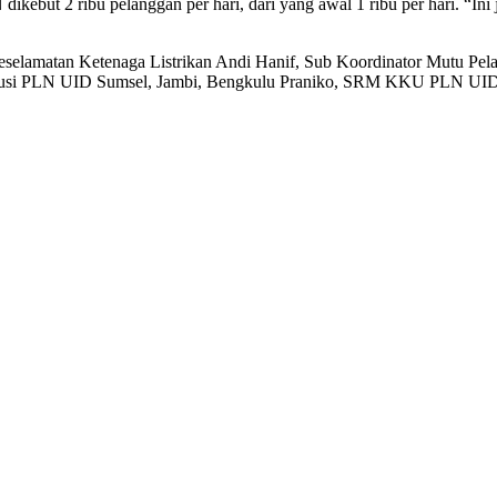
ikebut 2 ribu pelanggan per hari, dari yang awal 1 ribu per hari. “Ini
 Keselamatan Ketenaga Listrikan Andi Hanif, Sub Koordinator Mutu Pe
ibusi PLN UID Sumsel, Jambi, Bengkulu Praniko, SRM KKU PLN UID