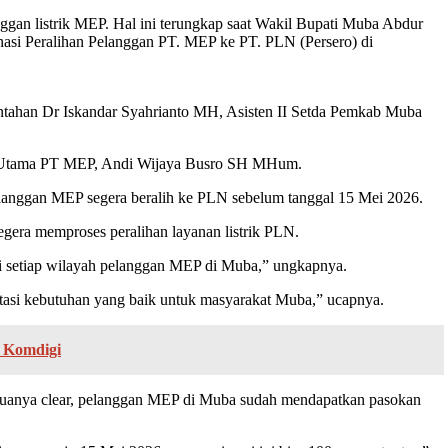
ggan listrik MEP. Hal ini terungkap saat Wakil Bupati Muba Abdur
asi Peralihan Pelanggan PT. MEP ke PT. PLN (Persero) di
ntahan Dr Iskandar Syahrianto MH, Asisten II Setda Pemkab Muba
ktur Utama PT MEP, Andi Wijaya Busro SH MHum.
pelanggan MEP segera beralih ke PLN sebelum tanggal 15 Mei 2026.
era memproses peralihan layanan listrik PLN.
di setiap wilayah pelanggan MEP di Muba,” ungkapnya.
litasi kebutuhan yang baik untuk masyarakat Muba,” ucapnya.
i Komdigi
uanya clear, pelanggan MEP di Muba sudah mendapatkan pasokan