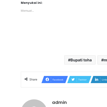
Menyukai ini:
Memuat...
Bupati toha
m
Share
Facebook
Twitter
Link
admin