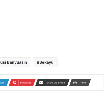
usi Banyuasin
Sekayu
edIn
Pinterest
Share via Email
Print