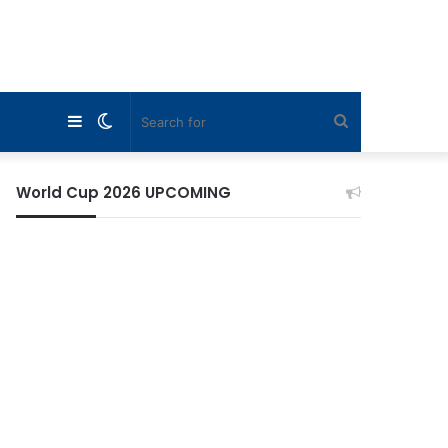
Sidebar
Switch
Search
skin
for
World Cup 2026 UPCOMING