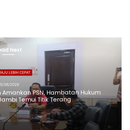
ead Next
AJU LEBIH CEPAT
5/06/2026
 Amankan PSN, Hambatan Hukum
Jambi Temui Titik Terang