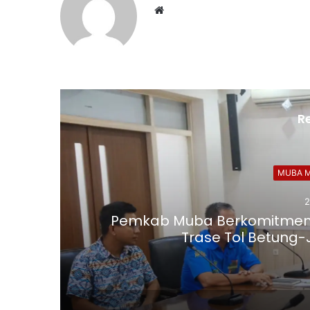
Website
R
MUBA M
2
wa
Pemkab Muba Berkomitmen
Trase Tol Betung-