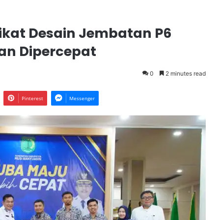
fikat Desain Jembatan P6
an Dipercepat
0
2 minutes read
Pinterest
Messenger