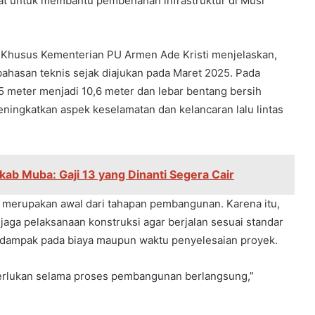
at untuk membantu pembenahan infrastruktur di Musi
Khusus Kementerian PU Armen Ade Kristi menjelaskan,
bahasan teknis sejak diajukan pada Maret 2025. Pada
8,5 meter menjadi 10,6 meter dan lebar bentang bersih
ningkatkan aspek keselamatan dan kelancaran lalu lintas
ab Muba: Gaji 13 yang Dinanti Segera Cair
 merupakan awal dari tahapan pembangunan. Karena itu,
jaga pelaksanaan konstruksi agar berjalan sesuai standar
erdampak pada biaya maupun waktu penyelesaian proyek.
erlukan selama proses pembangunan berlangsung,”