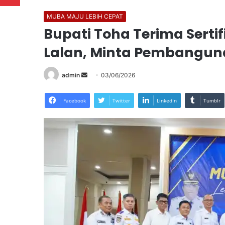
MUBA MAJU LEBIH CEPAT
Bupati Toha Terima Serti
Lalan, Minta Pembangun
Send
admin
03/06/2026
an
email
Facebook
Twitter
LinkedIn
Tumblr