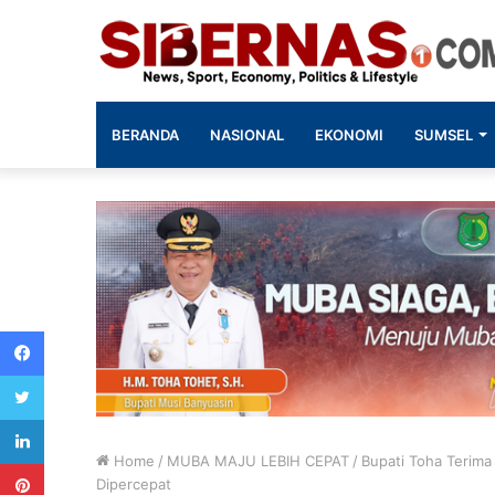
BERANDA
NASIONAL
EKONOMI
SUMSEL
Facebook
Twitter
LinkedIn
Home
/
MUBA MAJU LEBIH CEPAT
/
Bupati Toha Terima
Pinterest
Dipercepat