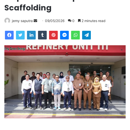
Scaffolding
Send
jemy saputra
09/05/2026
0
2 minutes read
an
email