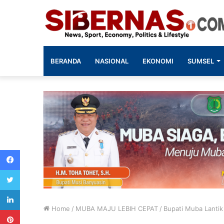
BERANDA
NASIONAL
EKONOMI
SUMSEL
Facebook
Twitter
LinkedIn
Home
/
MUBA MAJU LEBIH CEPAT
/
Bupati Muba Lanti
Pinterest