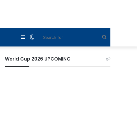
Sidebar
Switch
Search
skin
for
World Cup 2026 UPCOMING