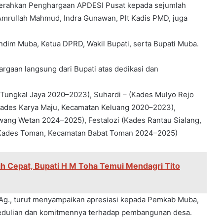
yerahkan Penghargaan APDESI Pusat kepada sejumlah
., Amrullah Mahmud, Indra Gunawan, Plt Kadis PMD, juga
dim Muba, Ketua DPRD, Wakil Bupati, serta Bupati Muba.
rgaan langsung dari Bupati atas dedikasi dan
 Tungkal Jaya 2020–2023), Suhardi – (Kades Mulyo Rejo
Kades Karya Maju, Kecamatan Keluang 2020–2023),
ang Wetan 2024–2025), Festalozi (Kades Rantau Sialang,
(Kades Toman, Kecamatan Babat Toman 2024–2025)
ih Cepat, Bupati H M Toha Temui Mendagri Tito
Ag., turut menyampaikan apresiasi kepada Pemkab Muba,
pedulian dan komitmennya terhadap pembangunan desa.