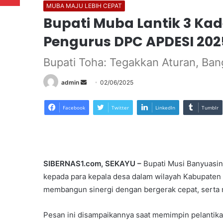
MUBA MAJU LEBIH CEPAT
Bupati Muba Lantik 3 Ka
Pengurus DPC APDESI 20
Bupati Toha: Tegakkan Aturan, Ban
Send
admin
02/06/2025
an
email
Facebook
Twitter
LinkedIn
Tumblr
SIBERNAS1.com, SEKAYU –
Bupati Musi Banyuasin
kepada para kepala desa dalam wilayah Kabupaten M
membangun sinergi dengan bergerak cepat, serta 
Pesan ini disampaikannya saat memimpin pelantik