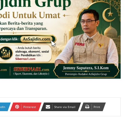
edIn
Pinterest
Share via Email
Print