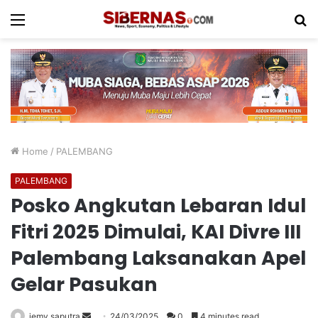
Menu
S
fo
Home
/
PALEMBANG
PALEMBANG
Posko Angkutan Lebaran Idul
Fitri 2025 Dimulai, KAI Divre III
Palembang Laksanakan Apel
Gelar Pasukan
Send
jemy saputra
24/03/2025
0
4 minutes read