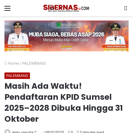
Menu
S
fo
Home
/
PALEMBANG
PALEMBANG
Masih Ada Waktu!
Pendaftaran KPID Sumsel
2025–2028 Dibuka Hingga 31
Oktober
Send
jemy saputra
08/10/2025
0
2 minutes read