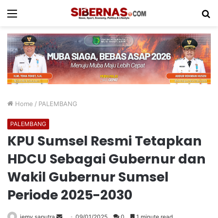
Menu
S
fo
Home
/
PALEMBANG
PALEMBANG
KPU Sumsel Resmi Tetapkan
HDCU Sebagai Gubernur dan
Wakil Gubernur Sumsel
Periode 2025-2030
Send
jemy saputra
09/01/2025
0
1 minute read