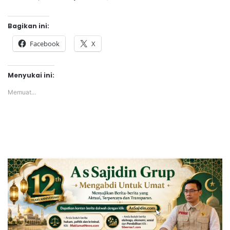
Bagikan ini:
Facebook
X
Menyukai ini:
Memuat...