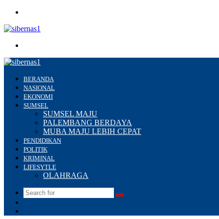
Menu
Search
for
BERANDA
NASIONAL
EKONOMI
SUMSEL
SUMSEL MAJU
PALEMBANG BERDAYA
MUBA MAJU LEBIH CEPAT
PENDIDIKAN
POLITIK
KRIMINAL
LIFESYTLE
OLAHRAGA
Search
Switch
for
skin
Sidebar