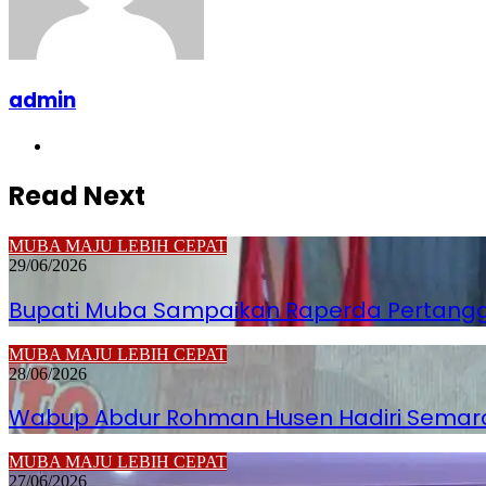
admin
Website
Read Next
MUBA MAJU LEBIH CEPAT
29/06/2026
Bupati Muba Sampaikan Raperda Pertanggu
MUBA MAJU LEBIH CEPAT
28/06/2026
Wabup Abdur Rohman Husen Hadiri Semara
MUBA MAJU LEBIH CEPAT
27/06/2026