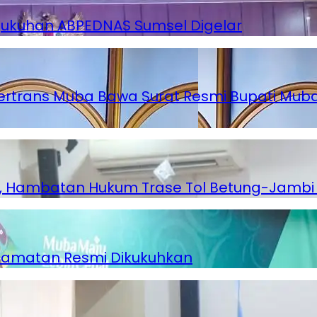
gukuhan ABPEDNAS Sumsel Digelar
ertrans Muba Bawa Surat Resmi Bupati Muba
ambatan Hukum Trase Tol Betung-Jambi Te
ecamatan Resmi Dikukuhkan