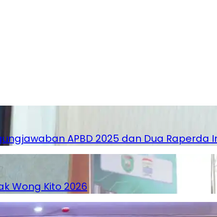
ngjawaban APBD 2025 dan Dua Raperda Insi
k Wong Kito 2026