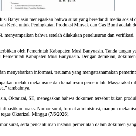
si Banyuasin menegaskan bahwa surat yang beredar di media sosial da
ah Kerja untuk Peningkatan Produksi Minyak dan Gas Bumi adalah d
i, menyampaikan bahwa setelah dilakukan penelusuran dan verifikasi,
iterbitkan oleh Pemerintah Kabupaten Musi Banyuasin. Tanda tangan 
smi Pemerintah Kabupaten Musi Banyuasin. Dengan demikian, dokumen t
dan menyebarkan informasi, terutama yang mengatasnamakan pemerint
paikan melalui mekanisme dan kanal resmi pemerintah. Masyarakat dih
ya,” tambahnya.
sin, Oktarizal, SE, menegaskan bahwa dokumen tersebut bukan pro
ut dipastikan hoaks. Nomor surat, format administrasi, maupun mekanis
tegas Oktarizal, Minggu (7/6/2026).
or surat, serta pencantuman instansi pemerintah dalam dokumen yang