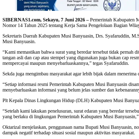
SIBERNAS1.com, Sekayu, 7 Juni 2026 –
Pemerintah Kabupaten Mu
Nomor 14 Tahun 2025 tentang Kerja Sama Pengelolaan Bagian Wilay
Sekretaris Daerah Kabupaten Musi Banyuasin, Drs. Syafaruddin, M.S
Musi Banyuasin.
“Kami memastikan bahwa surat yang beredar tersebut tidak pernah d
tangan asli dan cap atau stempel yang digunakan juga bukan cap re
mempercayai maupun menyebarluaskannya,” tegas Syafaruddin.
Sekda juga mengimbau masyarakat agar lebih bijak dalam menerima 
“Setiap informasi resmi Pemerintah Kabupaten Musi Banyuasin disam
menyebarluaskan informasi yang belum jelas sumber dan kebenarann
Plt Kepala Dinas Lingkungan Hidup (DLH) Kabupaten Musi Banyua
“Setelah kami lakukan penelusuran, surat edaran yang beredar terseb
yang berlaku di lingkungan Pemerintah Kabupaten Musi Banyuasin,” 
Oktarizal menjelaskan, penggunaan nama Bupati Musi Banyuasin, nom
dampak negatif terhadap situasi sosial maupun aktivitas masyarakat.