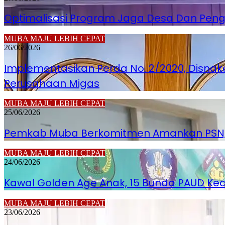
Optimalisasi Program Jaga Desa Dan Pen
MUBA MAJU LEBIH CEPAT
26/06/2026
Implementasikan Perda No. 2/2020, Disnak
Perusahaan Migas
MUBA MAJU LEBIH CEPAT
25/06/2026
Pemkab Muba Berkomitmen Amankan PSN, H
MUBA MAJU LEBIH CEPAT
24/06/2026
Kawal Golden Age Anak, 15 Bunda PAUD K
MUBA MAJU LEBIH CEPAT
23/06/2026