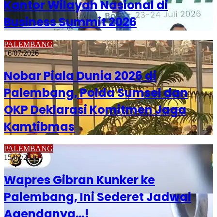
Kantor Wilayah Nasional di
Business Summit 2026
PALEMBANG
16/07/2026
Nobar Piala Dunia 2026 di
Palembang, Polda Sumsel dan
OKP Deklarasi Komitmen Jaga
Kamtibmas
PALEMBANG
15/07/2026
Wapres Gibran Kunker ke
Palembang, Ini Sederet Jadwal
Agendanya…!