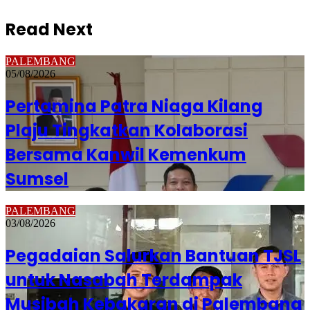
Read Next
PALEMBANG
05/08/2026
Pertamina Patra Niaga Kilang
Plaju Tingkatkan Kolaborasi
Bersama Kanwil Kemenkum
Sumsel
PALEMBANG
03/08/2026
Pegadaian Salurkan Bantuan TJSL
untuk Nasabah Terdampak
Musibah Kebakaran di Palembang