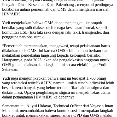
Penyakit Dinas Kesehatan Kota Palembang , menyoroti pentingnya
kolaborasi antara pemerintah dan OMS dalam mengatasi masalah
HIV/AIDS.
Yudi menjelaskan bahwa OMS dapat menjangkau kelompok
berisiko yang sulit diakses oleh tenaga kesehatan formal, seperti
komunitas LSL (laki-laki seks dengan laki-laki), transgender, dan
pengguna narkoba suntik.
“Pemerintah merencanakan, mengawasi, tetapi pelaksanaan harus
dilakukan oleh OMS. Ini karena OMS lebih mampu berbaur dan
melakukan pendekatan langsung kepada kelompok berisiko.
Harapannya, pada 2025, akan ada pengalokasian anggaran untuk
OMS guna melaksanakan kegiatan ini secara efektif,” ujar Yudi
Setiawan.
Yudi juga mengungkapkan bahwa saat ini terdapat 1.700 orang
yang terdeteksi terinfeksi HIV, namun jumlah tersebut diyakini lebih
besar karena banyak yang belum teridentifikasi akibat stigma dan
diskriminasi. Upaya penghilangan stigma ini menjadi fokus utama
dalam penanganan HIV/AIDS ke depannya.
Sementara itu, Aliyul Hidayat, Technical Officer dari Yayasan Intan
Maharani, menambahkan bahwa kontrak sosial merupakan langkah
konkret untuk meningkatkan sinergi antara OPD dan OMS melalui