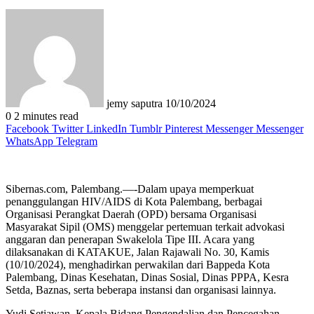
Send
an
email
jemy saputra
10/10/2024
0
2 minutes read
Facebook
Twitter
LinkedIn
Tumblr
Pinterest
Messenger
Messenger
WhatsApp
Telegram
Sibernas.com, Palembang.—-Dalam upaya memperkuat
penanggulangan HIV/AIDS di Kota Palembang, berbagai
Organisasi Perangkat Daerah (OPD) bersama Organisasi
Masyarakat Sipil (OMS) menggelar pertemuan terkait advokasi
anggaran dan penerapan Swakelola Tipe III. Acara yang
dilaksanakan di KATAKUE, Jalan Rajawali No. 30, Kamis
(10/10/2024), menghadirkan perwakilan dari Bappeda Kota
Palembang, Dinas Kesehatan, Dinas Sosial, Dinas PPPA, Kesra
Setda, Baznas, serta beberapa instansi dan organisasi lainnya.
Yudi Setiawan, Kepala Bidang Pengendalian dan Pencegahan