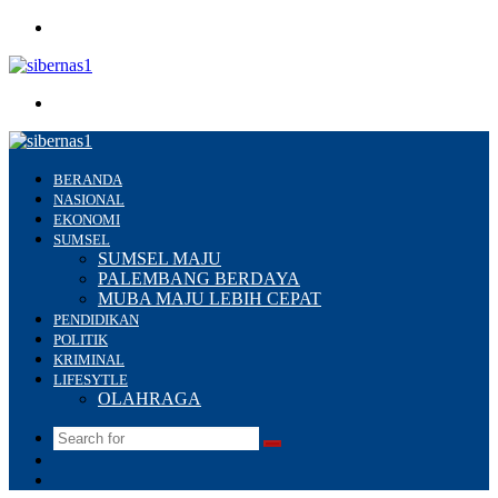
Menu
Search
for
BERANDA
NASIONAL
EKONOMI
SUMSEL
SUMSEL MAJU
PALEMBANG BERDAYA
MUBA MAJU LEBIH CEPAT
PENDIDIKAN
POLITIK
KRIMINAL
LIFESYTLE
OLAHRAGA
Search
Switch
for
skin
Sidebar