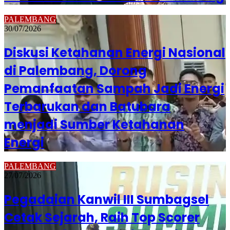
PALEMBANG
30/07/2026
Diskusi Ketahanan Energi Nasional
di Palembang, Dorong
Pemanfaatan Sampah Jadi Energi
Terbarukan dan Batubara
menjadi Sumber Ketahanan
Energi
PALEMBANG
27/07/2026
Pegadaian Kanwil III Sumbagsel
Cetak Sejarah, Raih Top Scorer