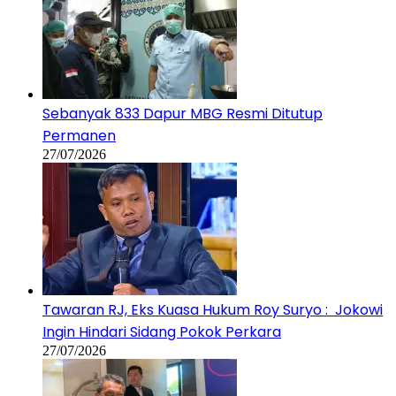
Sebanyak 833 Dapur MBG Resmi Ditutup
Permanen
27/07/2026
Tawaran RJ, Eks Kuasa Hukum Roy Suryo : Jokowi
Ingin Hindari Sidang Pokok Perkara
27/07/2026