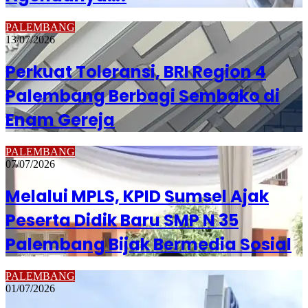
PALEMBANG
13/07/2026
Perkuat Toleransi, BRI Region 4
Palembang Berbagi Sembako di
Enam Gereja
PALEMBANG
07/07/2026
Melalui MPLS, KPID Sumsel Ajak
Peserta Didik Baru SMP N 35
Palembang Bijak Bermedia Sosial
PALEMBANG
01/07/2026