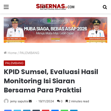
Menu
S
fo
Home
/
PALEMBANG
PALEMBANG
KPID Sumsel, Evaluasi Hasil
Monitoring Isi Siaran
Bersama Para Praktisi
Send
jemy saputra
19/11/2024
0
2 minutes read
an