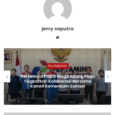
jemy saputra
Website
PALEMBANG
Pegadaian Salurkan Bantuan TJSL
untuk Nasabah Terdampak Musibah
Kebakaran di Palembang