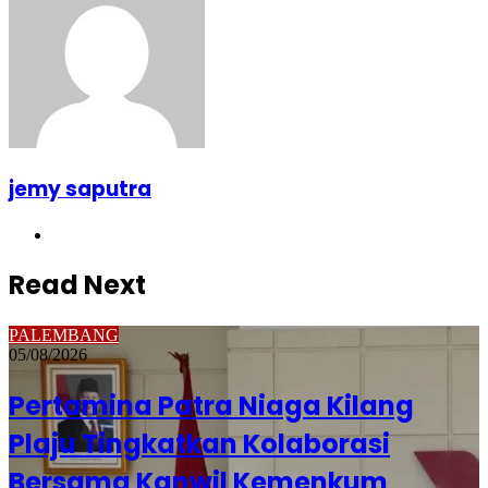
jemy saputra
Website
Read Next
PALEMBANG
05/08/2026
Pertamina Patra Niaga Kilang
Plaju Tingkatkan Kolaborasi
Bersama Kanwil Kemenkum