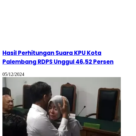
05/12/2024
Terseret Kasus PMI, Eks Wakil Walikota
Palembang Divonis 7 Tahun 6 Bulan…!
04/02/2026
Massa Dari YBH SSB Desak PJ Walikota