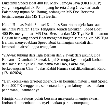
Diketahui Speed Boat 400 PK Merk Semoga Jaya (OKI PULP)
yang mengangkut 23 Penumpang beserta 2 org Crew dari arah
Palembang tujuan Sei Baung, sedangkan MS Doa Bersama
bergandengan dgn MS Tiga Berlian.
Kabid Humas Polda Sumsel Kombes Sunarto menjelaskan saat
melintasi Perairan Teluk Tenggirik, terjadi tubrukan. Speed Boat
400 PK menghindari MS Doa Bersama dan MS Tiga Berlian namun
Bagian belakang speed Boat mengenai bagian samping kiri MS Tiga
Berlian, menyebabkan Speed Boat kehilangan kendali dan
kemasukan air sehingga tenggelam.
“2 Awak Jukung dari Tiga Berlian dan 2 awak dari jukung Doa
Bersama. Ditambah 23 awak kapal Semoga Jaya menjadi korban
dan salah satunya MD atas nama Wu Hao, Laki-Laki,
berkebangsaan Cina, ” Jelas Kabid Humas saat dikonfirmasi, Rabu
(13/10/2024).
“Dari kecelakaan tersebut diperkirakan kerugian materi 1 unit Speed
Boat 400 PK tenggelam, sementara kerugian lainnya masih dalam
pendataan, ” tambahnya.
Hingga kini Petugas polair bersama masyarakat mengevakuasi
korban dan membantu menyelamatkan para penumpang.