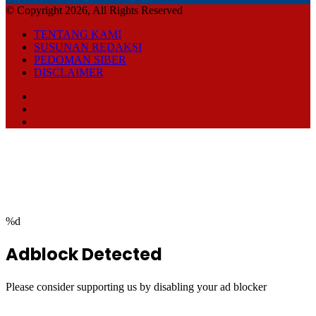
to
top
button
%d
Adblock Detected
Please consider supporting us by disabling your ad blocker