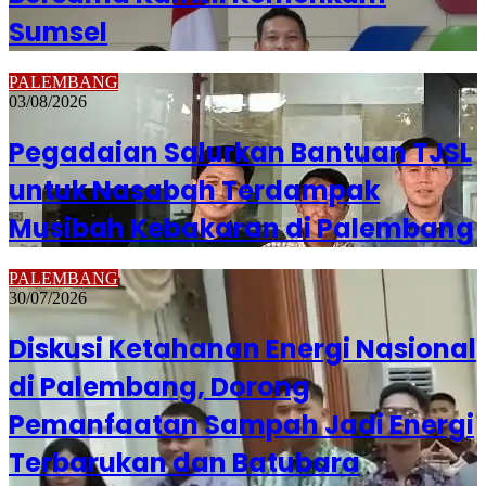
Sumsel
PALEMBANG
03/08/2026
Pegadaian Salurkan Bantuan TJSL
untuk Nasabah Terdampak
Musibah Kebakaran di Palembang
PALEMBANG
30/07/2026
Diskusi Ketahanan Energi Nasional
di Palembang, Dorong
Pemanfaatan Sampah Jadi Energi
Terbarukan dan Batubara