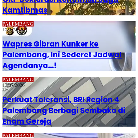
Kamtibmas
PALEMBANG
15/07/2026
Wapres Gibran Kunker ke
Palembang, Ini Sederet Jadwal
Agendanya…!
PALEMBANG
13/07/2026
Perkuat Toleransi, BRI Region 4
Palembang Berbagi Sembako di
Enam Gereja
PALEMBANG