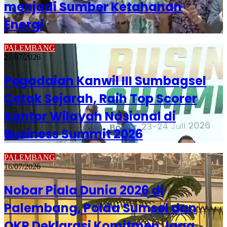
menjadi Sumber Ketahanan
Energi
PALEMBANG
27/07/2026
Pegadaian Kanwil III Sumbagsel
Cetak Sejarah, Raih Top Scorer
Kantor Wilayah Nasional di
Business Summit 2026
PALEMBANG
16/07/2026
Nobar Piala Dunia 2026 di
Palembang, Polda Sumsel dan
OKP Deklarasi Komitmen Jaga