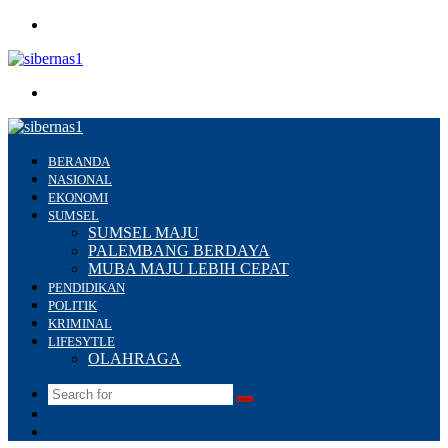
Menu
Search
for
BERANDA
NASIONAL
EKONOMI
SUMSEL
SUMSEL MAJU
PALEMBANG BERDAYA
MUBA MAJU LEBIH CEPAT
PENDIDIKAN
POLITIK
KRIMINAL
LIFESYTLE
OLAHRAGA
Search
Switch
for
skin
Sidebar