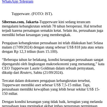
WhatsApp
Telegram
Tupperware. (FOTO: IST).
Sibernas.com, Jakarta-
Tupperware kini sedang terancam
mengalami kebangkrutan setelah 78 tahun beroperasi. Hal tersebut
terjadi karena persaingan semakin ketat. Selain itu, perusahaan juga
memiliki beban keuangan yang membengkak.
Pengajuan kebangkrutan perusahaan ini telah dilakukan hari Selasa
malam (17/09/2024) dengan utang sebesar US$ 818 juta atau setara
dengan Rp 12,3 triliun (kurs 15.100).
“Beberapa tahun ke belakang, kondisi keuangan perusahaan sangat
dipengaruhi oleh lingkungan makroekonomi yang menantang,” kata
CEO Tupperware Laurie Goldman dalam sebuah pernyataan,
dikutip dari
Reuters
, Sabtu (21/09/2024).
Tercatat dalam dokumen pengajuan kebangkrutan tersebut,
Tupperware memiliki aset sebesar US$ 7,5-15 miliar. Tapi,
perusahaan memiliki kewajiban yang lebih besar sekitar US$ 15-
150 miliar.
Dengan kondisi keuangan yang tidak baik, kerugian yang melanda
perusahaan juga meningkat akibat imbas penurunan permintaan