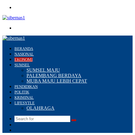
Menu
Search
for
BERANDA
NASIONAL
EKONOMI
SUMSEL
SUMSEL MAJU
PALEMBANG BERDAYA
MUBA MAJU LEBIH CEPAT
PENDIDIKAN
POLITIK
KRIMINAL
LIFESYTLE
OLAHRAGA
Search
Switch
for
skin
Sidebar