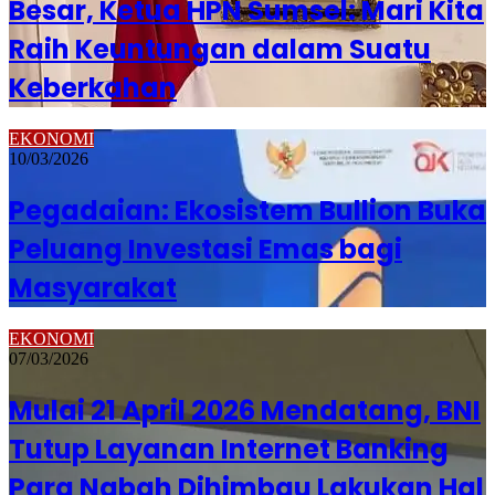
Besar, Ketua HPN Sumsel: Mari Kita
Raih Keuntungan dalam Suatu
Keberkahan
EKONOMI
10/03/2026
Pegadaian: Ekosistem Bullion Buka
Peluang Investasi Emas bagi
Masyarakat
EKONOMI
07/03/2026
Mulai 21 April 2026 Mendatang, BNI
Tutup Layanan Internet Banking
Para Nabah Dihimbau Lakukan Hal