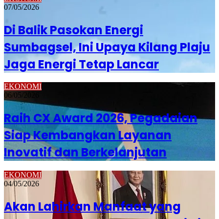
07/05/2026
Di Balik Pasokan Energi
Sumbagsel, Ini Upaya Kilang Plaju
Jaga Energi Tetap Lancar
EKONOMI
06/05/2026
Raih CX Award 2026, Pegadaian
Siap Kembangkan Layanan
Inovatif dan Berkelanjutan
EKONOMI
04/05/2026
Akan Lahirkan Manfaat yang