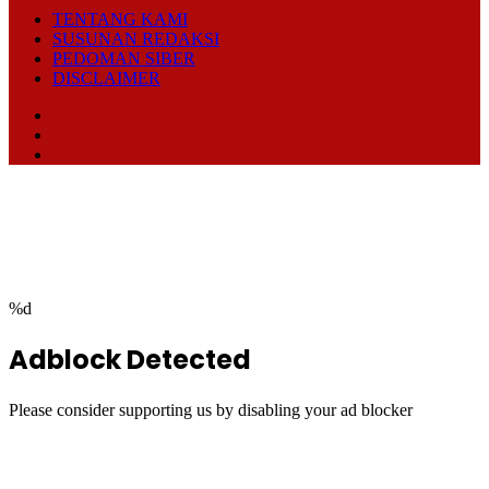
Facebook
Twitter
WhatsApp
Telegram
Back
to
top
button
%d
Adblock Detected
Please consider supporting us by disabling your ad blocker