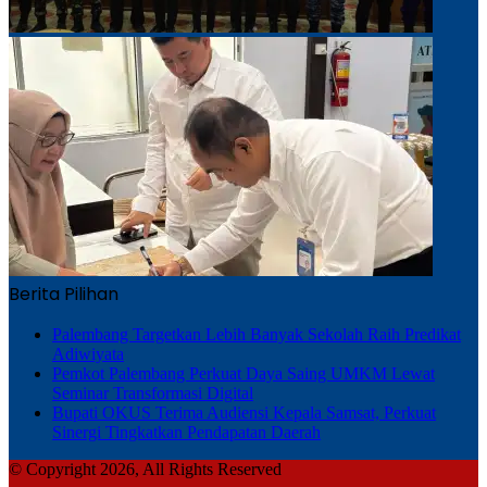
Berita Pilihan
Palembang Targetkan Lebih Banyak Sekolah Raih Predikat
Adiwiyata
Pemkot Palembang Perkuat Daya Saing UMKM Lewat
Seminar Transformasi Digital
Bupati OKUS Terima Audiensi Kepala Samsat, Perkuat
Sinergi Tingkatkan Pendapatan Daerah
© Copyright 2026, All Rights Reserved
TENTANG KAMI
SUSUNAN REDAKSI
PEDOMAN SIBER
DISCLAIMER
Facebook
TikTok
RSS