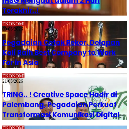
IHSG Menguat dalam 2 Hari
Terakhir..!
EKONOMI
09/06/2026
Pegadaian Cetak Rekor, Delapan
Kali Raih Best Company to Work
For in Asia
EKONOMI
21/05/2026
TRING.. ! Creative Space Hadir di
Palembang, Pegadaian Perkuat
Transformasi Komunikasi Digital
EKONOMI