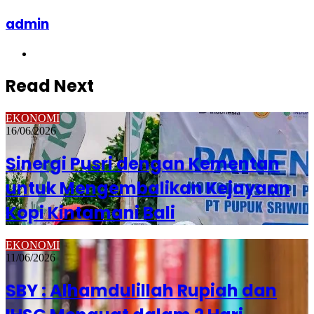
admin
Website
Read Next
EKONOMI
16/06/2026
Sinergi Pusri dengan Kementan
untuk Mengembalikan Kejayaan
Kopi Kintamani Bali
EKONOMI
11/06/2026
SBY : Alhamdulillah Rupiah dan