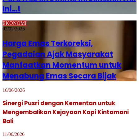
Ini…!
EKONOMI
02/02/2026
Harga Emas Terkoreksi,
Pegadaian Ajak Masyarakat
Manfaatkan Momentum untuk
Menabung Emas Secara Bijak
16/06/2026
Sinergi Pusri dengan Kementan untuk
Mengembalikan Kejayaan Kopi Kintamani
Bali
11/06/2026