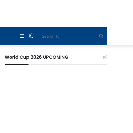
Sidebar
Switch
Search
skin
for
World Cup 2026 UPCOMING