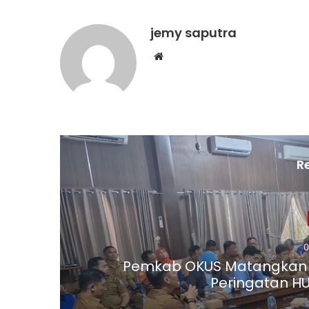
jemy saputra
Website
R
0
h,
Pemkab OKUS Matangkan 
Peringatan HU