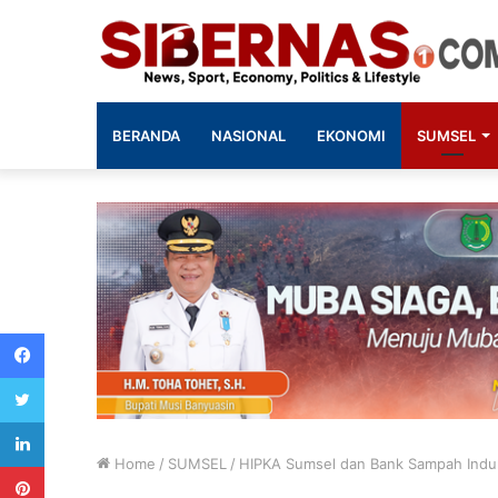
BERANDA
NASIONAL
EKONOMI
SUMSEL
Facebook
Twitter
LinkedIn
Home
/
SUMSEL
/
HIPKA Sumsel dan Bank Sampah Induk
Pinterest