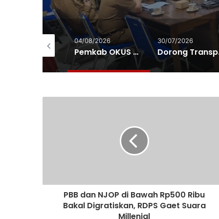
/08/2026
04/08/2026
30/07/2026
Rakor Penanggulangan Kemiskinan dan Program 3 juta Rumah, Pemkab OKUS Perkuat Kolaborasi Dengan Pemprov Sumsel
Pemkab OKUS Matangkan Persiapan Pawai Pembangunan Peringatan HUT RI ke-81 Tahu 2026
Dorong Transpa
PBB dan NJOP di Bawah Rp500 Ribu
Bakal Digratiskan, RDPS Gaet Suara
Millenial