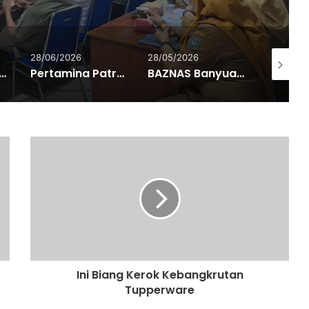
28/06/2026
28/05/2026
26/05/20
ransi Anggaran, BPN Merangin dan BRI Bangko Teken PKS Penerbitan KKP
Pertamina Patra Niaga Kilang Plaju Perkuat Nilai AKHLAK dan Etos Kerja di Tahun Baru Islam 1448 H
BAZNAS Banyuasin Salurkan Daging Kurban kepada 360 Penerima Manfaat melalui Program Kurban Berkah Berdayakan Desa
Ini Biang Kerok Kebangkrutan
Tupperware