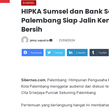
SUMSEL
HIPKA Sumsel dan Bank 
Palembang Siap Jalin K
Bersih
Send
jemy saputra
21/09/2024
an
email
Facebook
Twitter
LinkedIn
Tumblr
Sibernas.com
, Palembang –Himpunan Pengusaha 
Kota Palembang menggelar audiensi dan diskusi te
Cita Sriwijaya Puncak Sekuning Palembang.
Pertemuan yang berlangsung hangat ini membahas