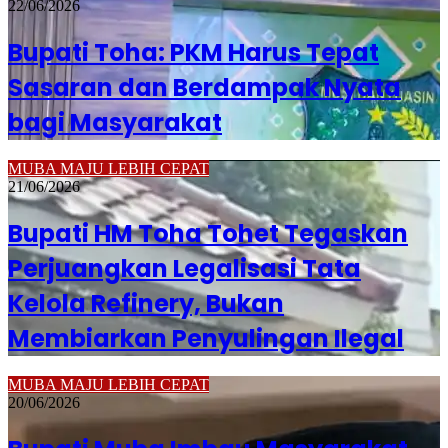
22/06/2026
Bupati Toha: PKM Harus Tepat
Sasaran dan Berdampak Nyata
bagi Masyarakat
MUBA MAJU LEBIH CEPAT
21/06/2026
Bupati HM Toha Tohet Tegaskan
Perjuangkan Legalisasi Tata
Kelola Refinery, Bukan
Membiarkan Penyulingan Ilegal
MUBA MAJU LEBIH CEPAT
20/06/2026