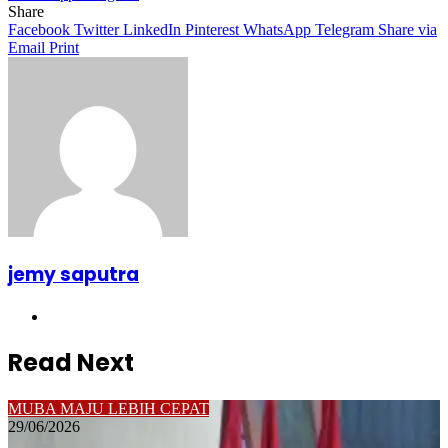
Share
Facebook
Twitter
LinkedIn
Pinterest
WhatsApp
Telegram
Share via
Email
Print
jemy saputra
Website
Read Next
MUBA MAJU LEBIH CEPAT
29/06/2026