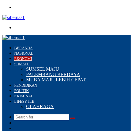
Menu
Search
for
BERANDA
NASIONAL
EKONOMI
SUMSEL
SUMSEL MAJU
PALEMBANG BERDAYA
MUBA MAJU LEBIH CEPAT
PENDIDIKAN
POLITIK
KRIMINAL
LIFESYTLE
OLAHRAGA
Search
Switch
for
skin
Sidebar