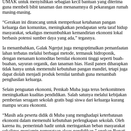
UMAK untuk menyisihkan sebagian kecil bantuan yang diterima
guna membeli bibit tanaman dan menanamnya di pekarangan rumah
masing-masing.
“Gerakan ini dirancang untuk memperkuat ketahanan pangan
keluarga dan komunitas, meningkatkan pendapatan serta taraf hidup
masyarakat, sekaligus menumbuhkan kemandirian ekonomi lokal
berbasis potensi sumber daya yang ada,” tegasnya.
Ia menambahkan, Galak Ngerjut juga mengoptimalkan pemanfaatan
lahan terbatas melalui berbagai metode, termasuk hidroponik,
dengan menanam komoditas bernilai ekonomi tinggi seperti buah-
buahan, sayuran organik, dan tanaman hias. Hasil panen diharapkan
tidak hanya untuk memenuhi kebutuhan pangan mandiri, tetapi juga
dapat diolah menjadi produk bernilai tambah guna menambah
penghasilan keluarga.
Selain penguatan ekonomi, Pemkab Muba juga terus berkomitmen
meningkatkan kualitas pendidikan. Salah satunya melalui kebijakan
pemberian seragam sekolah gratis bagi siswa dari keluarga kurang
mampu secara ekonomi.
“Masih ada peserta didik di Muba yang menghadapi keterbatasan
ekonomi dalam memenuhi kebutuhan perlengkapan sekolah. Oleh
karena itu, pemerintah hadir untuk meringankan beban masyarakat
sekaligus menjamin pemerataan akses pendidikan,” ungkap Bupati.