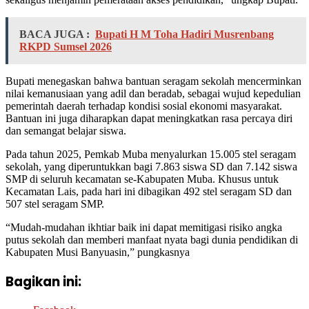
BACA JUGA :
Bupati H M Toha Hadiri Musrenbang
RKPD Sumsel 2026
Bupati menegaskan bahwa bantuan seragam sekolah mencerminkan
nilai kemanusiaan yang adil dan beradab, sebagai wujud kepedulian
pemerintah daerah terhadap kondisi sosial ekonomi masyarakat.
Bantuan ini juga diharapkan dapat meningkatkan rasa percaya diri
dan semangat belajar siswa.
Pada tahun 2025, Pemkab Muba menyalurkan 15.005 stel seragam
sekolah, yang diperuntukkan bagi 7.863 siswa SD dan 7.142 siswa
SMP di seluruh kecamatan se-Kabupaten Muba. Khusus untuk
Kecamatan Lais, pada hari ini dibagikan 492 stel seragam SD dan
507 stel seragam SMP.
“Mudah-mudahan ikhtiar baik ini dapat memitigasi risiko angka
putus sekolah dan memberi manfaat nyata bagi dunia pendidikan di
Kabupaten Musi Banyuasin,” pungkasnya
Bagikan ini: