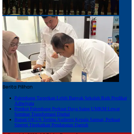
Berita Pilihan
Palembang Targetkan Lebih Banyak Sekolah Raih Predikat
Adiwiyata
Pemkot Palembang Perkuat Daya Saing UMKM Lewat
Seminar Transformasi Digital
Bupati OKUS Terima Audiensi Kepala Samsat, Perkuat
Sinergi Tingkatkan Pendapatan Daerah