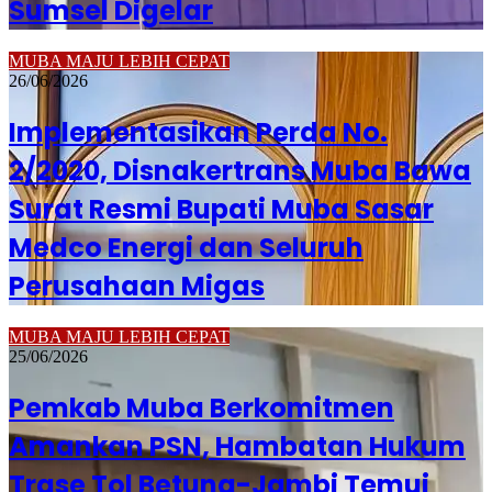
Sumsel Digelar
MUBA MAJU LEBIH CEPAT
26/06/2026
Implementasikan Perda No.
2/2020, Disnakertrans Muba Bawa
Surat Resmi Bupati Muba Sasar
Medco Energi dan Seluruh
Perusahaan Migas
MUBA MAJU LEBIH CEPAT
25/06/2026
Pemkab Muba Berkomitmen
Amankan PSN, Hambatan Hukum
Trase Tol Betung-Jambi Temui