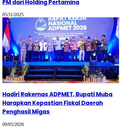
PM dari Holding Pertamina
05/11/2025
Hadiri Rakernas ADPMET, Bupati Muba
Harapkan Kepastian Fiskal Daerah
Penghasil Migas
09/05/2026