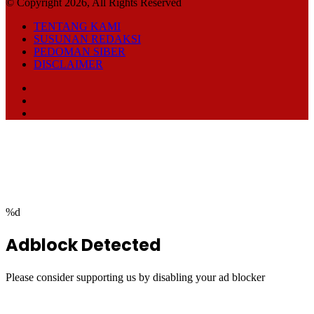
© Copyright 2026, All Rights Reserved
TENTANG KAMI
SUSUNAN REDAKSI
PEDOMAN SIBER
DISCLAIMER
Facebook
TikTok
RSS
Facebook
Twitter
WhatsApp
Telegram
Back
to
top
button
%d
Adblock Detected
Please consider supporting us by disabling your ad blocker