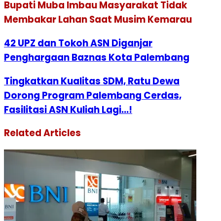
Bupati Muba Imbau Masyarakat Tidak
Membakar Lahan Saat Musim Kemarau
42 UPZ dan Tokoh ASN Diganjar
Penghargaan Baznas Kota Palembang
Tingkatkan Kualitas SDM, Ratu Dewa
Dorong Program Palembang Cerdas,
Fasilitasi ASN Kuliah Lagi...!
Related Articles