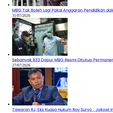
MBG Tak Boleh Lagi Pakai Anggaran Pendidikan d
31/07/2026
Sebanyak 833 Dapur MBG Resmi Ditutup Permane
27/07/2026
Tawaran RJ, Eks Kuasa Hukum Roy Suryo : Jokowi In