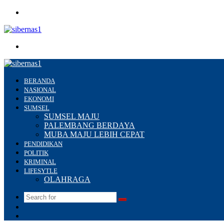
Menu
Search
for
BERANDA
NASIONAL
EKONOMI
SUMSEL
SUMSEL MAJU
PALEMBANG BERDAYA
MUBA MAJU LEBIH CEPAT
PENDIDIKAN
POLITIK
KRIMINAL
LIFESYTLE
OLAHRAGA
Search
Switch
for
skin
Sidebar