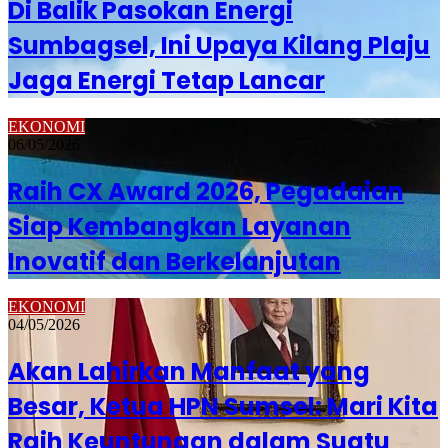
Di Balik Pasokan Energi
Sumbagsel, Ini Upaya Kilang Plaju
Jaga Energi Tetap Lancar
EKONOMI
06/05/2026
Raih CX Award 2026, Pegadaian
Siap Kembangkan Layanan
Inovatif dan Berkelanjutan
EKONOMI
04/05/2026
Akan Lahirkan Manfaat yang
Besar, Ketua HPN Sumsel: Mari Kita
Raih Keuntungan dalam Suatu