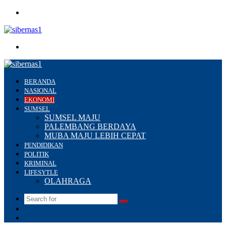
Menu
Search
for
BERANDA
NASIONAL
EKONOMI
SUMSEL
SUMSEL MAJU
PALEMBANG BERDAYA
MUBA MAJU LEBIH CEPAT
PENDIDIKAN
POLITIK
KRIMINAL
LIFESYTLE
OLAHRAGA
Search
Switch
for
skin
Sidebar