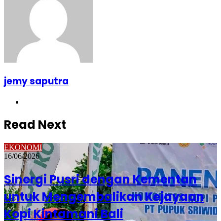
jemy saputra
Website
Read Next
EKONOMI
16/06/2026
Sinergi Pusri dengan Kementan
untuk Mengembalikan Kejayaan
Kopi Kintamani Bali