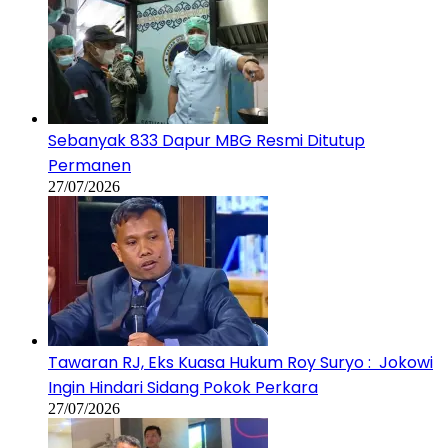
Sebanyak 833 Dapur MBG Resmi Ditutup
Permanen
27/07/2026
Tawaran RJ, Eks Kuasa Hukum Roy Suryo : Jokowi
Ingin Hindari Sidang Pokok Perkara
27/07/2026