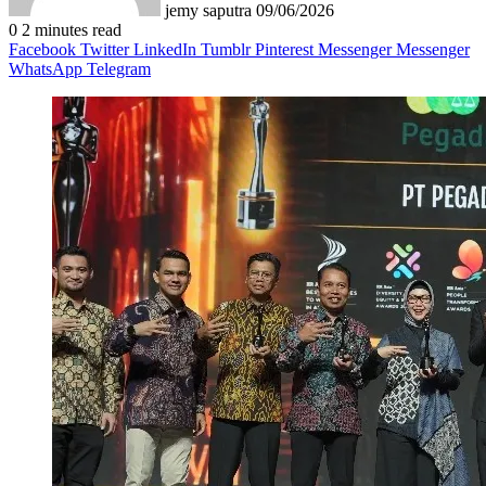
jemy saputra
09/06/2026
0
2 minutes read
Facebook
Twitter
LinkedIn
Tumblr
Pinterest
Messenger
Messenger
WhatsApp
Telegram