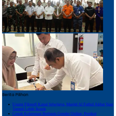
Berita Pilihan
Usung Filosofi Kapal Sriwijaya, Masjid Al Fathul Akbar Siap
Tampil Lebih Ikonik
Cegah Kekerasan Berbasis Gender Online, Pemkot