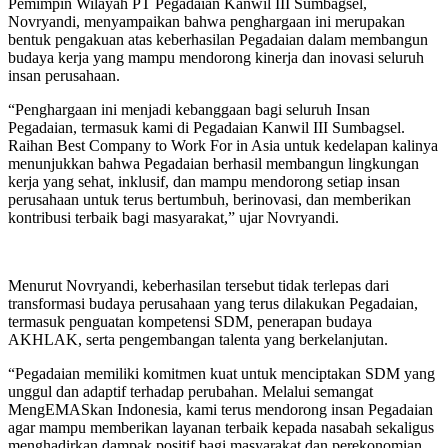
Pemimpin Wilayah PT Pegadaian Kanwil III Sumbagsel,
Novryandi, menyampaikan bahwa penghargaan ini merupakan
bentuk pengakuan atas keberhasilan Pegadaian dalam membangun
budaya kerja yang mampu mendorong kinerja dan inovasi seluruh
insan perusahaan.
“Penghargaan ini menjadi kebanggaan bagi seluruh Insan
Pegadaian, termasuk kami di Pegadaian Kanwil III Sumbagsel.
Raihan Best Company to Work For in Asia untuk kedelapan kalinya
menunjukkan bahwa Pegadaian berhasil membangun lingkungan
kerja yang sehat, inklusif, dan mampu mendorong setiap insan
perusahaan untuk terus bertumbuh, berinovasi, dan memberikan
kontribusi terbaik bagi masyarakat,” ujar Novryandi.
Menurut Novryandi, keberhasilan tersebut tidak terlepas dari
transformasi budaya perusahaan yang terus dilakukan Pegadaian,
termasuk penguatan kompetensi SDM, penerapan budaya
AKHLAK, serta pengembangan talenta yang berkelanjutan.
“Pegadaian memiliki komitmen kuat untuk menciptakan SDM yang
unggul dan adaptif terhadap perubahan. Melalui semangat
MengEMASkan Indonesia, kami terus mendorong insan Pegadaian
agar mampu memberikan layanan terbaik kepada nasabah sekaligus
menghadirkan dampak positif bagi masyarakat dan perekonomian