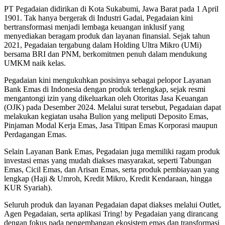
PT Pegadaian didirikan di Kota Sukabumi, Jawa Barat pada 1 April
1901. Tak hanya bergerak di Industri Gadai, Pegadaian kini
bertransformasi menjadi lembaga keuangan inklusif yang
menyediakan beragam produk dan layanan finansial. Sejak tahun
2021, Pegadaian tergabung dalam Holding Ultra Mikro (UMi)
bersama BRI dan PNM, berkomitmen penuh dalam mendukung
UMKM naik kelas.
Pegadaian kini mengukuhkan posisinya sebagai pelopor Layanan
Bank Emas di Indonesia dengan produk terlengkap, sejak resmi
mengantongi izin yang dikeluarkan oleh Otoritas Jasa Keuangan
(OJK) pada Desember 2024. Melalui surat tersebut, Pegadaian dapat
melakukan kegiatan usaha Bulion yang meliputi Deposito Emas,
Pinjaman Modal Kerja Emas, Jasa Titipan Emas Korporasi maupun
Perdagangan Emas.
Selain Layanan Bank Emas, Pegadaian juga memiliki ragam produk
investasi emas yang mudah diakses masyarakat, seperti Tabungan
Emas, Cicil Emas, dan Arisan Emas, serta produk pembiayaan yang
lengkap (Haji & Umroh, Kredit Mikro, Kredit Kendaraan, hingga
KUR Syariah).
Seluruh produk dan layanan Pegadaian dapat diakses melalui Outlet,
Agen Pegadaian, serta aplikasi Tring! by Pegadaian yang dirancang
dengan fokus pada pengembangan ekosistem emas dan transformasi