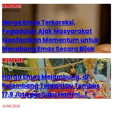
EKONOMI
02/02/2026
Harga Emas Terkoreksi,
Pegadaian Ajak Masyarakat
Manfaatkan Momentum untuk
Menabung Emas Secara Bijak
LIFESYTLE
30/01/2026
Harga Emas Melambung, di
Palembang Terpantau Tembus
17,9 Juta per Suku Hari Ini…!
16/06/2026