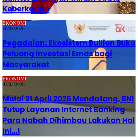
Keberkahan
EKONOMI
10/03/2026
Pegadaian: Ekosistem Bullion Buka
Peluang Investasi Emas bagi
Masyarakat
EKONOMI
07/03/2026
Mulai 21 April 2026 Mendatang, BNI
Tutup Layanan Internet Banking
Para Nabah Dihimbau Lakukan Hal
Ini…!