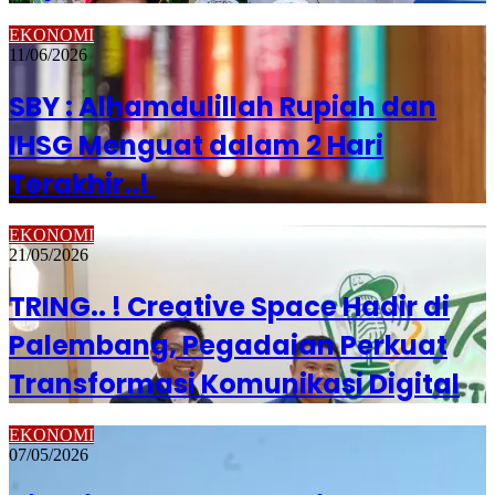
EKONOMI
11/06/2026
SBY : Alhamdulillah Rupiah dan
IHSG Menguat dalam 2 Hari
Terakhir..!
EKONOMI
21/05/2026
TRING.. ! Creative Space Hadir di
Palembang, Pegadaian Perkuat
Transformasi Komunikasi Digital
EKONOMI
07/05/2026