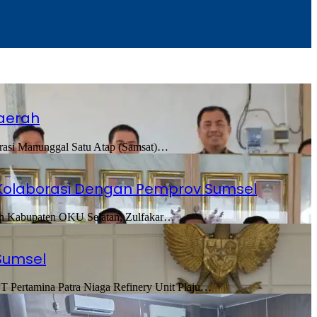
Daerah
rasi Manunggal Satu Atap (Samsat)…
Kolaborasi Dengan Pemprov Sumsel
ah Kabupaten OKU Selatan, Zulfakar…
Sumsel
T Pertamina Patra Niaga Refinery Unit Plaju…