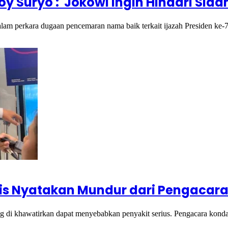
y Suryo : Jokowi Ingin Hindari Sida
 dalam perkara dugaan pencemaran nama baik terkait ijazah Presiden k
is Nyatakan Mundur dari Pengacara
g di khawatirkan dapat menyebabkan penyakit serius. Pengacara k