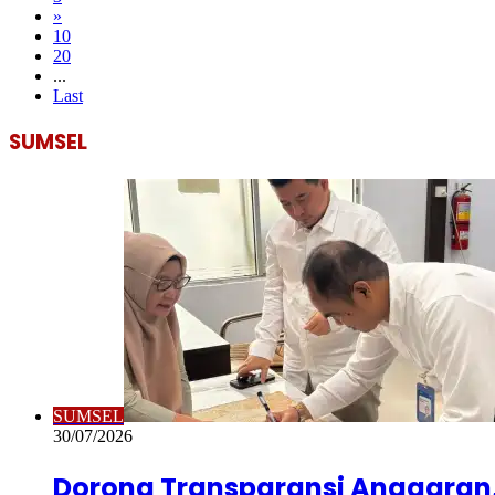
»
10
20
...
Last
SUMSEL
SUMSEL
30/07/2026
Dorong Transparansi Anggaran,