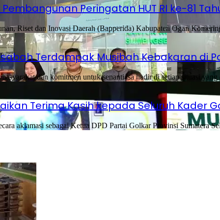
Pembangunan Peringatan HUT RI ke-81 Tah
, Riset dan Inovasi Daerah (Bapperida) Kabupaten Ogan Komering 
Nasabah Terdampak Musibah Kebakaran di 
syarakat dan komitmen untuk senantiasa hadir di setiap situasi yang
mpaikan Terima Kasih kepada Seluruh Kader G
a aklamasi sebagai Ketua DPD Partai Golkar Provinsi Sumatera S