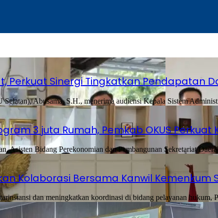
t, Perkuat Sinergi Tingkatkan Pendapatan 
latan), Abusama, S.H., menerima audiensi Kepala Sistem Administ
ogram 3 juta Rumah, Pemkab OKUS Perkuat 
n, Asisten Bidang Perekonomian dan Pembangunan Sekretariat Daer
atkan Kolaborasi Bersama Kanwil Kemenkum 
instansi dan meningkatkan koordinasi di bidang pelayanan hukum, P