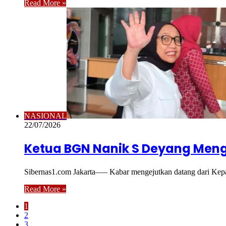
Read More »
NASIONAL
22/07/2026
Ketua BGN Nanik S Deyang Mengu
Sibernas1.com Jakarta—– Kabar mengejutkan datang dari Ke
Read More »
1
2
3