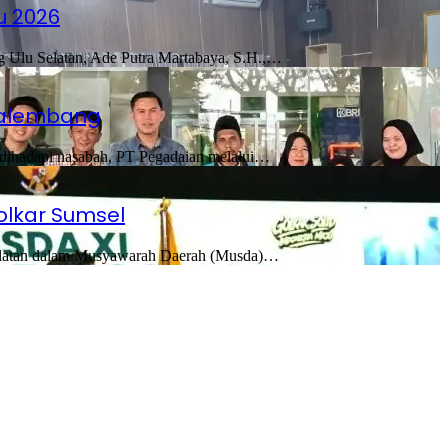
u 2026
Ulu Selatan, Ade Putra Martabaya, S.H.,…
Palembang
 dihadapi nasabah, PT Pegadaian melalui…
olkar Sumsel
elatan dalam Musyawarah Daerah (Musda)…