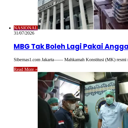
NASIONAL
31/07/2026
MBG Tak Boleh Lagi Pakai Angg
Sibernas1.com Jakarta—— Mahkamah Konstitusi (MK) resmi m
Read More »