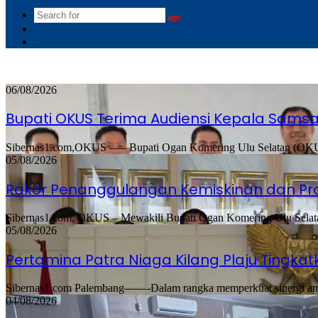
Search
Switch
for
skin
Sidebar
06/08/2026
Bupati OKUS Terima Audiensi Kepala Samsa
Sibernas1.com,OKUS —– Bupati Ogan Komering Ulu Selatan (OKU Se
05/08/2026
Rakor Penanggulangan Kemiskinan dan Pr
Sibernas1.com, OKUS – Mewakili Bupati Ogan Komering Ulu Selata
05/08/2026
Pertamina Patra Niaga Kilang Plaju Tingk
Sibernas1.com Palembang——-Dalam rangka memperkuat sinergi antar
04/08/2026