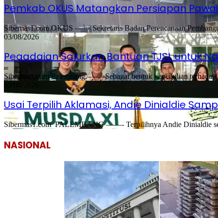
Pemkab OKUS Matangkan Persiapan Pawai 
Sibernas1.com,OKUS —— Sekretaris Badan Perencanaan Pembangunan
03/08/2026
Pegadaian Salurkan Bantuan TJSL untuk 
Sibernas1.com Palembang.——-Sebagai bentuk kepedulian terhadap ma
03/08/2026
Usai Terpilih Aklamasi, Andie Dinialdie Sa
Sibermas1.com PALEMBANG ——- Terpilihnya Andie Dinialdie secar
NASIONAL