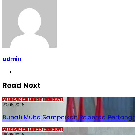
admin
Website
Read Next
MUBA MAJU LEBIH CEPAT
29/06/2026
Bupati Muba Sampaikan Raperda Pertanggu
MUBA MAJU LEBIH CEPAT
28/06/2026