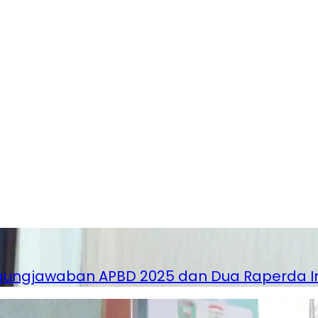
ngjawaban APBD 2025 dan Dua Raperda Insi