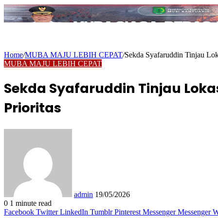
Home
/
MUBA MAJU LEBIH CEPAT
/
Sekda Syafaruddin Tinjau Lok
MUBA MAJU LEBIH CEPAT
Sekda Syafaruddin Tinjau Loka
Prioritas
Send
an
email
admin
19/05/2026
0
1 minute read
Facebook
Twitter
LinkedIn
Tumblr
Pinterest
Messenger
Messenger
W