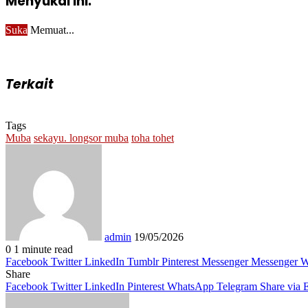
Menyukai ini:
Suka
Memuat...
Terkait
Tags
Muba
sekayu. longsor muba
toha tohet
Send
an
email
admin
19/05/2026
0
1 minute read
Facebook
Twitter
LinkedIn
Tumblr
Pinterest
Messenger
Messenger
W
Share
Facebook
Twitter
LinkedIn
Pinterest
WhatsApp
Telegram
Share via 