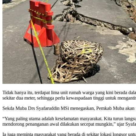
Tidak hanya itu, terdapat lima unit rumah warga yang kini berada dal
sekitar dua meter, sehingga perlu kewaspadaan tinggi untuk mengantis
Sekda Muba Drs Syafaruddin MSi menegaskan, Pemkab Muba akan me
“Yang paling utama adalah keselamatan masyarakat. Kita turun langs
mendorong penanganan awal dilakukan secepat mungkin,” ujar Syafa
Ia juga meminta masyarakat yang berada di sekitar lokasi longsor un