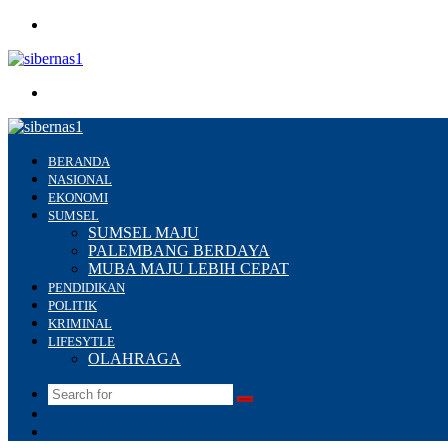
Menu
Search
for
BERANDA
NASIONAL
EKONOMI
SUMSEL
SUMSEL MAJU
PALEMBANG BERDAYA
MUBA MAJU LEBIH CEPAT
PENDIDIKAN
POLITIK
KRIMINAL
LIFESYTLE
OLAHRAGA
Search
Switch
for
skin
Sidebar