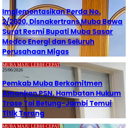
Implementasikan Perda No.
2/2020, Disnakertrans Muba Bawa
Surat Resmi Bupati Muba Sasar
Medco Energi dan Seluruh
Perusahaan Migas
MUBA MAJU LEBIH CEPAT
25/06/2026
Pemkab Muba Berkomitmen
Amankan PSN, Hambatan Hukum
Trase Tol Betung-Jambi Temui
Titik Terang
MUBA MAJU LEBIH CEPAT