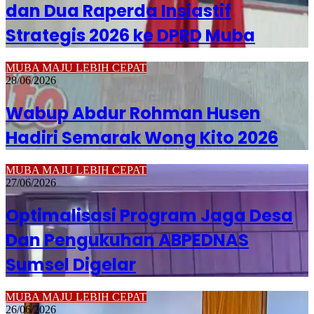
dan Dua Raperda Insiastif
Strategis 2026 ke DPRD Muba
MUBA MAJU LEBIH CEPAT
28/06/2026
Wabup Abdur Rohman Husen
Hadiri Semarak Wong Kito 2026
MUBA MAJU LEBIH CEPAT
27/06/2026
Optimalisasi Program Jaga Desa
Dan Pengukuhan ABPEDNAS
Sumsel Digelar
MUBA MAJU LEBIH CEPAT
26/06/2026