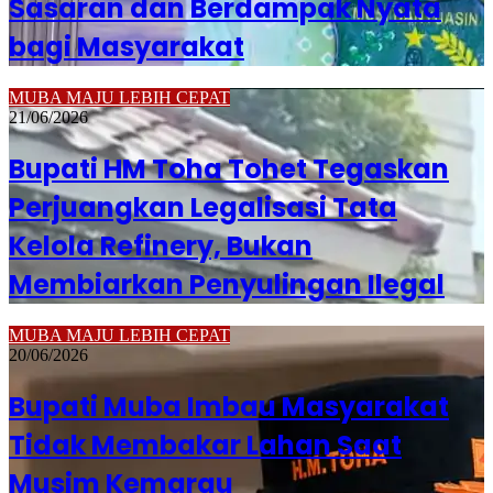
Sasaran dan Berdampak Nyata
bagi Masyarakat
MUBA MAJU LEBIH CEPAT
21/06/2026
Bupati HM Toha Tohet Tegaskan
Perjuangkan Legalisasi Tata
Kelola Refinery, Bukan
Membiarkan Penyulingan Ilegal
MUBA MAJU LEBIH CEPAT
20/06/2026
Bupati Muba Imbau Masyarakat
Tidak Membakar Lahan Saat
Musim Kemarau