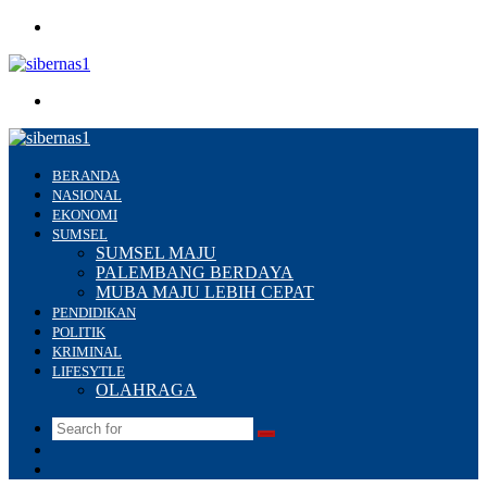
Menu
Search
for
BERANDA
NASIONAL
EKONOMI
SUMSEL
SUMSEL MAJU
PALEMBANG BERDAYA
MUBA MAJU LEBIH CEPAT
PENDIDIKAN
POLITIK
KRIMINAL
LIFESYTLE
OLAHRAGA
Search
Switch
for
skin
Sidebar