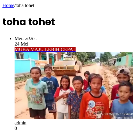
Home
/
toha tohet
toha tohet
Mei
- 2026 -
24 Mei
MUBA MAJU LEBIH CEPAT
admin
0