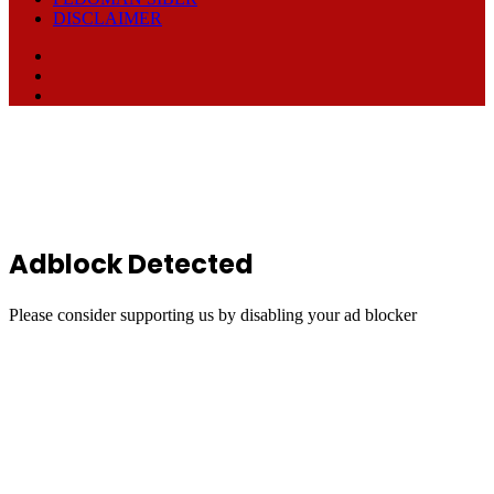
DISCLAIMER
Facebook
TikTok
RSS
Back
to
top
button
Adblock Detected
Please consider supporting us by disabling your ad blocker