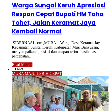
Warga Sungai Keruh Apresiasi
Respon Cepat Bupati HM Toha
Tohet, Jalan Keramat Jaya
Kembali Normal
SIBERNAS1.com ,MUBA – Warga Desa Keramat Jaya,
Kecamatan Sungai Keruh, Kabupaten Musi Banyuasin,
menyampaikan apresiasi dan ucapan terima kasih atas
percepatan…
Read More »
19 Mei
MUBA MAJU LEBIH CEPAT