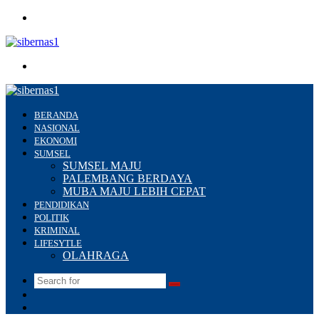
Menu
Search
for
BERANDA
NASIONAL
EKONOMI
SUMSEL
SUMSEL MAJU
PALEMBANG BERDAYA
MUBA MAJU LEBIH CEPAT
PENDIDIKAN
POLITIK
KRIMINAL
LIFESYTLE
OLAHRAGA
Search
Switch
for
skin
Sidebar