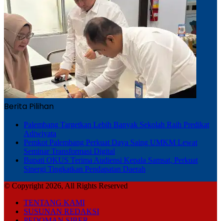
Berita Pilihan
Palembang Targetkan Lebih Banyak Sekolah Raih Predikat
Adiwiyata
Pemkot Palembang Perkuat Daya Saing UMKM Lewat
Seminar Transformasi Digital
Bupati OKUS Terima Audiensi Kepala Samsat, Perkuat
Sinergi Tingkatkan Pendapatan Daerah
© Copyright 2026, All Rights Reserved
TENTANG KAMI
SUSUNAN REDAKSI
PEDOMAN SIBER