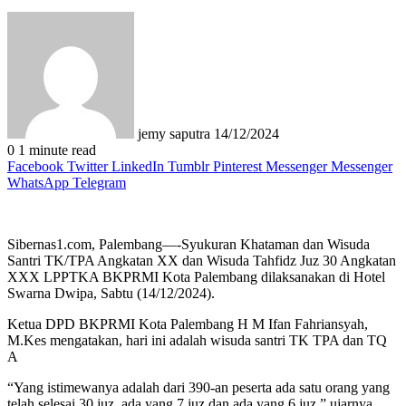
Send
an
email
jemy saputra
14/12/2024
0
1 minute read
Facebook
Twitter
LinkedIn
Tumblr
Pinterest
Messenger
Messenger
WhatsApp
Telegram
Sibernas1.com, Palembang—-Syukuran Khataman dan Wisuda
Santri TK/TPA Angkatan XX dan Wisuda Tahfidz Juz 30 Angkatan
XXX LPPTKA BKPRMI Kota Palembang dilaksanakan di Hotel
Swarna Dwipa, Sabtu (14/12/2024).
Ketua DPD BKPRMI Kota Palembang H M Ifan Fahriansyah,
M.Kes mengatakan, hari ini adalah wisuda santri TK TPA dan TQ
A
“Yang istimewanya adalah dari 390-an peserta ada satu orang yang
telah selesai 30 juz, ada yang 7 juz dan ada yang 6 juz,” ujarnya.