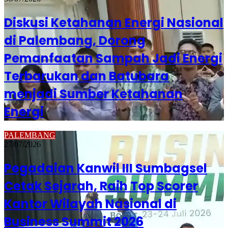
Diskusi Ketahanan Energi Nasional
di Palembang, Dorong
Pemanfaatan Sampah Jadi Energi
Terbarukan dan Batubara
menjadi Sumber Ketahanan
Energi
PALEMBANG
27/07/2026
Pegadaian Kanwil III Sumbagsel
Cetak Sejarah, Raih Top Scorer
Kantor Wilayah Nasional di
Business Summit 2026