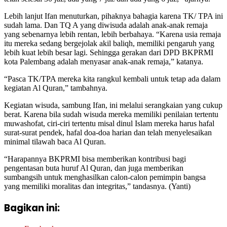
Lebih lanjut Ifan menuturkan, pihaknya bahagia karena TK/ TPA ini
sudah lama. Dan TQ A yang diwisuda adalah anak-anak remaja
yang sebenarnya lebih rentan, lebih berbahaya. “Karena usia remaja
itu mereka sedang bergejolak akil baliqh, memiliki pengaruh yang
lebih kuat lebih besar lagi. Sehingga gerakan dari DPD BKPRMI
kota Palembang adalah menyasar anak-anak remaja,” katanya.
“Pasca TK/TPA mereka kita rangkul kembali untuk tetap ada dalam
kegiatan Al Quran,” tambahnya.
Kegiatan wisuda, sambung Ifan, ini melalui serangkaian yang cukup
berat. Karena bila sudah wisuda mereka memiliki penilaian tertentu
muwashofat, ciri-ciri tertentu misal dinul Islam mereka harus hafal
surat-surat pendek, hafal doa-doa harian dan telah menyelesaikan
minimal tilawah baca Al Quran.
“Harapannya BKPRMI bisa memberikan kontribusi bagi
pengentasan buta huruf Al Quran, dan juga memberikan
sumbangsih untuk menghasilkan calon-calon pemimpin bangsa
yang memiliki moralitas dan integritas,” tandasnya. (Yanti)
Bagikan ini: