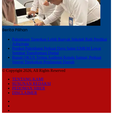
Berita Pilihan
Palembang Targetkan Lebih Banyak Sekolah Raih Predikat
Adiwiyata
Pemkot Palembang Perkuat Daya Saing UMKM Lewat
Seminar Transformasi Digital
Bupati OKUS Terima Audiensi Kepala Samsat, Perkuat
Sinergi Tingkatkan Pendapatan Daerah
© Copyright 2026, All Rights Reserved
TENTANG KAMI
SUSUNAN REDAKSI
PEDOMAN SIBER
DISCLAIMER
Facebook
TikTok
RSS