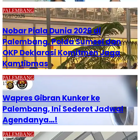
PALEMBANG
16/07/2026
Nobar Piala Dunia 2026 di
Palembang, Polda Sumsel dan
OKP Deklarasi Komitmen Jaga
Kamtibmas
PALEMBANG
15/07/2026
Wapres Gibran Kunker ke
Palembang, Ini Sederet Jadwal
Agendanya…!
PALEMBANG
13/07/2026