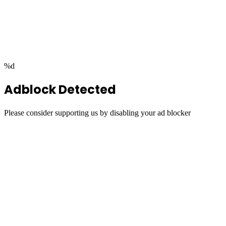
Facebook
Twitter
WhatsApp
Telegram
Back
to
top
button
%d
Adblock Detected
Please consider supporting us by disabling your ad blocker