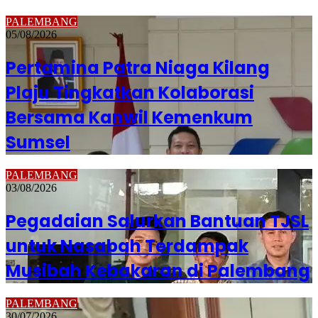
PALEMBANG
05/08/2026
Pertamina Patra Niaga Kilang
Plaju Tingkatkan Kolaborasi
Bersama Kanwil Kemenkum
Sumsel
PALEMBANG
03/08/2026
Pegadaian Salurkan Bantuan TJSL
untuk Nasabah Terdampak
Musibah Kebakaran di Palembang
PALEMBANG
30/07/2026