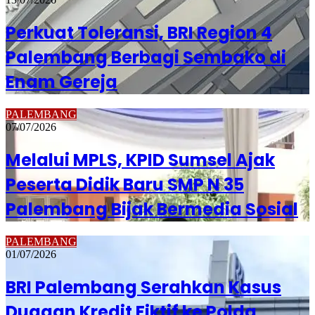
Perkuat Toleransi, BRI Region 4
Palembang Berbagi Sembako di
Enam Gereja
PALEMBANG
07/07/2026
Melalui MPLS, KPID Sumsel Ajak
Peserta Didik Baru SMP N 35
Palembang Bijak Bermedia Sosial
PALEMBANG
01/07/2026
BRI Palembang Serahkan Kasus
Dugaan Kredit Fiktif ke Polda