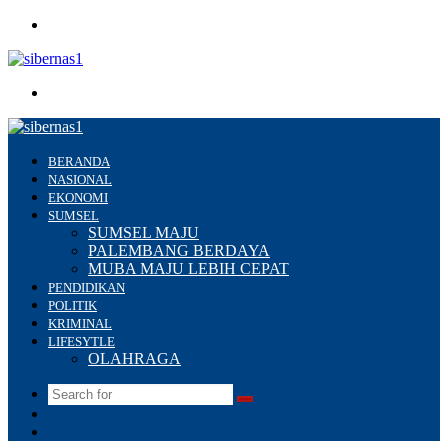
Menu
Search
for
BERANDA
NASIONAL
EKONOMI
SUMSEL
SUMSEL MAJU
PALEMBANG BERDAYA
MUBA MAJU LEBIH CEPAT
PENDIDIKAN
POLITIK
KRIMINAL
LIFESYTLE
OLAHRAGA
Search
Switch
for
skin
Sidebar