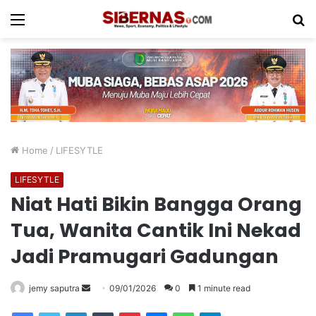
Menu
S
fo
Home
/
LIFESYTLE
LIFESYTLE
Niat Hati Bikin Bangga Orang
Tua, Wanita Cantik Ini Nekad
Jadi Pramugari Gadungan
Send
jemy saputra
09/01/2026
0
1 minute read
an