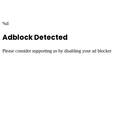
top
button
%d
Adblock Detected
Please consider supporting us by disabling your ad blocker