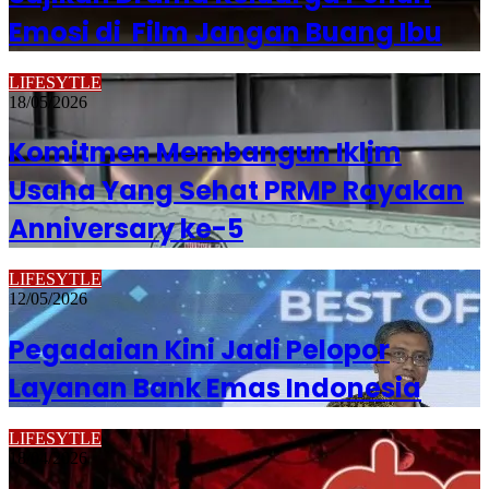
Emosi di Film Jangan Buang Ibu
LIFESYTLE
18/05/2026
Komitmen Membangun Iklim
Usaha Yang Sehat PRMP Rayakan
Anniversary ke-5
LIFESYTLE
12/05/2026
Pegadaian Kini Jadi Pelopor
Layanan Bank Emas Indonesia
LIFESYTLE
18/04/2026