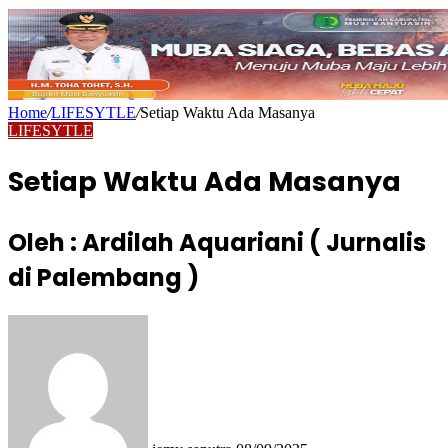
Home
/
LIFESYTLE
/
Setiap Waktu Ada Masanya
LIFESYTLE
Setiap Waktu Ada Masanya
Oleh : Ardilah Aquariani ( Jurnalis
di Palembang )
Send
an
email