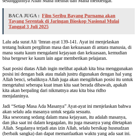
sesungguhnya Allah Maha melihat dan Maha mendengar.
BACA JUGA :
Film Seribu Bayang Purnama akan
Tayang Serentak di Jaringan Bioskop Nasional Mulai
Tanggal 3 Juli 2025
Lalu ada surat Ali ‘Imran ayat 139-141. Ayat ini menjelaskan
tentang hukum pergiliran masa dan kekuasaan di antara manusia, di
mana suatu kaum mengalami kejayaan dan kekuasaan, kemudian
bisa bergeser ke kaum lain agar memberikan pelajaran.
Saat posisi diatas Allah ingin melihat apakah kita bisa menggunakan
posisi ini dengan baik atau malah justru digunakan dengan hal yang
Allah benci, sebaliknya Allah juga akan mengilirkan posisi itu untuk
mengetahui seberapa kuat iman kita saat berada dibawah, apakah
kita akan berpaling dari nikmatnya atau kita bisa ridho
menjalaninya.
Jadi “Setiap Masa Ada Masanya” Ayat-ayat ini menjelaskan bahwa
akan selalu ada masanya untuk segala sesuatu.
Jika seseorang sedang dalam masa kejayaan, itu adalah masanya,
dan jika saat ini dalam kegagalan, itu juga masanya yang ditetapkan
Allah. Segalanya terjadi atas izin Allah, selalu bersikap husnudzan
(berbaik sangka) dan dapat memanfaatkan waktu yang ada saat ini.