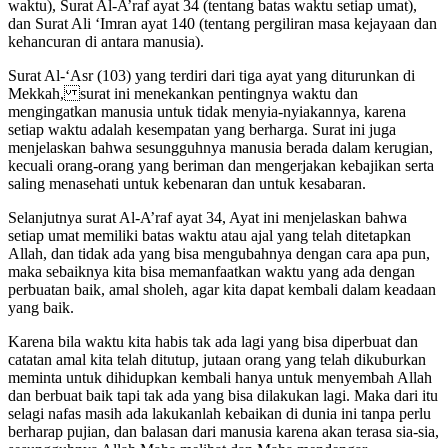
waktu), Surat Al-A’raf ayat 34 (tentang batas waktu setiap umat),
dan Surat Ali ‘Imran ayat 140 (tentang pergiliran masa kejayaan dan
kehancuran di antara manusia).
Surat Al-‘Asr (103) yang terdiri dari tiga ayat yang diturunkan di
Mekkah, surat ini menekankan pentingnya waktu dan
mengingatkan manusia untuk tidak menyia-nyiakannya, karena
setiap waktu adalah kesempatan yang berharga. Surat ini juga
menjelaskan bahwa sesungguhnya manusia berada dalam kerugian,
kecuali orang-orang yang beriman dan mengerjakan kebajikan serta
saling menasehati untuk kebenaran dan untuk kesabaran.
Selanjutnya surat Al-A’raf ayat 34, Ayat ini menjelaskan bahwa
setiap umat memiliki batas waktu atau ajal yang telah ditetapkan
Allah, dan tidak ada yang bisa mengubahnya dengan cara apa pun,
maka sebaiknya kita bisa memanfaatkan waktu yang ada dengan
perbuatan baik, amal sholeh, agar kita dapat kembali dalam keadaan
yang baik.
Karena bila waktu kita habis tak ada lagi yang bisa diperbuat dan
catatan amal kita telah ditutup, jutaan orang yang telah dikuburkan
meminta untuk dihidupkan kembali hanya untuk menyembah Allah
dan berbuat baik tapi tak ada yang bisa dilakukan lagi. Maka dari itu
selagi nafas masih ada lakukanlah kebaikan di dunia ini tanpa perlu
berharap pujian, dan balasan dari manusia karena akan terasa sia-sia,