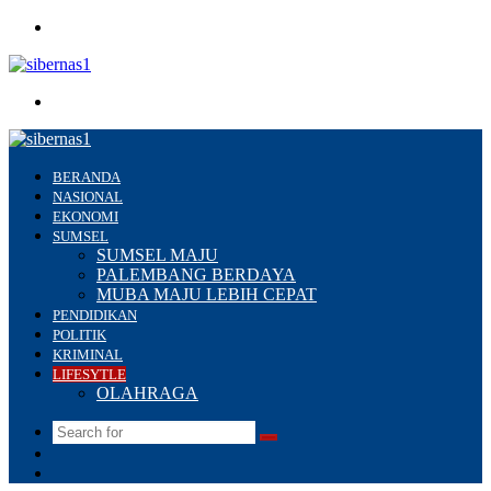
Menu
Search
for
BERANDA
NASIONAL
EKONOMI
SUMSEL
SUMSEL MAJU
PALEMBANG BERDAYA
MUBA MAJU LEBIH CEPAT
PENDIDIKAN
POLITIK
KRIMINAL
LIFESYTLE
OLAHRAGA
Search
Switch
for
skin
Sidebar