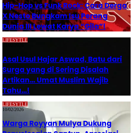
Hip-Hop vs Funk Rock: Cara Derga
X Nesto Bungkam Isu Perang
Dunia III Lewat Karya “Gila”!
LIFESYTLE
23/02/2026
Asal Usul Hajar Aswad, Batu dari
Surga yang di Sering Disalah
Artikan… Umat Muslim Wajib
Tahu…!
LIFESYTLE
10/02/2026
Warga Royyan Mulya Dukung