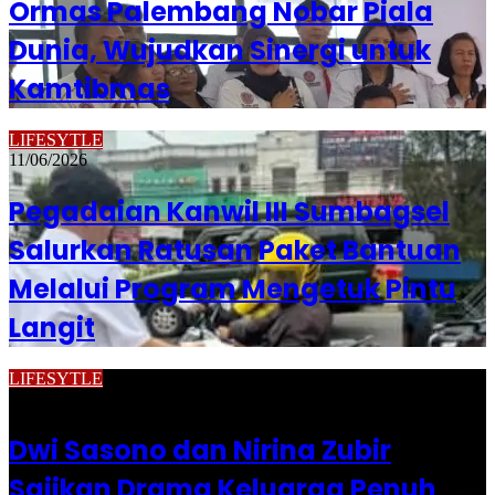
Ormas Palembang Nobar Piala
Dunia, Wujudkan Sinergi untuk
Kamtibmas
LIFESYTLE
11/06/2026
Pegadaian Kanwil III Sumbagsel
Salurkan Ratusan Paket Bantuan
Melalui Program Mengetuk Pintu
Langit
LIFESYTLE
09/06/2026
Dwi Sasono dan Nirina Zubir
Sajikan Drama Keluarga Penuh