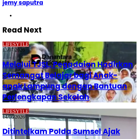
jemy saputra
Website
Read Next
LIFESYTLE
13/07/2026
Melalui TJSL, Pegadaian Hadirkan
Semangat Belajar bagi Anak-
anak Lampung dengan Bantuan
Perlengkapan Sekolah
LIFESYTLE
14/06/2026
Ditintelkam Polda Sumsel Ajak