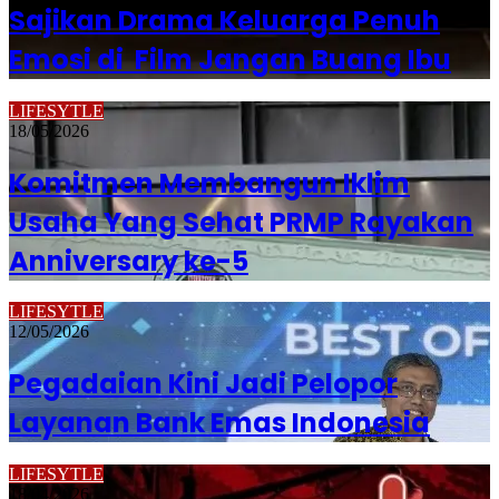
Sajikan Drama Keluarga Penuh
Emosi di Film Jangan Buang Ibu
LIFESYTLE
18/05/2026
Komitmen Membangun Iklim
Usaha Yang Sehat PRMP Rayakan
Anniversary ke-5
LIFESYTLE
12/05/2026
Pegadaian Kini Jadi Pelopor
Layanan Bank Emas Indonesia
LIFESYTLE
18/04/2026