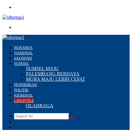
Menu
Search
for
BERANDA
NASIONAL
EKONOMI
SUMSEL
SUMSEL MAJU
PALEMBANG BERDAYA
MUBA MAJU LEBIH CEPAT
PENDIDIKAN
POLITIK
KRIMINAL
LIFESYTLE
OLAHRAGA
Search
Switch
for
skin
Sidebar