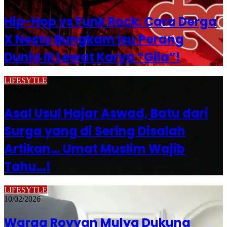
Hip-Hop vs Funk Rock: Cara Derga
X Nesto Bungkam Isu Perang
Dunia III Lewat Karya “Gila”!
LIFESYTLE
23/02/2026
Asal Usul Hajar Aswad, Batu dari
Surga yang di Sering Disalah
Artikan… Umat Muslim Wajib
Tahu…!
LIFESYTLE
10/02/2026
Warga Royyan Mulya Dukung