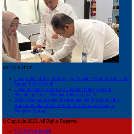
Berita Pilihan
Usung Filosofi Kapal Sriwijaya, Masjid Al Fathul Akbar Siap
Tampil Lebih Ikonik
Cegah Kekerasan Berbasis Gender Online, Pemkot
Palembang Gelar Pelatihan Literasi Digital
Rakor Penanggulangan Kemiskinan dan Program 3 juta
Rumah, Pemkab OKUS Perkuat Kolaborasi Dengan
Pemprov Sumsel
© Copyright 2026, All Rights Reserved
TENTANG KAMI