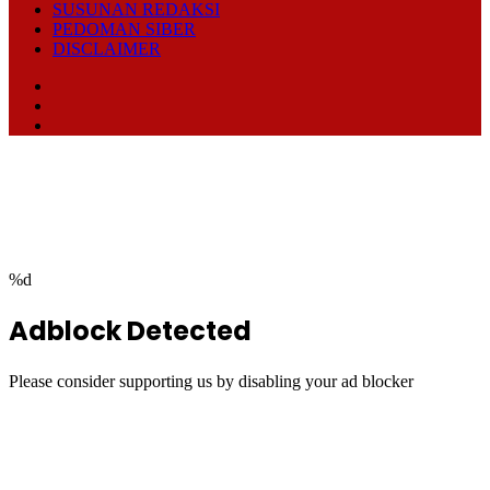
SUSUNAN REDAKSI
PEDOMAN SIBER
DISCLAIMER
Facebook
TikTok
RSS
Facebook
Twitter
WhatsApp
Telegram
Back
to
top
button
%d
Adblock Detected
Please consider supporting us by disabling your ad blocker