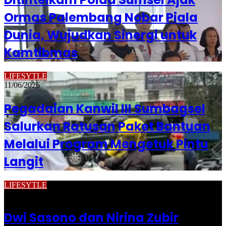
Ormas Palembang Nobar Piala
Dunia, Wujudkan Sinergi untuk
Kamtibmas
LIFESYTLE
11/06/2026
Pegadaian Kanwil III Sumbagsel
Salurkan Ratusan Paket Bantuan
Melalui Program Mengetuk Pintu
Langit
LIFESYTLE
09/06/2026
Dwi Sasono dan Nirina Zubir