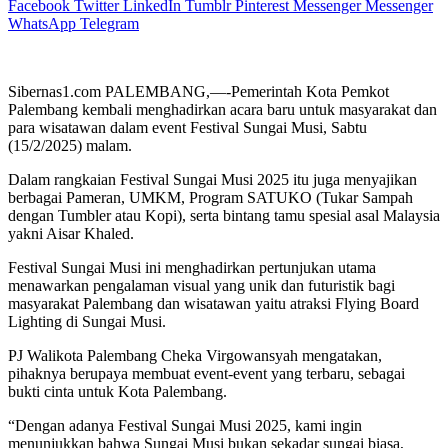
Facebook
Twitter
LinkedIn
Tumblr
Pinterest
Messenger
Messenger
WhatsApp
Telegram
Sibernas1.com PALEMBANG,—-Pemerintah Kota Pemkot
Palembang kembali menghadirkan acara baru untuk masyarakat dan
para wisatawan dalam event Festival Sungai Musi, Sabtu
(15/2/2025) malam.
Dalam rangkaian Festival Sungai Musi 2025 itu juga menyajikan
berbagai Pameran, UMKM, Program SATUKO (Tukar Sampah
dengan Tumbler atau Kopi), serta bintang tamu spesial asal Malaysia
yakni Aisar Khaled.
Festival Sungai Musi ini menghadirkan pertunjukan utama
menawarkan pengalaman visual yang unik dan futuristik bagi
masyarakat Palembang dan wisatawan yaitu atraksi Flying Board
Lighting di Sungai Musi.
PJ Walikota Palembang Cheka Virgowansyah mengatakan,
pihaknya berupaya membuat event-event yang terbaru, sebagai
bukti cinta untuk Kota Palembang.
“Dengan adanya Festival Sungai Musi 2025, kami ingin
menunjukkan bahwa Sungai Musi bukan sekadar sungai biasa,