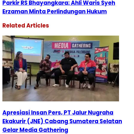
Parkir RS Bhayangkara: Ahli Waris Syeh
Erzaman Minta Perlindungan Hukum
Related Articles
Apresiasi Insan Pers, PT Jalur Nugraha
Ekakurir (JNE) Cabang Sumatera Selatan
Gelar Media Gathering