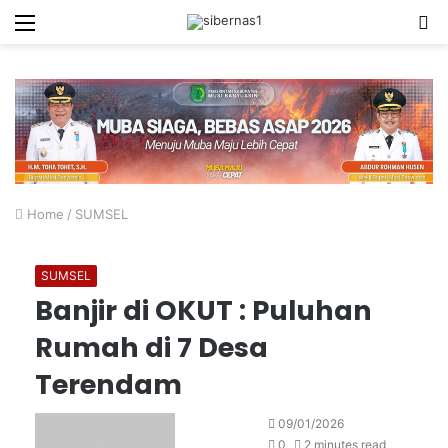
Menu
S
fo
Home
/
SUMSEL
SUMSEL
Banjir di OKUT : Puluhan
Rumah di 7 Desa
Terendam
Send
09/01/2026
an
0
2 minutes read