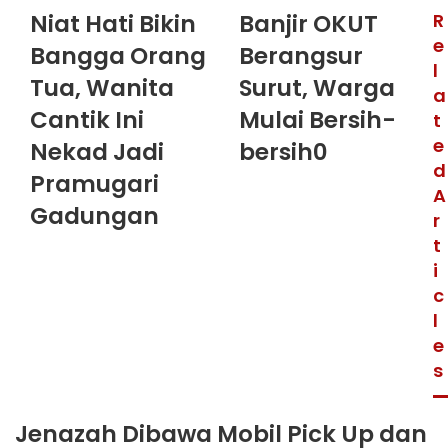
Niat Hati Bikin
Banjir OKUT
R
e
Bangga Orang
Berangsur
l
Tua, Wanita
Surut, Warga
a
Cantik Ini
Mulai Bersih-
t
e
Nekad Jadi
bersih0
d
Pramugari
A
Gadungan
r
t
i
c
l
e
s
Jenazah Dibawa Mobil Pick Up dan