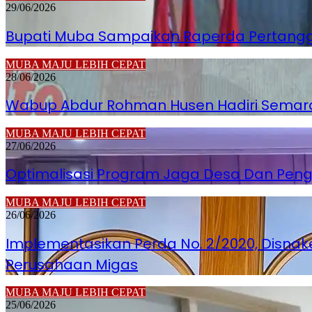
29/06/2026
Bupati Muba Sampaikan Raperda Pertanggu
MUBA MAJU LEBIH CEPAT
28/06/2026
Wabup Abdur Rohman Husen Hadiri Semara
MUBA MAJU LEBIH CEPAT
27/06/2026
Optimalisasi Program Jaga Desa Dan Pen
MUBA MAJU LEBIH CEPAT
26/06/2026
Implementasikan Perda No. 2/2020, Disnak
Perusahaan Migas
MUBA MAJU LEBIH CEPAT
25/06/2026