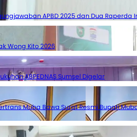
ngjawaban APBD 2025 dan Dua Raperda Insi
k Wong Kito 2026
gukuhan ABPEDNAS Sumsel Digelar
ertrans Muba Bawa Surat Resmi Bupati Muba