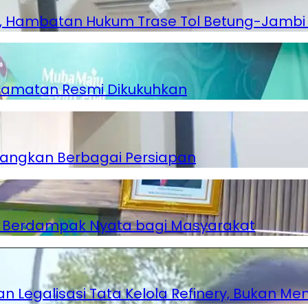
ambatan Hukum Trase Tol Betung-Jambi Te
ecamatan Resmi Dikukuhkan
tangkan Berbagai Persiapan
n Berdampak Nyata bagi Masyarakat
 Legalisasi Tata Kelola Refinery, Bukan Me