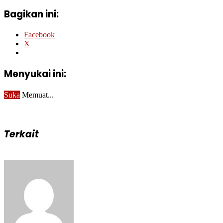
Bagikan ini:
Facebook
X
Menyukai ini:
Suka
Memuat...
Terkait
Send
an
email