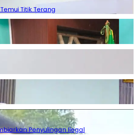
mui Titik Terang
mbiarkan Penyulingan Ilegal