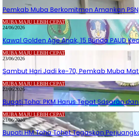
Pemkab Muba Berkomitmen Amankan PSN, H
MUBA MAJU LEBIH CEPAT
24/06/2026
Kawal Golden Age Anak, 15 Bunda PAUD K
MUBA MAJU LEBIH CEPAT
23/06/2026
Sambut Hari Jadi ke-70, Pemkab Muba Ma
MUBA MAJU LEBIH CEPAT
22/06/2026
Bupati Toha: PKM Harus Tepat Sasaran da
MUBA MAJU LEBIH CEPAT
21/06/2026
Bupati HM Toha Tohet Tegaskan Perjuangkan