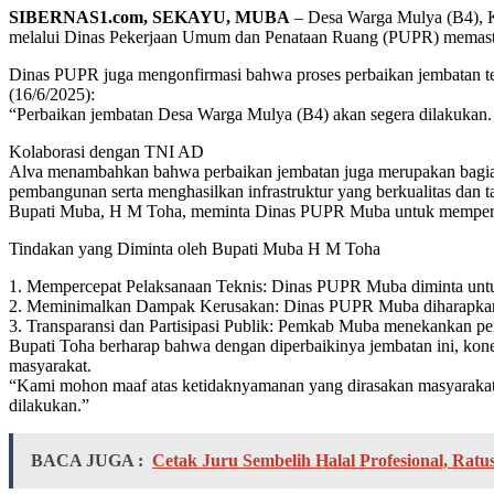
SIBERNAS1.com, SEKAYU, MUBA
– Desa Warga Mulya (B4), Ke
melalui Dinas Pekerjaan Umum dan Penataan Ruang (PUPR) memastik
Dinas PUPR juga mengonfirmasi bahwa proses perbaikan jembatan te
(16/6/2025):
“Perbaikan jembatan Desa Warga Mulya (B4) akan segera dilakukan. S
Kolaborasi dengan TNI AD
Alva menambahkan bahwa perbaikan jembatan juga merupakan bagian
pembangunan serta menghasilkan infrastruktur yang berkualitas dan t
Bupati Muba, H M Toha, meminta Dinas PUPR Muba untuk mempercepa
Tindakan yang Diminta oleh Bupati Muba H M Toha
1. Mempercepat Pelaksanaan Teknis: Dinas PUPR Muba diminta untuk
2. Meminimalkan Dampak Kerusakan: Dinas PUPR Muba diharapkan u
3. Transparansi dan Partisipasi Publik: Pemkab Muba menekankan pen
Bupati Toha berharap bahwa dengan diperbaikinya jembatan ini, konek
masyarakat.
“Kami mohon maaf atas ketidaknyamanan yang dirasakan masyarakat. 
dilakukan.”
BACA JUGA :
Cetak Juru Sembelih Halal Profesional, Ratu