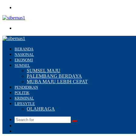
Menu
Search
for
BERANDA
NASIONAL
EKONOMI
SUMSEL
SUMSEL MAJU
PALEMBANG BERDAYA
MUBA MAJU LEBIH CEPAT
PENDIDIKAN
POLITIK
KRIMINAL
LIFESYTLE
OLAHRAGA
Search
Switch
for
skin
Sidebar