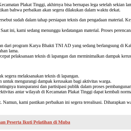
camatan Plakat Tinggi, akhirnya bisa bernapas lega setelah sekian
an bahwa perbaikan akan segera dilakukan dalam waktu dekat.
rsebut sudah dalam tahap persiapan teknis dan pengadaan material. 
aat ini, kami sedang menunggu kedatangan material. Proses perencana
 dari program Karya Bhakti TNI AD yang sedang berlangsung di Kabu
ahan lama.
t pelaksanaan teknis di lapangan dan meminimalkan dampak kerusaka
 segera melaksanakan teknis di lapangan.
ntuk mengurangi dampak kerusakan bagi aktivitas warga.
tingnya transparansi dan partisipasi publik dalam proses pembangunan
tivitas antar wilayah di Kecamatan Plakat Tinggi dapat kembali norma
Namun, kami pastikan perbaikan ini segera terealisasi. Diharapkan w
san Peserta Ikuti Pelatihan di Muba