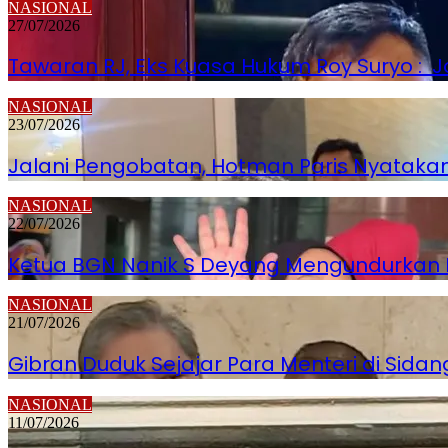
NASIONAL
27/07/2026
Tawaran RJ, Eks Kuasa Hukum Roy Suryo : Jo
NASIONAL
23/07/2026
Jalani Pengobatan, Hotman Paris Nyatakan
NASIONAL
22/07/2026
Ketua BGN Nanik S Deyang Mengundurkan Dir
NASIONAL
21/07/2026
Gibran Duduk Sejajar Para Menteri di Sidan
NASIONAL
11/07/2026