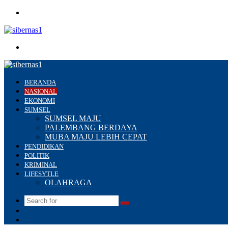
Menu
Search
for
BERANDA
NASIONAL
EKONOMI
SUMSEL
SUMSEL MAJU
PALEMBANG BERDAYA
MUBA MAJU LEBIH CEPAT
PENDIDIKAN
POLITIK
KRIMINAL
LIFESYTLE
OLAHRAGA
Search
Switch
for
skin
Sidebar