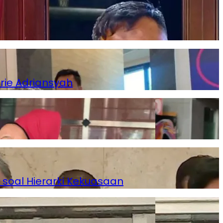
rie Adriansyah
 soal Hierarki Kekuasaan