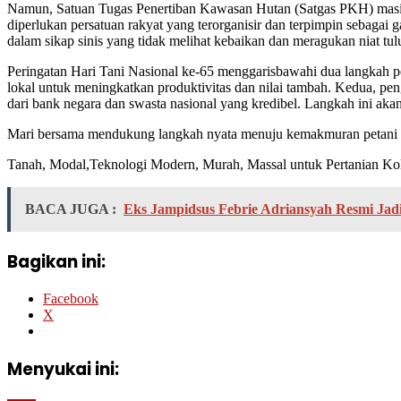
Namun, Satuan Tugas Penertiban Kawasan Hutan (Satgas PKH) masih men
diperlukan persatuan rakyat yang terorganisir dan terpimpin sebagai
dalam sikap sinis yang tidak melihat kebaikan dan meragukan niat tul
Peringatan Hari Tani Nasional ke-65 menggarisbawahi dua langkah pen
lokal untuk meningkatkan produktivitas dan nilai tambah. Kedua, peng
dari bank negara dan swasta nasional yang kredibel. Langkah ini aka
Mari bersama mendukung langkah nyata menuju kemakmuran petani da
Tanah, Modal,Teknologi Modern, Murah, Massal untuk Pertanian Kole
BACA JUGA :
Eks Jampidsus Febrie Adriansyah Resmi Ja
Bagikan ini:
Facebook
X
Menyukai ini: