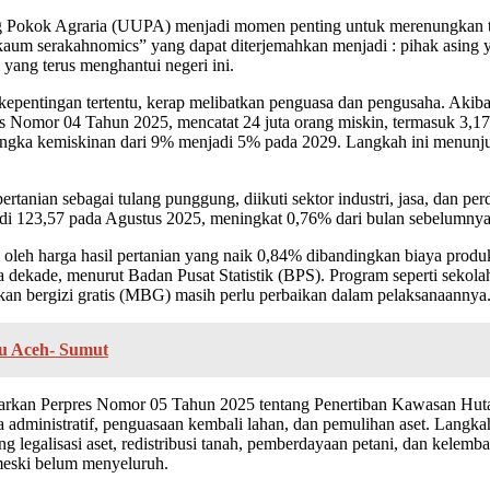
okok Agraria (UUPA) menjadi momen penting untuk merenungkan tant
kaum serakahnomics” yang dapat diterjemahkan menjadi : pihak asing 
 yang terus menghantui negeri ini.
 kepentingan tertentu, kerap melibatkan penguasa dan pengusaha. Akiba
s Nomor 04 Tahun 2025, mencatat 24 juta orang miskin, termasuk 3,17
angka kemiskinan dari 9% menjadi 5% pada 2029. Langkah ini menunj
rtanian sebagai tulang punggung, diikuti sektor industri, jasa, dan pe
di 123,57 pada Agustus 2025, meningkat 0,76% dari bulan sebelumnya
 oleh harga hasil pertanian yang naik 0,84% dibandingkan biaya produ
ekade, menurut Badan Pusat Statistik (BPS). Program seperti sekolah 
kan bergizi gratis (MBG) masih perlu perbaikan dalam pelaksanaannya
au Aceh- Sumut
rkan Perpres Nomor 05 Tahun 2025 tentang Penertiban Kawasan Hutan.
da administratif, penguasaan kembali lahan, dan pemulihan aset. Lan
egalisasi aset, redistribusi tanah, pemberdayaan petani, dan kelembaga
 meski belum menyeluruh.