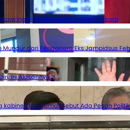
kowi Ingin Hindari Sidang Pokok Perkara
 Mundur dari Pengacara Eks Jampidsus Feb
i, Ini Alasannya…!
g kabinet, Pengamat Sebut Ada Pesan Politik