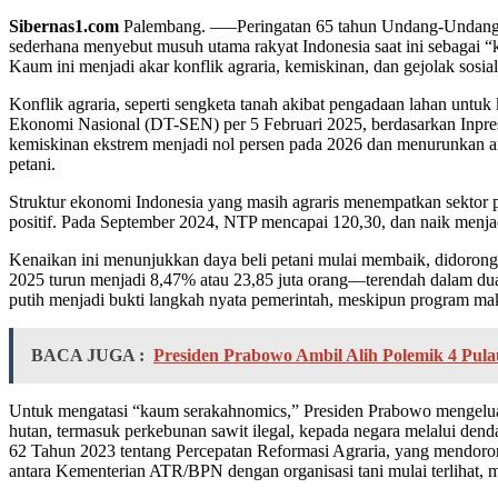
Sibernas1.com
Palembang. —–Peringatan 65 tahun Undang-Undang P
sederhana menyebut musuh utama rakyat Indonesia saat ini sebagai “
Kaum ini menjadi akar konflik agraria, kemiskinan, dan gejolak sosial
Konflik agraria, seperti sengketa tanah akibat pengadaan lahan untuk
Ekonomi Nasional (DT-SEN) per 5 Februari 2025, berdasarkan Inpre
kemiskinan ekstrem menjadi nol persen pada 2026 dan menurunkan 
petani.
Struktur ekonomi Indonesia yang masih agraris menempatkan sektor pe
positif. Pada September 2024, NTP mencapai 120,30, dan naik menja
Kenaikan ini menunjukkan daya beli petani mulai membaik, didorong
2025 turun menjadi 8,47% atau 23,85 juta orang—terendah dalam dua d
putih menjadi bukti langkah nyata pemerintah, meskipun program ma
BACA JUGA :
Presiden Prabowo Ambil Alih Polemik 4 Pul
Untuk mengatasi “kaum serakahnomics,” Presiden Prabowo mengelua
hutan, termasuk perkebunan sawit ilegal, kepada negara melalui den
62 Tahun 2023 tentang Percepatan Reformasi Agraria, yang mendorong l
antara Kementerian ATR/BPN dengan organisasi tani mulai terlihat,