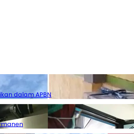
dikan dalam APBN
ermanen