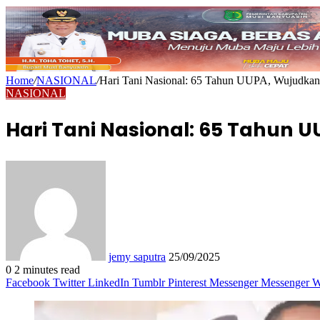
Home
/
NASIONAL
/
Hari Tani Nasional: 65 Tahun UUPA, Wujudkan
NASIONAL
Hari Tani Nasional: 65 Tahun
Send
an
email
jemy saputra
25/09/2025
0
2 minutes read
Facebook
Twitter
LinkedIn
Tumblr
Pinterest
Messenger
Messenger
W