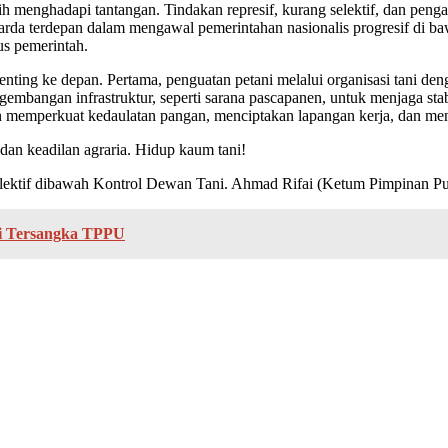
ghadapi tantangan. Tindakan represif, kurang selektif, dan pengabaia
 garda terdepan dalam mengawal pemerintahan nasionalis progresif di b
us pemerintah.
ting ke depan. Pertama, penguatan petani melalui organisasi tani deng
embangan infrastruktur, seperti sarana pascapanen, untuk menjaga stab
n memperkuat kedaulatan pangan, menciptakan lapangan kerja, dan mend
n keadilan agraria. Hidup kaum tani!
ktif dibawah Kontrol Dewan Tani. Ahmad Rifai (Ketum Pimpinan Pusat 
di Tersangka TPPU