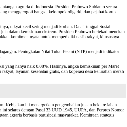
angan agraria di Indonesia. Presiden Prabowo Subianto secara
yang menggerogoti bangsa, kelompok oligarki, dan pejabat korup.
tnya, rakyat kecil sering menjadi korban. Data Tunggal Sosial
 juta dalam kemiskinan ekstrem. Presiden Prabowo bertekad menekan
ukkan komitmen nyata untuk memperbaiki nasib rakyat, khususnya
rdagangan. Peningkatan Nilai Tukar Petani (NTP) menjadi indikator
.
ksi yang hanya naik 0,08%. Hasilnya, angka kemiskinan per Maret
rakyat, layanan kesehatan gratis, dan koperasi desa kelurahan merah
.
 Kebijakan ini menargetkan pengembalian jutaan hektare lahan
gkah ini selaras dengan Pasal 33 UUD 1945, UUPA, dan Perpres Nomor
an agraria berbasis partisipasi masyarakat. Kemitraan strategis