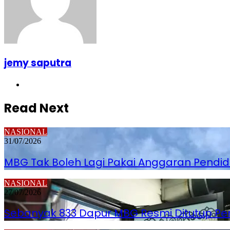
jemy saputra
Website
Read Next
NASIONAL
31/07/2026
MBG Tak Boleh Lagi Pakai Anggaran Pendi
NASIONAL
27/07/2026
Sebanyak 833 Dapur MBG Resmi Ditutup P